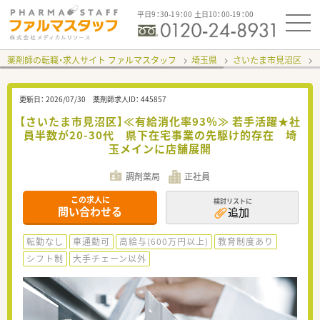
平日9：30-19：00 土日10：00-19：00
薬剤師の転職・求人サイト ファルマスタッフ
埼玉県
さいたま市見沼区
更新日：
2026/07/30
薬剤師求人ID：
445857
【さいたま市見沼区】≪有給消化率93％≫ 若手活躍★社
員半数が20-30代 県下在宅事業の先駆け的存在 埼
玉メインに店舗展開
調剤薬局
正社員
この求人に
検討リストに
問い合わせる
追加
転勤なし
車通勤可
高給与(600万円以上)
教育制度あり
シフト制
大手チェーン以外