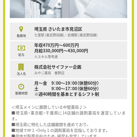
埼玉県 さいたま市見沼区
七里駅 (東武野田線)／岩槻駅 (東武野田線)
勤務地
年収470万円～600万円
月給330,000円～430,000円
給与
※スキル等考慮
株式会社サイファー企画
みやこ薬局 春野店
法人名
月～金 9：00～19：00（休憩60分）
土 9：00～17：00（休憩60分）
勤務時間
※週40時間を基本とするシフト制
＜埼玉メインに展開している中堅薬局♪＞
■埼玉県・東京都・千葉県に14店舗の調剤薬局を運営していま
す。
■埼玉県に特化した店舗展開を進めており、
■地域で№１・Only１の調剤薬局を目指しております。
■母体が製薬会社のため、経営も安定しています。