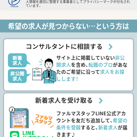
人情報を適切に管理する事業者としてプライバシーマークが付与され
ています。
希望の求人が見つからない…という方は
コンサルタントに相談する
サイト上に掲載していない
非公
開求人
を含め、
転職のプロ
があな
たのご希望に沿って
求人をお探
しします！
新着求人を受け取る
ファルマスタッフLINE公式アカ
ウントを友だち追加して、
希望の
条件を登録
すると、
新着求人
が届
きます♪