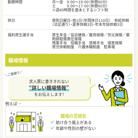
勤務時間
月～金 9：00～19：00（休憩60分）
土 9：00～17：00（休憩60分）
※週40時間を基本とするシフト制
休日
原則日曜日・他1日（年間休日110日） 有給休暇
（法定通り）・夏季休暇3日・年末年始休暇3日
福利厚生諸手当
厚生年金／協会健保／雇用保険／労災保険／薬
剤師賠償責任保険
残業手当 役職手当 資格手当 損害保険
育児休暇制度 介護休職制度 駐車場
職場情報
求人票に書ききれない
“詳しい職場情報”
をお伝えします！
職場の雰囲気
助け合う風土がある
年齢や性別の壁がない