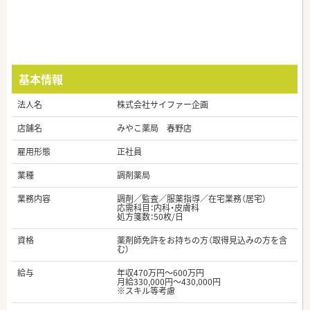
基本情報
法人名
株式会社サイファー企画
店舗名
みやこ薬局 春野店
雇用形態
正社員
業種
調剤薬局
業務内容
調剤／監査／服薬指導／在宅業務（居宅）
応需科目：内科・皮膚科
処方箋数：50枚/日
資格
薬剤師免許をお持ちの方（取得見込みの方を含
む）
給与
年収470万円～600万円
月給330,000円～430,000円
※スキル等考慮