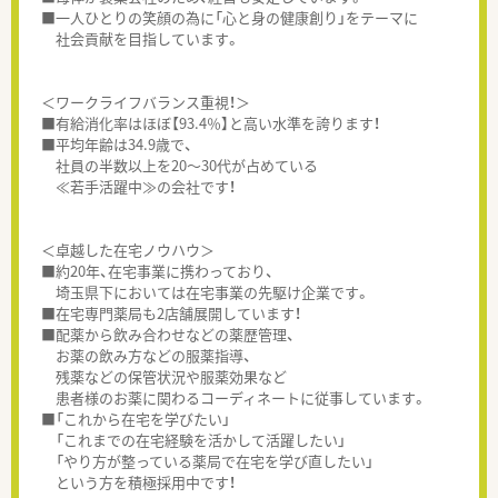
■一人ひとりの笑顔の為に「心と身の健康創り」をテーマに
社会貢献を目指しています。
＜ワークライフバランス重視！＞
■有給消化率はほぼ【93.4％】と高い水準を誇ります！
■平均年齢は34.9歳で、
社員の半数以上を20～30代が占めている
≪若手活躍中≫の会社です！
＜卓越した在宅ノウハウ＞
■約20年、在宅事業に携わっており、
埼玉県下においては在宅事業の先駆け企業です。
■在宅専門薬局も2店舗展開しています！
■配薬から飲み合わせなどの薬歴管理、
お薬の飲み方などの服薬指導、
残薬などの保管状況や服薬効果など
患者様のお薬に関わるコーディネートに従事しています。
■「これから在宅を学びたい」
「これまでの在宅経験を活かして活躍したい」
「やり方が整っている薬局で在宅を学び直したい」
という方を積極採用中です！