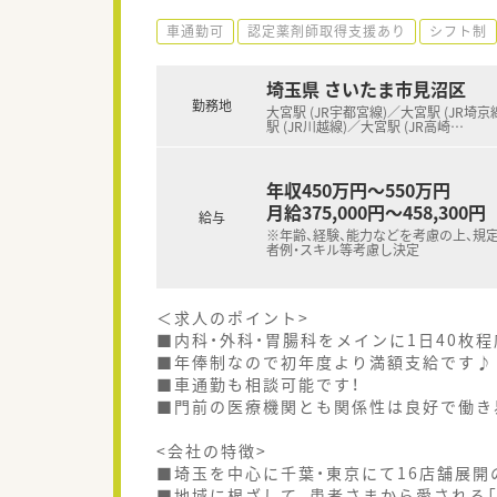
車通勤可
認定薬剤師取得支援あり
シフト制
埼玉県 さいたま市見沼区
勤務地
大宮駅 (JR宇都宮線)／大宮駅 (JR埼京
駅 (JR川越線)／大宮駅 (JR高崎
…
年収450万円～550万円
月給375,000円～458,300円
給与
※年齢、経験、能力などを考慮の上、規
者例・スキル等考慮し決定
＜求人のポイント>
■内科・外科・胃腸科をメインに1日40枚
■年俸制なので初年度より満額支給です♪
■車通勤も相談可能です！
■門前の医療機関とも関係性は良好で働き
<会社の特徴>
■埼玉を中心に千葉・東京にて16店舗展開
■地域に根ざして、患者さまから愛される