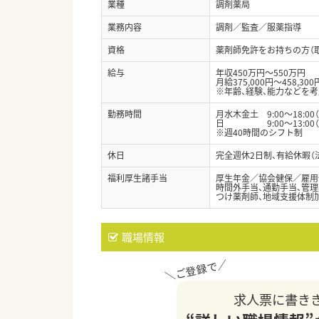
業種
調剤薬局
業務内容
調剤／監査／服薬指導
資格
薬剤師免許をお持ちの方（
給与
年収450万円～550万円
月給375,000円～458,300
※年齢、経験、能力などを
勤務時間
月水木金土 9:00～18:00
日 9:00～13:00（
※週40時間のシフト制
休日
完全週休2日制、有給休暇（
福利厚生諸手当
厚生年金／協会健保／雇用
時間外手当、通勤手当、管理
つけ薬剤師、地域支援体制
職場情報
求人票に書き