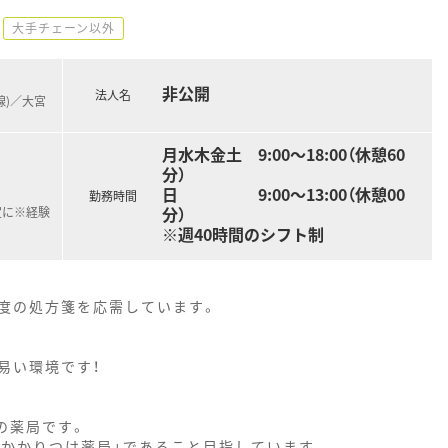
大手チェーン以外
非公開
法人名
線)／大宮
月水木金土 9:00～18:00（休憩60
分）
日 9:00～13:00（休憩00
勤務時間
分）
定に※経験
※週40時間のシフト制
程度の処方箋を応需しています。
易い環境です！
の薬局です。
「かかりつけ薬局」であること目指しています。