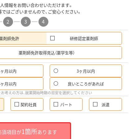
人情報をお問い合わせいただけます。
募ではございませんので、ご安心ください。
2
3
4
薬剤師免許
研修認定薬剤師
希
薬剤師免許取得見込（薬学生等）
1ヶ月以内
3ヶ月以内
6ヶ月以内
良いところがあれば
をお考えの方は、就業開始時期の目安を選択してください
契約社員
パート
派遣
1箇所
必須項目が
あります