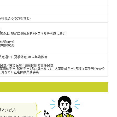
取得見込みの方を含む）
円
考慮の上、規定に※経験者例・スキル等考慮し決定
（休憩60分）
休憩00分）
法定通り）、夏季休暇、年末年始休暇
保険／労災保険／薬剤師賠償責任保険
薬剤師手当、移動手当（多店舗ヘルプ）、1人薬剤師手当、各種加算手当（かかり
加算など）、在宅医療業務手当
きれない