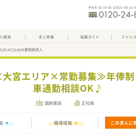
平日9：30-19：00 土日10：00-19：
人検索
求人特集
転職ガイド
ファル
人ID：472144の薬剤師求人
≪大宮エリア×常勤募集≫年俸制・
車通勤相談OK♪
調剤薬局
正社員
報
職場情報
この求人に