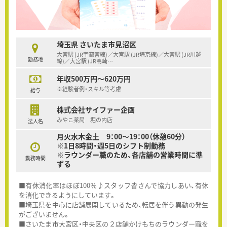
埼玉県 さいたま市見沼区
大宮駅 (JR宇都宮線)／大宮駅 (JR埼京線)／大宮駅 (JR川越
勤務地
線)／大宮駅 (JR高崎
…
年収500万円～620万円
※経験者例・スキル等考慮
給与
株式会社サイファー企画
みやこ薬局 堀の内店
法人名
月火水木金土 9：00～19：00（休憩60分）
※1日8時間・週5日のシフト制勤務
※ラウンダー職のため、各店舗の営業時間に準
勤務時間
ずる
■有休消化率はほぼ100％♪スタッフ皆さんで協力しあい、有休
を消化できるようにしています。
■埼玉県を中心に店舗展開しているため、転居を伴う異動の発生
がございません。
■さいたま市大宮区・中央区の２店舗かけもちのラウンダー職を