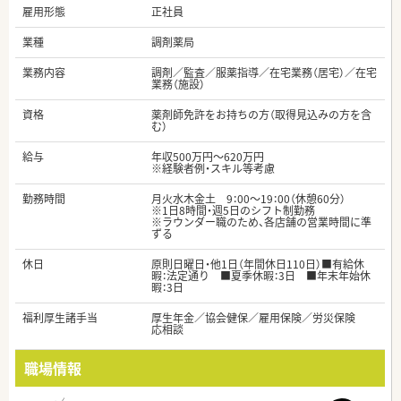
雇用形態
正社員
業種
調剤薬局
業務内容
調剤／監査／服薬指導／在宅業務（居宅）／在宅
業務（施設）
資格
薬剤師免許をお持ちの方（取得見込みの方を含
む）
給与
年収500万円～620万円
※経験者例・スキル等考慮
勤務時間
月火水木金土 9：00～19：00（休憩60分）
※1日8時間・週5日のシフト制勤務
※ラウンダー職のため、各店舗の営業時間に準
ずる
休日
原則日曜日・他1日（年間休日110日）■有給休
暇：法定通り ■夏季休暇：3日 ■年末年始休
暇：3日
福利厚生諸手当
厚生年金／協会健保／雇用保険／労災保険
応相談
職場情報