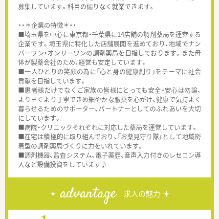
募集しています。科目の偏りなく就業できます。
・・＊企業の特徴＊・・
■埼玉県を中心に東京都・千葉県に14店舗の調剤薬局を運営する
企業です。埼玉県に特化した店舗展開を進めており、地域でナン
バーワン・オンリーワンの調剤薬局を目指しております。また母
体が製薬会社のため、経営も安定しています。
■一人ひとりの笑顔の為に「心と身の健康創り」をテーマに社会
貢献を目指しています。
■患者様だけでなくご家族の皆様にとっても安全・安心は勿論、
より早くより丁寧できめ細やかな服薬を心がけ、健康で気持よく
暮らせるためのサポーター、パートナーとしてのふれあいを大切
にしています。
■病院・クリニックそれぞれに対応した薬局を運営しています。
■在宅は積極的に取り組んでおり、「お薬見守り隊」として地域密
着型の調剤薬局づくりに力をいれています。
■調剤機器、監査システム、電子薬歴、音声入力付きのレセコン導
入など設備投資をしています♪
advantage
求人の魅力