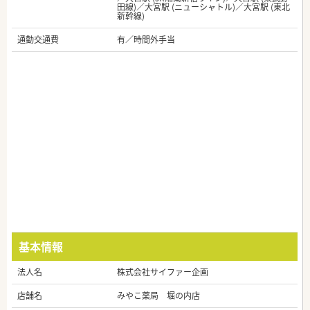
田線)／大宮駅 (ニューシャトル)／大宮駅 (東北
新幹線)
通勤交通費
有／時間外手当
基本情報
法人名
株式会社サイファー企画
店舗名
みやこ薬局 堀の内店