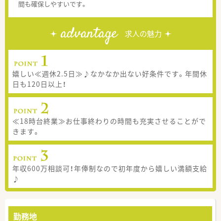
間も確保しやすいです。
advantage
求人の魅力
嬉しい≪週休2.5日≫♪なかなか出ない好条件です。年間休
日も120日以上！
≪18時台終業≫お仕事終わりの時間も充実させることがで
きます。
年収600万相談可！年俸制なので初年度から嬉しい満額支給
♪
勤務地