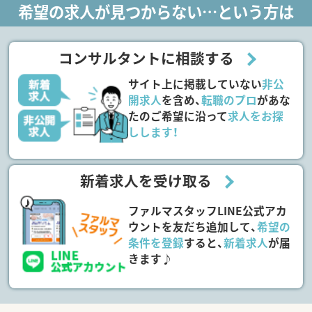
希望の求人が見つからない…という方は
コンサルタントに相談する
サイト上に掲載していない
非公
開求人
を含め、
転職のプロ
があな
たのご希望に沿って
求人をお探
しします！
新着求人を受け取る
ファルマスタッフLINE公式アカ
ウントを友だち追加して、
希望の
条件を登録
すると、
新着求人
が届
きます♪