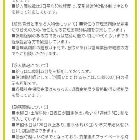
■処方箋枚数は1日平均50枚程度で、薬剤師常時2名体制でゆとり
を持って対応しています。
【募集背景と求める人物像について】 ■現任の管理薬剤師が雇用
切り替えのため、後任となる管理薬剤師候補を募集しています。
■調剤経験のある方であれば応募可能で、特に50代くらいまでの
経験豊富な方を歓迎しています。
■管理薬剤師の経験は不問で、意欲があれば管理業務未経験の方
でもご相談いただけます。
【求人情報について】
■給与は年俸制12分割を採用しております。
■管理薬剤師としてご活躍いただける方には、年収600万円の提
示も可能です。
■各種社会保険完備はもちろん、退職金制度や資格取得支援制度
も整っています。
【勤務実態について】
■木曜日・土曜午後・日祝日が固定休の、希少な「週休2.5日」制を
導入しています。
■年間休日は120日以上あり、夏季休暇（3日）や年末年始休暇（3
日）も別途取得できます。
■勤務時間は18時までとなっており、終業後のプライベートな時