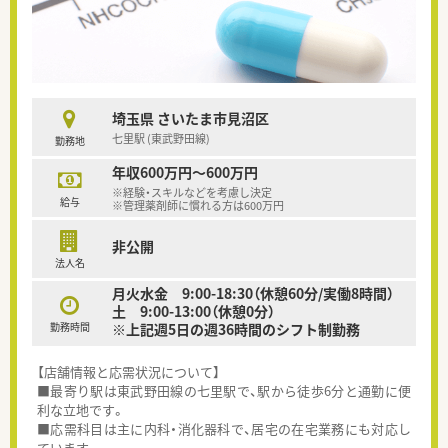
埼玉県 さいたま市見沼区
七里駅 (東武野田線)
勤務地
年収600万円～600万円
※経験・スキルなどを考慮し決定
給与
※管理薬剤師に慣れる方は600万円
非公開
法人名
月火水金 9:00-18:30（休憩60分/実働8時間）
土 9:00-13:00（休憩0分）
勤務時間
※上記週5日の週36時間のシフト制勤務
【店舗情報と応需状況について】
■最寄り駅は東武野田線の七里駅で、駅から徒歩6分と通勤に便
利な立地です。
■応需科目は主に内科・消化器科で、居宅の在宅業務にも対応し
ています。