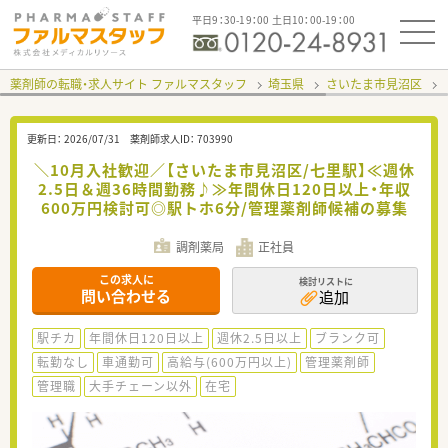
平日9：30-19：00 土日10：00-19：00
薬剤師の転職・求人サイト ファルマスタッフ
埼玉県
さいたま市見沼区
更新日：
2026/07/31
薬剤師求人ID：
703990
＼10月入社歓迎／【さいたま市見沼区/七里駅】≪週休
2.5日＆週36時間勤務♪≫年間休日120日以上・年収
600万円検討可◎駅トホ6分/管理薬剤師候補の募集
調剤薬局
正社員
この求人に
検討リストに
問い合わせる
追加
駅チカ
年間休日120日以上
週休2.5日以上
ブランク可
転勤なし
車通勤可
高給与(600万円以上)
管理薬剤師
管理職
大手チェーン以外
在宅