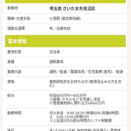
勤務地
埼玉県 さいたま市見沼区
路線・交通手段
七里駅 (東武野田線)
通勤交通費
有／全額支給
基本情報
雇用形態
正社員
業種
調剤薬局
業務内容
調剤／監査／服薬指導／在宅業務（居宅）／配達
資格
薬剤師免許をお持ちの方（取得見込みの方を含
む）
給与
年収600万円～600万円
※経験・スキルなどを考慮し決定
※管理薬剤師に慣れる方は600万円
勤務時間
月火水金 9:00-18:30（休憩60分/実働8時間）
土 9:00-13:00（休憩0分）
※上記週5日の週36時間のシフト制勤務
休日
木・土(pm）・日祝、有給休暇（法定通り）、夏季休