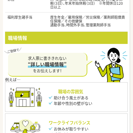
暇（3日）、年末年始休暇（3日） ※年間休日120
日以上
福利厚生諸手当
厚生年金／雇用保険／労災保険／薬剤師賠償責
任保険／その他健保
通勤手当、時間外手当、管理薬剤師手当
職場情報
求人票に書ききれない
“詳しい職場情報”
をお伝えします！
職場の雰囲気
助け合う風土がある
年齢や性別の壁がない
ワークライフバランス
お休みが取りやすい