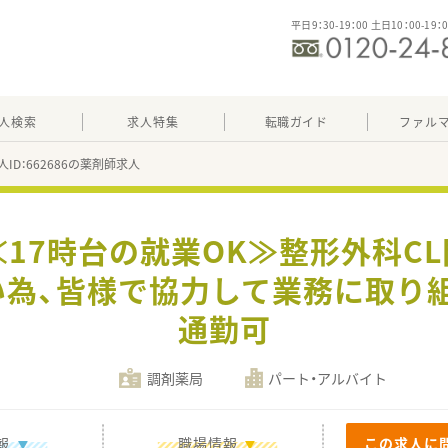
平日9：30-19：00 土日10：00-19：
人検索
求人特集
転職ガイド
ファル
人ID：662686の薬剤師求人
≪17時台の就業OK≫整形外科C
為、皆様で協力して業務に取り
通勤可
調剤薬局
パート・アルバイト
報
職場情報
この求人に