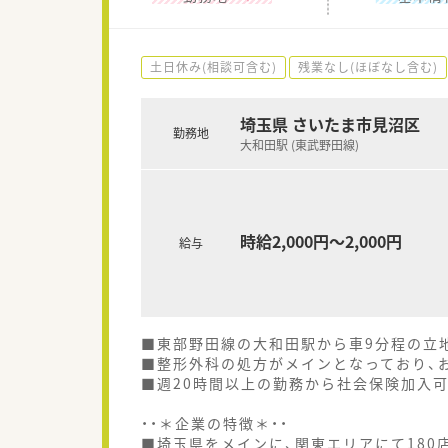
土日休み(相談可含む)
残業なし(ほぼなし含む)
埼玉県 さいたま市見沼区
勤務地
大和田駅 (東武野田線)
時給2,000円～2,000円
給与
■東部野田線の大和田駅から車9分程の立
■整形外科の処方がメインとなっており、
■週20時間以上の勤務から社会保険加入可
・・＊企業の特徴＊・・
■埼玉県をメインに、関東エリアにて18