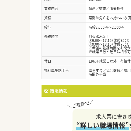
業務内容
調剤／監査／服薬指導
資格
薬剤師免許をお持ちの方（
給与
時給2,000円～2,000円
勤務時間
月火水木金土
①9:00～17:15（休憩75分）
②9:00～18:15（休憩75分）
※希望の勤務時間をお聞か
※就業日数と曜日は相談可
休日
日祝＋就業日以外 有給休
福利厚生諸手当
厚生年金／協会健保／雇用
時間外手当
職場情報
求人票に書き
“詳しい職場情報”