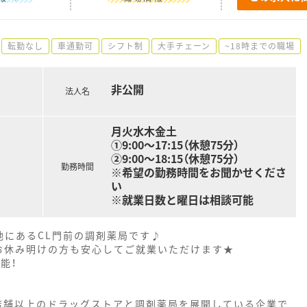
転勤なし
車通勤可
シフト制
大手チェーン
~18時までの職場
非公開
法人名
月火水木金土
①9:00～17:15（休憩75分）
②9:00～18:15（休憩75分）
勤務時間
※希望の勤務時間をお聞かせくださ
い
※就業日数と曜日は相談可能
地にあるCL門前の調剤薬局です♪
お休み明けの方も安心してご就業いただけます★
能！
0店舗以上のドラッグストアと調剤薬局を展開している企業で