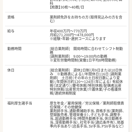
科
【枚数】30枚～40枚/日
資格
薬剤師免許をお持ちの方（取得見込みの方を含
む）
給与
年収400万円～770万円
月給271,200円～478,000円
※経験・年齢・選択コースによります
勤務時間
[総合薬剤師] 開局時間に合わせてシフト制勤
務
[調剤薬剤師] 9:00～19:00内の勤務
※変形労働時間制(実働1日平均8時間勤務)
休日
[総合薬剤師] 週休2日制（月9日または10日休
み ※勤務表による）/年間休日116日 [調剤薬
剤師] 土日祝（その年の土日祝日数により変
動）/年間休日約120～124日（年による） 有給休
暇（法定通り）/慶弔休暇/特別休暇/配偶者出産
特別休暇/出産育児休業/介護休業/子の看護休
暇/連続休暇制度
福利厚生諸手当
厚生年金／雇用保険／労災保険／薬剤師賠償責
任保険／その他健保
薬剤師手当、通勤費補助手当、資格手当（薬剤師、
登録販売者、管理栄養士）、子ども手当、調整手
当、超過勤務手当（時間外勤務手当、休日勤務手
当、深夜勤務手当）、社宅手当（適応条件有）、他基
準内手当あり（店長手当、SV手当、PSV手当など）