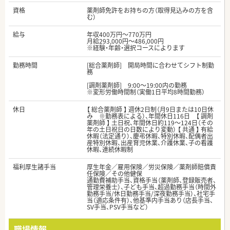
資格
薬剤師免許をお持ちの方（取得見込みの方を含
む）
給与
年収400万円～770万円
月給293,000円～486,000円
※経験・年齢・選択コースによります
勤務時間
[総合薬剤師] 開局時間に合わせてシフト制勤
務
[調剤薬剤師] 9:00～19:00内の勤務
※変形労働時間制（実働1日平均8時間勤務）
休日
【 総合薬剤師 】 週休2日制（月9日または10日休
み ※勤務表による）、年間休日116日 【 調剤
薬剤師 】 土日祝、年間休日約119～124日（その
年の土日祝日の日数により変動） 【 共通 】 有給
休暇（法定通り）、慶弔休暇、特別休暇、配偶者出
産特別休暇、出産育児休業、介護休業、子の看護
休暇、連続休暇制
福利厚生諸手当
厚生年金／雇用保険／労災保険／薬剤師賠償責
任保険／その他健保
通勤費補助手当、資格手当（薬剤師、登録販売者、
管理栄養士）、子ども手当、超過勤務手当（時間外
勤務手当/休日勤務手当/深夜勤務手当）、社宅手
当（適応条件有）、他基準内手当あり（店長手当、
SV手当、PSV手当など）
職場情報