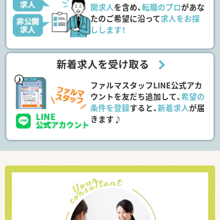
開求人
を含め、
転職のプロ
があな
たのご希望に沿って
求人をお探
しします！
新着求人を受け取る
ファルマスタッフLINE公式アカ
ウントを友だち追加して、
希望の
条件を登録
すると、
新着求人
が届
きます♪