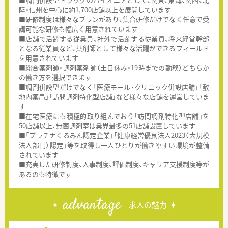
陸・信州を中心に約1,700店舗以上を展開しています
■研修制度は様々なプランがあり、集合研修だけでなく任意で受
講可能な研修も幅広く用意されています
■店舗で活躍する従業員、社外で活躍する従業員、将来経営幹部
となる従業員など、薬剤師として様々な活躍ができるフィールド
を用意されています
■総合薬剤師・調剤薬剤師（土日休み・19時までの勤務）どちらか
の働き方を選択できます
■調剤併設型だけでなく「医療モール・クリニック併設店舗」「敷
地内薬局」「訪問調剤特化型店舗」など様々な店舗を運営していま
す
■在宅医療にも積極的取り組んでおり「訪問調剤特化型店舗」を
50店舗以上、無菌調剤室は業界最多の51店舗設置しています
■「プラチナくるみん認定企業」「健康経営優良法人2023（大規模
法人部門）認定」等を取得し一人ひとりが働きやすい環境が整備
されています
■充実した研修制度、人事制度、評価制度、キャリア支援制度等が
あるのも特徴です
advantage
求人の魅力