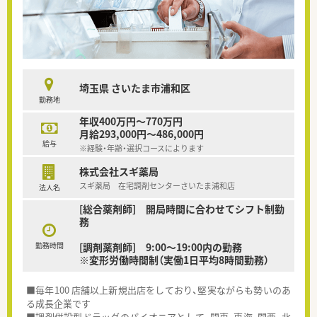
埼玉県 さいたま市浦和区
勤務地
年収400万円～770万円
月給293,000円～486,000円
給与
※経験・年齢・選択コースによります
株式会社スギ薬局
スギ薬局 在宅調剤センターさいたま浦和店
法人名
[総合薬剤師] 開局時間に合わせてシフト制勤
務
勤務時間
[調剤薬剤師] 9:00～19:00内の勤務
※変形労働時間制（実働1日平均8時間勤務）
■毎年100 店舗以上新規出店をしており、堅実ながらも勢いのあ
る成長企業です
■調剤併設型ドラッグのパイオニアとして、関東、東海、関西、北