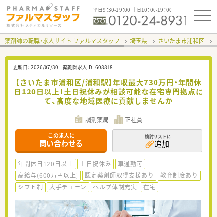
平日9：30-19：00 土日10：00-19：00
薬剤師の転職・求人サイト ファルマスタッフ
埼玉県
さいたま市浦和区
更新日：
2026/07/30
薬剤師求人ID：
608818
【さいたま市浦和区/浦和駅】年収最大730万円・年間休
日120日以上！土日祝休みが相談可能な在宅専門拠点に
て、高度な地域医療に貢献しませんか
調剤薬局
正社員
この求人に
検討リストに
問い合わせる
追加
年間休日120日以上
土日祝休み
車通勤可
高給与(600万円以上)
認定薬剤師取得支援あり
教育制度あり
シフト制
大手チェーン
ヘルプ体制充実
在宅