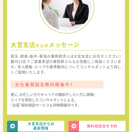
大宮支店
メッセージ
からの
埼玉・群馬・栃木・新潟の薬剤師求人は大宮支店にお任せください！
都内23区でご就業希望の薬剤師さんもお気軽にご相談くださいま
せ。求人情報・エリアや業界動向についてコンサルタントより詳し
くご説明いたします。
お仕事相談会無料開催中！
更に、お忙しい方やキャリアの棚卸がしたい方に朗報!
エリアを熟知したコンサルタントによる、
“出張”個別相談サービスも同時開催中です。
大宮支店からの
無料相談会を予約
最新情報