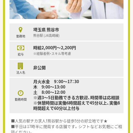
埼玉県 熊谷市
熊谷駅 (JR高崎線)
勤務地
時給2,000円～2,200円
※経験者例・スキル等考慮
給与
非公開
法人名
月火水金 9：00～17：30
木 9:00～13:00
土 8:00～12:00
※週3～5日勤務できる方歓迎、時間帯は応相談
勤務時間
※休憩時間は実働6時間超えで45分以上、実働8
時間超えで60分以上付与
■人気の駅チカ求人！熊谷駅から徒歩5分の好立地です★
■平日は17時半に閉局する店舗です。シフトなどお気軽にご相
談ください。