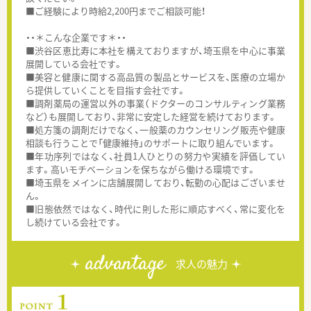
■ご経験により時給2,200円までご相談可能！
・・＊こんな企業です＊・・
■渋谷区恵比寿に本社を構えておりますが、埼玉県を中心に事業
展開している会社です。
■美容と健康に関する高品質の製品とサービスを、医療の立場か
ら提供していくことを目指す会社です。
■調剤薬局の運営以外の事業（ドクターのコンサルティング業務
など）も展開しており、非常に安定した経営を続けております。
■処方箋の調剤だけでなく、一般薬のカウンセリング販売や健康
相談も行うことで「健康維持」のサポートに取り組んでいます。
■年功序列ではなく、社員1人ひとりの努力や実績を評価してい
ます。高いモチベーションを保ちながら働ける環境です。
■埼玉県をメインに店舗展開しており、転勤の心配はございませ
ん。
■旧態依然ではなく、時代に則した形に順応すべく、常に変化を
し続けている会社です。
advantage
求人の魅力