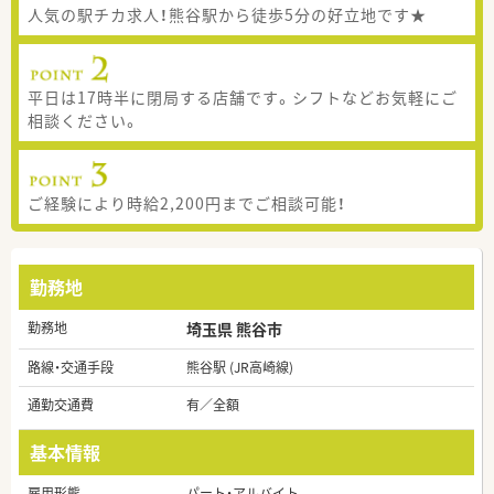
人気の駅チカ求人！熊谷駅から徒歩5分の好立地です★
平日は17時半に閉局する店舗です。シフトなどお気軽にご
相談ください。
ご経験により時給2,200円までご相談可能！
勤務地
勤務地
埼玉県 熊谷市
路線・交通手段
熊谷駅 (JR高崎線)
通勤交通費
有／全額
基本情報
雇用形態
パート・アルバイト