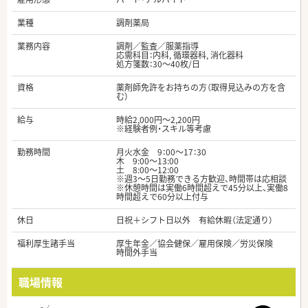
業種
調剤薬局
業務内容
調剤／監査／服薬指導
応需科目：内科, 循環器科, 消化器科
処方箋数：30～40枚/日
資格
薬剤師免許をお持ちの方（取得見込みの方を含
む）
給与
時給2,000円～2,200円
※経験者例・スキル等考慮
勤務時間
月火水金 9：00～17：30
木 9:00～13:00
土 8:00～12:00
※週3～5日勤務できる方歓迎、時間帯は応相談
※休憩時間は実働6時間超えで45分以上、実働8
時間超えで60分以上付与
休日
日祝＋シフト日以外 有給休暇（法定通り）
福利厚生諸手当
厚生年金／協会健保／雇用保険／労災保険
時間外手当
職場情報