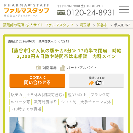
平日9：30-19：00 土日10：00-19：00
薬剤師の転職・求人サイト ファルマスタッフ
埼玉県
熊谷市
求人ID：67
更新日：
2026/06/30
薬剤師求人ID：
672943
【熊谷市】≪人気の駅チカ5分≫ 17時半で閉局 時給
2,200円★日数や時間帯は応相談 内科メイン
調剤薬局
パート・アルバイト
この求人に
検討リストに
問い合わせる
追加
駅チカ
土日休み(相談可含む)
週32h以上
ブランク可
Ｗワーク可
教育制度あり
シフト制
大手チェーン以外
~18時までの職場