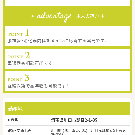
advantage
求人の魅力
脳神経・消化器内科をメインに応需する薬局です。
車通勤も相談可能です。
経験次第で高年収も可能です！
勤務地
勤務地
埼玉県川口市朝日2-1-35
路線・交通手段
川口駅 (JR京浜東北線)／川口元郷駅 (埼玉高速
鉄道線)