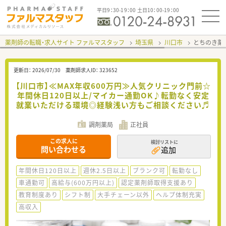
平日9：30-19：00 土日10：00-19：00
薬剤師の転職・求人サイト ファルマスタッフ
埼玉県
川口市
とちのき薬
更新日：
2026/07/30
薬剤師求人ID：
323652
【川口市】≪MAX年収600万円≫人気クリニック門前☆
年間休日120日以上/マイカー通勤OK♪転勤なく安定
就業いただける環境◎経験浅い方もご相談ください♬
調剤薬局
正社員
この求人に
検討リストに
問い合わせる
追加
年間休日120日以上
週休2.5日以上
ブランク可
転勤なし
車通勤可
高給与(600万円以上)
認定薬剤師取得支援あり
教育制度あり
シフト制
大手チェーン以外
ヘルプ体制充実
高収入