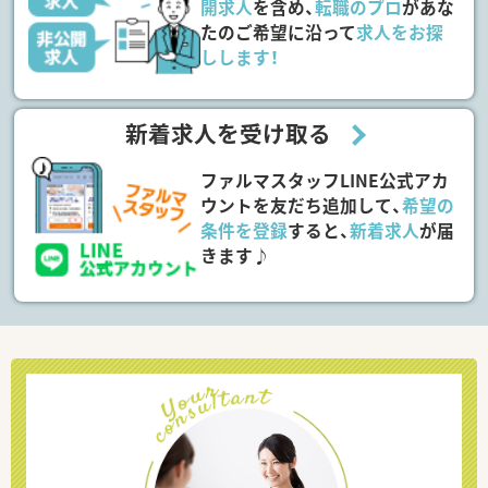
開求人
を含め、
転職のプロ
があな
たのご希望に沿って
求人をお探
しします！
新着求人を受け取る
ファルマスタッフLINE公式アカ
ウントを友だち追加して、
希望の
条件を登録
すると、
新着求人
が届
きます♪