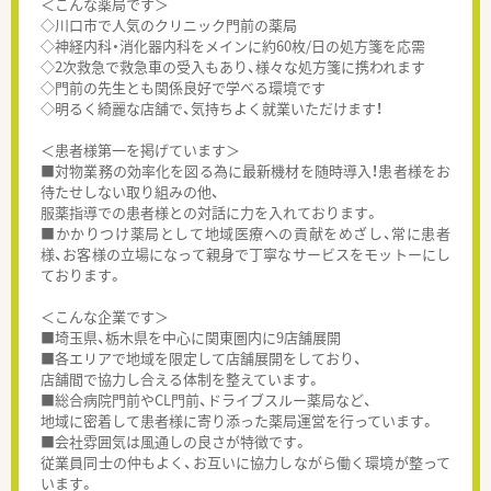
＜こんな薬局です＞
◇川口市で人気のクリニック門前の薬局
◇神経内科・消化器内科をメインに約60枚/日の処方箋を応需
◇2次救急で救急車の受入もあり、様々な処方箋に携われます
◇門前の先生とも関係良好で学べる環境です
◇明るく綺麗な店舗で、気持ちよく就業いただけます！
＜患者様第一を掲げています＞
■対物業務の効率化を図る為に最新機材を随時導入！患者様をお
待たせしない取り組みの他、
服薬指導での患者様との対話に力を入れております。
■かかりつけ薬局として地域医療への貢献をめざし、常に患者
様、お客様の立場になって親身で丁寧なサービスをモットーにし
ております。
＜こんな企業です＞
■埼玉県、栃木県を中心に関東圏内に9店舗展開
■各エリアで地域を限定して店舗展開をしており、
店舗間で協力し合える体制を整えています。
■総合病院門前やCL門前、ドライブスルー薬局など、
地域に密着して患者様に寄り添った薬局運営を行っています。
■会社雰囲気は風通しの良さが特徴です。
従業員同士の仲もよく、お互いに協力しながら働く環境が整って
います。