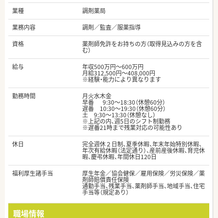
業種
調剤薬局
業務内容
調剤／監査／服薬指導
資格
薬剤師免許をお持ちの方（取得見込みの方を含
む）
給与
年収500万円～600万円
月給312,500円～408,000円
※経験・能力により異なります
勤務時間
月火水木金
早番 9:30～18:30（休憩60分）
遅番 10:30～19:30（休憩60分）
土 9:30～13:30（休憩なし）
※上記の内、週5日のシフト制勤務
※遅番21時まで残業対応の可能性あり
休日
完全週休２日制、夏季休暇、年末年始特別休暇、
年次有給休暇（法定通り）、産前産後休暇、育児休
暇、慶弔休暇、年間休日120日
福利厚生諸手当
厚生年金／協会健保／雇用保険／労災保険／薬
剤師賠償責任保険
通勤手当、残業手当、薬剤師手当、地域手当、住宅
手当等（規定あり）
職場情報