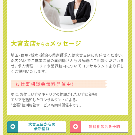
大宮支店
メッセージ
からの
埼玉・群馬・栃木・新潟の薬剤師求人は大宮支店にお任せください！
都内23区でご就業希望の薬剤師さんもお気軽にご相談くださいま
せ。求人情報・エリアや業界動向についてコンサルタントより詳し
くご説明いたします。
お仕事相談会無料開催中！
更に、お忙しい方やキャリアの棚卸がしたい方に朗報!
エリアを熟知したコンサルタントによる、
“出張”個別相談サービスも同時開催中です。
大宮支店からの
無料相談会を予約
最新情報