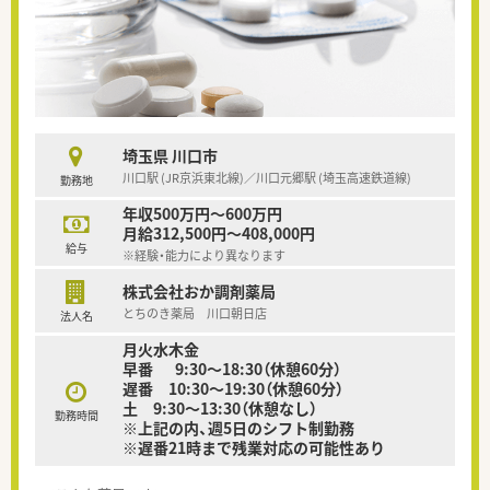
埼玉県 川口市
川口駅 (JR京浜東北線)／川口元郷駅 (埼玉高速鉄道線)
勤務地
年収500万円～600万円
月給312,500円～408,000円
給与
※経験・能力により異なります
株式会社おか調剤薬局
とちのき薬局 川口朝日店
法人名
月火水木金
早番 9:30～18:30（休憩60分）
遅番 10:30～19:30（休憩60分）
土 9:30～13:30（休憩なし）
勤務時間
※上記の内、週5日のシフト制勤務
※遅番21時まで残業対応の可能性あり