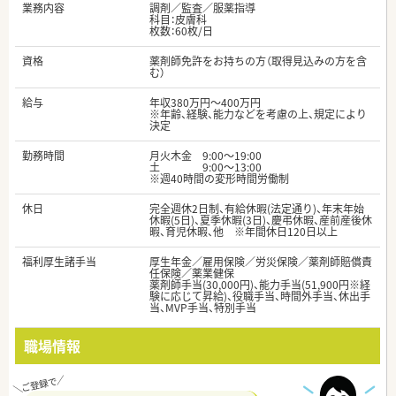
業務内容
調剤／監査／服薬指導
科目：皮膚科
枚数：60枚/日
資格
薬剤師免許をお持ちの方（取得見込みの方を含
む）
給与
年収380万円～400万円
※年齢、経験、能力などを考慮の上、規定により
決定
勤務時間
月火木金 9:00～19:00
土 9:00～13:00
※週40時間の変形時間労働制
休日
完全週休2日制、有給休暇(法定通り)、年末年始
休暇(5日)、夏季休暇(3日)、慶弔休暇、産前産後休
暇、育児休暇、他 ※年間休日120日以上
福利厚生諸手当
厚生年金／雇用保険／労災保険／薬剤師賠償責
任保険／薬業健保
薬剤師手当(30,000円)、能力手当(51,900円※経
験に応じて昇給)、役職手当、時間外手当、休出手
当、MVP手当、特別手当
職場情報