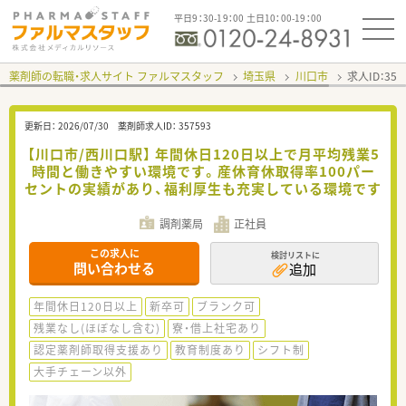
平日9：30-19：00 土日10：00-19：00
薬剤師の転職・求人サイト ファルマスタッフ
埼玉県
川口市
求人ID：35
更新日：
2026/07/30
薬剤師求人ID：
357593
【川口市/西川口駅】 年間休日120日以上で月平均残業5
時間と働きやすい環境です。産休育休取得率100パー
セントの実績があり、福利厚生も充実している環境です
調剤薬局
正社員
この求人に
検討リストに
問い合わせる
追加
年間休日120日以上
新卒可
ブランク可
残業なし(ほぼなし含む)
寮・借上社宅あり
認定薬剤師取得支援あり
教育制度あり
シフト制
大手チェーン以外