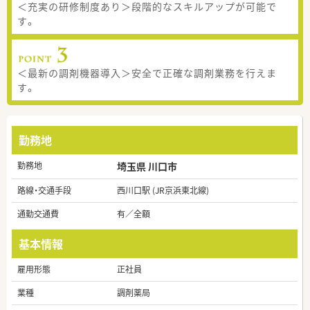
＜充実の研修制度あり＞段階的なスキルアップが可能で
す。
＜最新の調剤機器導入＞安全で正確な調剤業務を行えま
す。
勤務地
勤務地
埼玉県 川口市
路線・交通手段
西川口駅 (JR京浜東北線)
通勤交通費
有／全額
基本情報
雇用形態
正社員
業種
調剤薬局