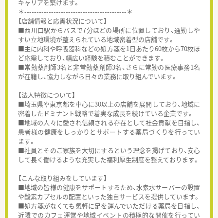
キャリアを築けます。
＊------------------------------------------＊
【店舗情報と応需状況について】
■西川口駅からバスで7分ほどの場所に位置しており、通勤しや
すい立地環境が整えられている地域密着型の店舗です。
■主に内科や呼吸器科などの処方箋を1日あたり60枚から70枚ほ
ど応需しており、幅広い経験を積むことができます。
■常勤薬剤師3名と非常勤薬剤師3名、さらに常勤の医療事務1名
が在籍し、協力しながら日々の業務に取り組んでいます。
【法人特徴について】
■埼玉県や東京都を中心に30以上の店舗を展開しており、地域に
密着したドミナント戦略で着実な成長を続けている企業です。
■地域の人々に愛され信頼される存在として社会貢献を目指し、
患者様の健康をしっかりとサポートする薬局づくりを行ってい
ます。
■社員とそのご家族を大切にするという理念を掲げており、安心
して長く働けるような充実した福利厚生制度を整えております。
【こんな取り組みをしています】
■地域の皆様の健康をサポートするため、水素水サーバーの設置
や酸素カプセルの配置といった独自サービスを提供しています。
■処方箋がなくても気軽に足を運んでいただける薬局を目指し、
近隣でのカフェ運営や地域イベントの積極的な開催を行ってい