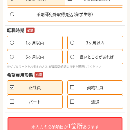
薬剤師免許取得見込（薬学生等）
転職時期
必須
1ヶ月以内
3ヶ月以内
6ヶ月以内
良いところがあれば
※ダブルワークをお考えの方は、就業開始時期の目安を選択してください
希望雇用形態
必須
正社員
契約社員
パート
派遣
1箇所
未入力の必須項目が
あります