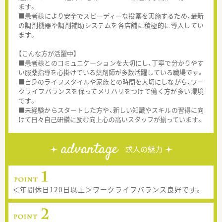
ます。
■患者様により安全でスピーディーな投薬を実施するため、最新
の調剤機器や調剤補助システムを各店舗に積極的に導入してい
ます。
【こんな方が活躍中】
■患者様とのコミュニケーションを大切にし、丁寧で分かりやす
い服薬指導を心掛けている薬剤師が多数活躍している職場です。
■自身のライフスタイルや家族との時間を大切にしながら、ワー
クライフバランスを保ってメリハリをつけて働く方が多い環境
です。
■未経験からスタートした方や、新しい知識やスキルの習得に向
けて日々自己研鑽に励む向上心の高いスタッフが揃っています。
advantage
求人の魅力
＜年間休日120日以上＞ワークライフバランス良好です。