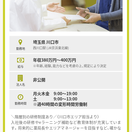
埼玉県 川口市
西川口駅 (JR京浜東北線)
勤務地
年収380万円～400万円
※年齢、経験、能力などを考慮の上、規定により決定
給与
非公開
法人名
月火木金 9:00～19:00
土 9:00～13:00
勤務時間
※週40時間の変形時間労働制
＼階層別の研修制度あり／（川口市エリア担当より）
入社後の研修やeラーニング補助など教育体制が充実していま
す。将来的に薬局長やエリアマネージャーを目指すなど、確かな