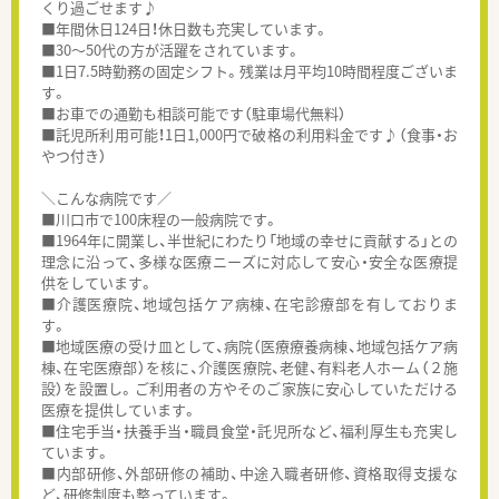
くり過ごせます♪
■年間休日124日！休日数も充実しています。
■30～50代の方が活躍をされています。
■1日7.5時勤務の固定シフト。残業は月平均10時間程度ございま
す。
■お車での通勤も相談可能です（駐車場代無料）
■託児所利用可能！1日1,000円で破格の利用料金です♪（食事・お
やつ付き）
＼こんな病院です／
■川口市で100床程の一般病院です。
■1964年に開業し、半世紀にわたり「地域の幸せに貢献する」との
理念に沿って、多様な医療ニーズに対応して安心・安全な医療提
供をしています。
■介護医療院、地域包括ケア病棟、在宅診療部を有しておりま
す。
■地域医療の受け皿として、病院（医療療養病棟、地域包括ケア病
棟、在宅医療部）を核に、介護医療院、老健、有料老人ホーム（２施
設）を設置し。ご利用者の方やそのご家族に安心していただける
医療を提供しています。
■住宅手当・扶養手当・職員食堂・託児所など、福利厚生も充実し
ています。
■内部研修、外部研修の補助、中途入職者研修、資格取得支援な
ど、研修制度も整っています。