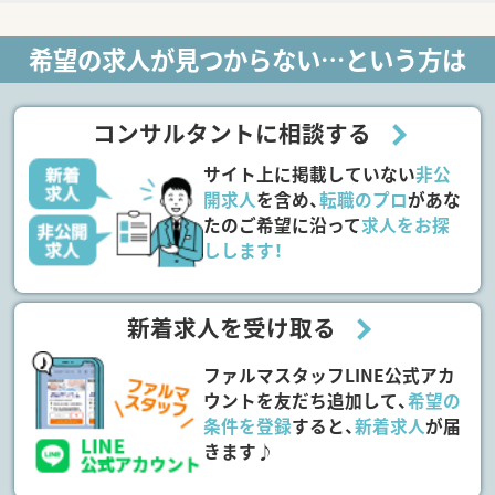
希望の求人が見つからない…という方は
コンサルタントに相談する
サイト上に掲載していない
非公
開求人
を含め、
転職のプロ
があな
たのご希望に沿って
求人をお探
しします！
新着求人を受け取る
ファルマスタッフLINE公式アカ
ウントを友だち追加して、
希望の
条件を登録
すると、
新着求人
が届
きます♪