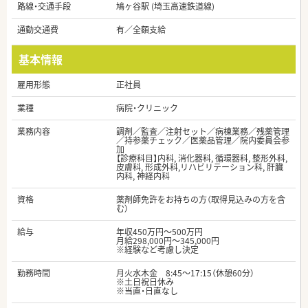
路線・交通手段
鳩ヶ谷駅 (埼玉高速鉄道線)
通勤交通費
有／全額支給
基本情報
雇用形態
正社員
業種
病院・クリニック
業務内容
調剤／監査／注射セット／病棟業務／残薬管理
／持参薬チェック／医薬品管理／院内委員会参
加
【診療科目】内科, 消化器科, 循環器科, 整形外科,
皮膚科, 形成外科,リハビリテーション科, 肝臓
内科, 神経内科
資格
薬剤師免許をお持ちの方（取得見込みの方を含
む）
給与
年収450万円～500万円
月給298,000円～345,000円
※経験など考慮し決定
勤務時間
月火水木金 8:45～17:15（休憩60分）
※土日祝日休み
※当直・日直なし