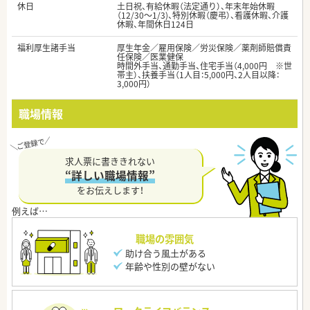
休日
土日祝、有給休暇（法定通り）、年末年始休暇
（12/30～1/3)、特別休暇（慶弔）、看護休暇、介護
休暇、年間休日124日
福利厚生諸手当
厚生年金／雇用保険／労災保険／薬剤師賠償責
任保険／医業健保
時間外手当、通勤手当、住宅手当（4,000円 ※世
帯主）、扶養手当（1人目：5,000円、2人目以降：
3,000円）
職場情報
求人票に書ききれない
“詳しい職場情報”
をお伝えします！
職場の雰囲気
助け合う風土がある
年齢や性別の壁がない