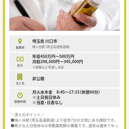
埼玉県 川口市
鳩ヶ谷駅 (埼玉高速鉄道線)
勤務地
年収450万円～500万円
月給298,000円～345,000円
給与
※経験など考慮し決定
非公開
法人名
月火水木金 8:45～17:15（休憩60分）
※土日祝日休み
勤務時間
※当直・日直なし
＼求人のポイント／
■鳩ヶ谷駅（埼玉高速鉄道）より徒歩7分の立地にある病院です。
■希少な土日祝休みの常勤薬剤師の募集です。週末は連休でゆっ