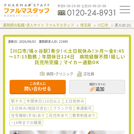
平日9：30-19：00 土日10：00-19：00
薬剤師の転職・求人サイト ファルマスタッフ
埼玉県
川口市
求人ID：21
更新日：
2026/08/03
薬剤師求人ID：
21989
【川口市/鳩ヶ谷駅】希少！≪土日祝休み！≫月～金8:45
～17:15勤務♪年間休日124日 病院経験不問！嬉しい
託児所完備♪マイカー通勤OK
病院・クリニック
正社員
この求人に
検討リストに
問い合わせる
追加
駅チカ
年間休日120日以上
土日祝休み
土日休み(相談可含む)
ブランク可
車通勤可
住宅補助(手当)あり
託児所あり
教育制度あり
~18時までの職場