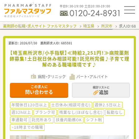
平日9：30-19：00 土日10：00-19：00
薬剤師の転職・求人サイト ファルマスタッフ
埼玉県
所沢市
求人ID：68
更新日：
2026/07/30
薬剤師求人ID：
685591
【埼玉県所沢市/小手指駅】≪時給2,251円！≫病院薬剤
師募集！土日祝日休み相談可能！託児所完備♪子育て理
解のある職場環境です♪
病院・クリニック
パート・アルバイト
この求人に
検討リストに
問い合わせる
追加
年間休日120日以上
土日休み(相談可含む)
週休2.5日以上
週32h以上
ブランク可
残業なし(ほぼなし含む)
転勤なし
車通勤可
託児所あり
扶養内勤務OK
シフト制
~18時までの職場