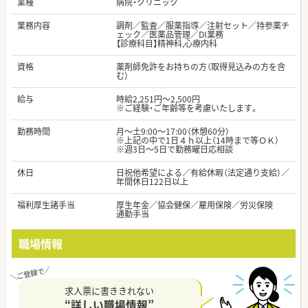
業種
病院・クリニック
業務内容
調剤／監査／服薬指導／注射セット／持参薬チ
ェック／医薬品管理／DI業務
【診療科目】精神科,心療内科
資格
薬剤師免許をお持ちの方（取得見込みの方を含
む）
給与
時給2,251円～2,500円
※ご経験・ご年齢等を考慮いたします。
勤務時間
月～土9:00～17:00（休憩60分）
※上記の中で1日４ｈ以上（14時まで等ＯＫ）
※週3日～5日で勤務曜日応相談
休日
日祝他希望による／有給休暇（法定通り支給）／
年間休日122日以上
福利厚生諸手当
厚生年金／協会健保／雇用保険／労災保険
通勤手当
職場情報
求人票に書ききれない
“詳しい職場情報”