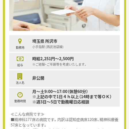
埼玉県 所沢市
小手指駅 (西武池袋線)
勤務地
時給2,251円～2,500円
※ご経験・ご年齢等を考慮いたします。
給与
非公開
法人名
月～土9:00～17:00（休憩60分）
※上記の中で1日４ｈ以上（14時まで等ＯＫ）
勤務時間
※週3日～5日で勤務曜日応相談
≪こんな病院です≫
■精神科177床の病院です。内訳は認知症病床120床、精神科療養
57床となっています。