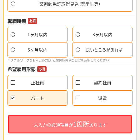
薬剤師免許取得見込（薬学生等）
転職時期
必須
1ヶ月以内
3ヶ月以内
6ヶ月以内
良いところがあれば
※ダブルワークをお考えの方は、就業開始時期の目安を選択してください
希望雇用形態
必須
正社員
契約社員
パート
派遣
1箇所
未入力の必須項目が
あります