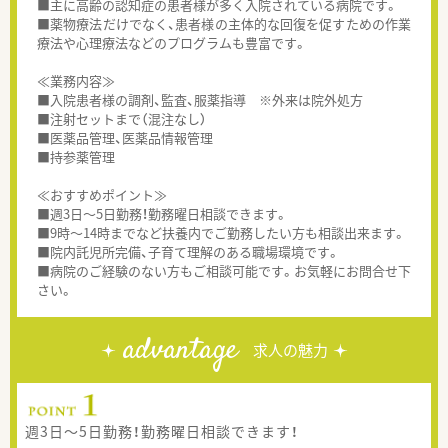
■主に高齢の認知症の患者様が多く入院されている病院です。
■薬物療法だけでなく、患者様の主体的な回復を促すための作業
療法や心理療法などのプログラムも豊富です。
≪業務内容≫
■入院患者様の調剤、監査、服薬指導 ※外来は院外処方
■注射セットまで（混注なし）
■医薬品管理、医薬品情報管理
■持参薬管理
≪おすすめポイント≫
■週3日～5日勤務！勤務曜日相談できます。
■9時～14時までなど扶養内でご勤務したい方も相談出来ます。
■院内託児所完備、子育て理解のある職場環境です。
■病院のご経験のない方もご相談可能です。お気軽にお問合せ下
さい。
advantage
求人の魅力
週3日～5日勤務！勤務曜日相談できます！