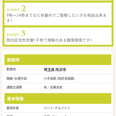
9時～14時までなど扶養内でご勤務したい方も相談出来ま
す！
院内託児所完備！子育て理解のある職場環境です！
勤務地
勤務地
埼玉県 所沢市
路線・交通手段
小手指駅 (西武池袋線)
通勤交通費
有／全額支給
基本情報
雇用形態
パート・アルバイト