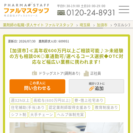
平日9：30-19：00 土日10：00-19：00
薬剤師の転職・求人サイト ファルマスタッフ
埼玉県
加須市
ウエルシア
更新日：
2026/07/30
薬剤師求人ID：
609951
【加須市】≪高年収600万円以上ご相談可能♪≫未経験
の方も相談OK◎車通勤可/選べるコース選択◆OTC対
応など幅広い業務に携われます！
ドラッグストア(調剤あり)
正社員
この求人に
検討リストに
問い合わせる
追加
週32h以上
高給与(600万円以上)
寮・借上社宅あり
住宅補助(手当)あり
認定薬剤師取得支援あり
教育制度あり
シフト制
大手チェーン
ヘルプ体制充実