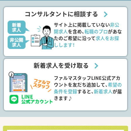
コンサルタントに相談する
サイト上に掲載していない
非公
開求人
を含め、
転職のプロ
があな
たのご希望に沿って
求人をお探
しします！
新着求人を受け取る
ファルマスタッフLINE公式アカ
ウントを友だち追加して、
希望の
条件を登録
すると、
新着求人
が届
きます♪