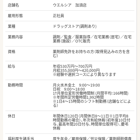
店舗名
ウエルシア 加須店
雇用形態
正社員
業種
ドラッグストア(調剤あり)
業務内容
調剤／監査／服薬指導／在宅業務（居宅）／在宅
業務（施設）／OTC販売
資格
薬剤師免許をお持ちの方（取得見込みの方を含
む）
給与
年収530万円～700万円
月給355,000円～420,000円
※経験や選択コースにより異なります
勤務時間
月火水木金土 9:00～19:00
日祝 9:00～18:00
1ｹ月単位変形労働時間制 (月間平均：166時間)
※年間所定労働時間1,992時間
※1日4～15時間のシフト制勤務（店舗などによ
る）
休日
年間休日120日（月間休日8～11日※1日平均8
時間勤務の場合）、年次有給休暇（初年度10日付
与、最高年間20日付与、時間単位取得可）、慶弔
休暇
福利厚生諸手当
厚生年金／雇用保険／労災保険／薬剤師賠償責