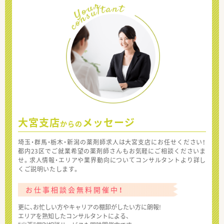
大宮支店
メッセージ
からの
埼玉・群馬・栃木・新潟の薬剤師求人は大宮支店にお任せください！
都内23区でご就業希望の薬剤師さんもお気軽にご相談くださいま
せ。求人情報・エリアや業界動向についてコンサルタントより詳し
くご説明いたします。
お仕事相談会無料開催中！
更に、お忙しい方やキャリアの棚卸がしたい方に朗報!
エリアを熟知したコンサルタントによる、