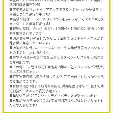
調剤店舗数業界TOP！
■店舗拡大に伴いキャリアアップできるポジションが多数あり！
頑張り次第で高給与も可能！
■経験や勤務コースによりますが、経験の少ない方でも500万前
半スタートと業界TOP水準！
■職種や職域に合わせ、豊富な社内研修や外部組織と連携した研
修を用意されています
■薬剤師が中心の会社だからこそ活躍できるキャリアパスが多
種多様に用意されています。
■店舗拡大に伴い、エリアマネジャーや営業部長等のマネジメン
トのポジションも増えます。
■在宅や教育等の専門性を活かせるスペシャリストを目指すこ
とも可能です。
■その他にも、管理部門や商品部門等の本社スタッフなど活動領
域は多種多様です。
■在宅実施店舗は年々増加しており、在宅医療へもしっかりと関
わる事ができます。
■育児休暇は3歳まで取得が可能で、時短制度は小学5年生まで時
短勤務ができるよう変更予定です。
■年間休日が120日とワークライフバランスが整っています
■日用品から常備薬まで、従業員割引制度など嬉しいメリットも
たくさんあります！