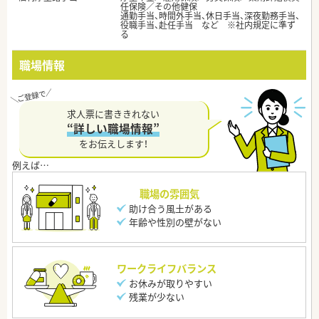
任保険／その他健保
通勤手当、時間外手当、休日手当、深夜勤務手当、
役職手当、赴任手当 など ※社内規定に準ず
る
職場情報
求人票に書ききれない
“詳しい職場情報”
をお伝えします！
職場の雰囲気
助け合う風土がある
年齢や性別の壁がない
ワークライフバランス
お休みが取りやすい
残業が少ない