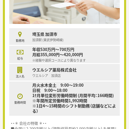
埼玉県 加須市
加須駅 (東武伊勢崎線)
勤務地
年収530万円～700万円
月給355,000円～420,000円
給与
※経験や選択コースにより異なります
ウエルシア薬局株式会社
ウエルシア 加須店
法人名
月火水木金土 9:00～19:00
日祝 9:00～18:00
1ｹ月単位変形労働時間制 (月間平均：166時間)
※年間所定労働時間1,992時間
勤務時間
※1日4～15時間のシフト制勤務（店舗などによ
る）
・・＊ 会社の特徴 ＊・・
■全国に2,200店舗以上（調剤併設型約2,000店舗以上）を展開し