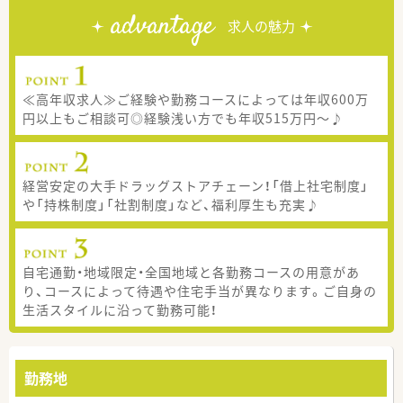
advantage
求人の魅力
≪高年収求人≫ご経験や勤務コースによっては年収600万
円以上もご相談可◎経験浅い方でも年収515万円～♪
経営安定の大手ドラッグストアチェーン！「借上社宅制度」
や「持株制度」「社割制度」など、福利厚生も充実♪
自宅通勤・地域限定・全国地域と各勤務コースの用意があ
り、コースによって待遇や住宅手当が異なります。ご自身の
生活スタイルに沿って勤務可能！
勤務地