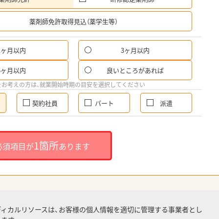
希
薬剤師免許取得見込（薬学生等）
1ヶ月以内
3ヶ月以内
6ヶ月以内
良いところがあれば
をお考えの方は、就業開始時期の目安を選択してください
契約社員
パート
派遣
1箇所
必須項目が
あります
ディカルリソースは、お客様の個人情報を適切に管理する事業者とし