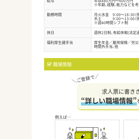
給与
年収480万円～600万円
※年齢、経験、能力などを
勤務時間
月火水金 9：00～18：30（
木土 9：00～13：00（休
※週40時間シフト制
休日
週休2日制、有給休暇(法定
福利厚生諸手当
厚生年金／雇用保険／労災
時間外手当、他
職場情報
求人票に書き
“詳しい職場情報”