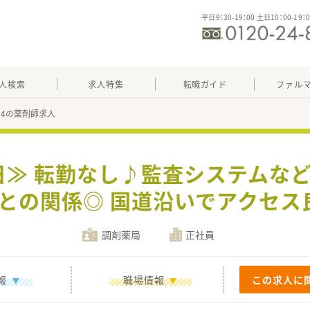
平日9：30-19：00 土日10：00-19：
人検索
求人特集
転職ガイド
ファル
124の薬剤師求人
0日≫ 転勤なし♪監査システムな
との関係◎ 国道沿いでアクセス
調剤薬局
正社員
報
職場情報
この求人に