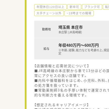
年間休日120日以上
新卒可
ブランク可
転
大手チェーン以外
~18時までの職場
埼玉県 本庄市
勤務地
本庄駅 (JR高崎線)
年収480万円～600万円
給与
※年齢、経験、能力などを考慮の上、規
定
【店舗情報と応需状況について】
■JR高崎線の本庄駅から車で13分ほど
常にアクセスの良い店舗です。
■内科や循環器科をはじめ、小児科、外科、
の処方箋を扱っています。
■常勤薬剤師3名の手厚い体制で運営され
的な判断力を養える環境です。
【想定されるキャリアイメージ】