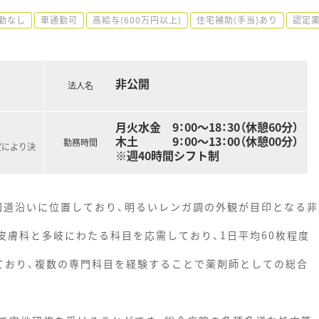
勤なし
車通勤可
高給与(600万円以上)
住宅補助(手当)あり
認定
非公開
法人名
月火水金 9：00～18：30（休憩60分）
木土 9：00～13：00（休憩00分）
勤務時間
定により決
※週40時間シフト制
の国道沿いに位置しており、明るいレンガ調の外観が目印となる非
皮膚科と多岐にわたる科目を応需しており、1日平均60枚程度
ており、複数の専門科目を経験することで薬剤師としての総合