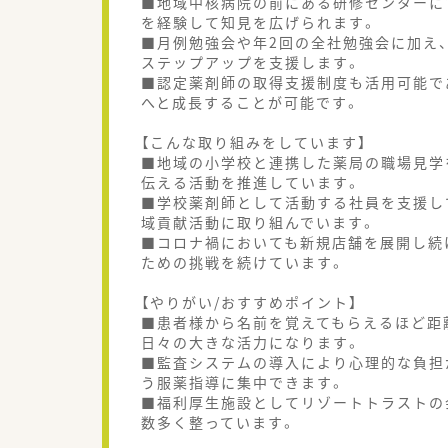
■地域中核病院の前にある研修センターに
を経験して知見を広げられます。
■月例勉強会や年2回の全社勉強会に加え
ステップアップを支援します。
■認定薬剤師の取得支援制度も活用可能で
へと成長することが可能です。
【こんな取り組みをしています】
■地域の小学校と連携した薬局の職場見学
伝える活動を推進しています。
■学校薬剤師として活動する社員を支援し
域貢献活動に取り組んでいます。
■コロナ禍においても新規店舗を展開し続
ための挑戦を続けています。
【やりがい/おすすめポイント】
■患者様から名前を覚えてもらえるほど距
日々の大きな活力になります。
■監査システムの導入により心理的な負担
う服薬指導に集中できます。
■福利厚生施設としてリゾートトラストの
数多く整っています。