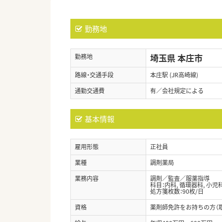
勤務地
埼玉県 本庄市
勤務地
路線・交通手段
本庄駅 (JR高崎線)
通勤交通費
有／会社規定による
基本情報
雇用形態
正社員
業種
調剤薬局
業務内容
調剤／監査／服薬指導
科目：内科, 循環器科, 小児科
処方箋枚数：90枚/日
資格
薬剤師免許をお持ちの方（