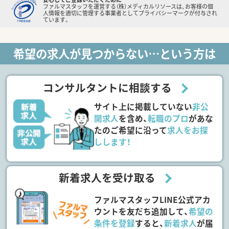
ファルマスタッフを運営する（株）メディカルリソースは、お客様の個
人情報を適切に管理する事業者としてプライバシーマークが付与され
ています。
希望の求人が見つからない…という方は
コンサルタントに相談する
サイト上に掲載していない
非公
開求人
を含め、
転職のプロ
があな
たのご希望に沿って
求人をお探
しします！
新着求人を受け取る
ファルマスタッフLINE公式アカ
ウントを友だち追加して、
希望の
条件を登録
すると、
新着求人
が届