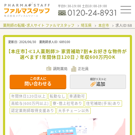
平日9：30-19：00 土日10：00-19：00
薬剤師の転職・求人サイト ファルマスタッフ
埼玉県
本庄市
求人ID：68
更新日：
2026/06/30
薬剤師求人ID：
689100
【本庄市】≪1人薬剤師≫ 家賃補助7割★お好きな物件が
選べます！年間休日120日♪年収600万円OK
調剤薬局
正社員
この求人に
検討リストに
問い合わせる
追加
年間休日120日以上
転勤なし
車通勤可
高給与(600万円以上)
寮・借上社宅あり
住宅補助(手当)あり
認定薬剤師取得支援あり
大手チェーン以外