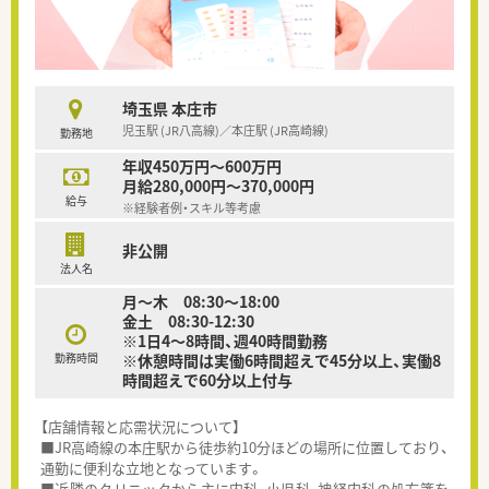
埼玉県 本庄市
児玉駅 (JR八高線)／本庄駅 (JR高崎線)
勤務地
年収450万円～600万円
月給280,000円～370,000円
給与
※経験者例・スキル等考慮
非公開
法人名
月～木 08:30～18:00
金土 08:30-12:30
※1日4～8時間、週40時間勤務
勤務時間
※休憩時間は実働6時間超えで45分以上、実働8
時間超えで60分以上付与
【店舗情報と応需状況について】
■JR高崎線の本庄駅から徒歩約10分ほどの場所に位置しており、
通勤に便利な立地となっています。
■近隣のクリニックから主に内科、小児科、神経内科の処方箋を