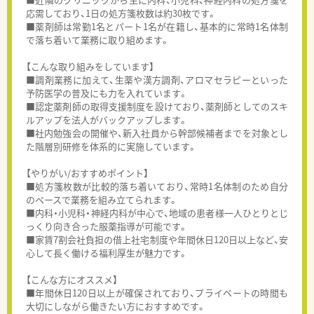
応需しており、1日の処方箋枚数は約30枚です。
■薬剤師は常勤1名とパート1名が在籍し、基本的に常時1名体制
で落ち着いて業務に取り組めます。
【こんな取り組みをしています】
■調剤業務に加えて、生薬や漢方調剤、アロマセラピーといった
予防医学の普及にも力を入れています。
■認定薬剤師の取得支援制度を設けており、薬剤師としてのスキ
ルアップを法人がバックアップします。
■社内勉強会の開催や、新入社員から幹部候補者までを対象とし
た階層別研修を体系的に実施しています。
【やりがい/おすすめポイント】
■処方箋枚数が比較的落ち着いており、常時1名体制のため自分
のペースで業務を組み立てられます。
■内科・小児科・神経内科が中心で、地域の患者様一人ひとりとじ
っくり向き合った服薬指導が可能です。
■家賃7割会社負担の借上社宅制度や年間休日120日以上など、安
心して長く働ける福利厚生が魅力です。
【こんな方にオススメ】
■年間休日120日以上が確保されており、プライベートの時間も
大切にしながら働きたい方におすすめです。