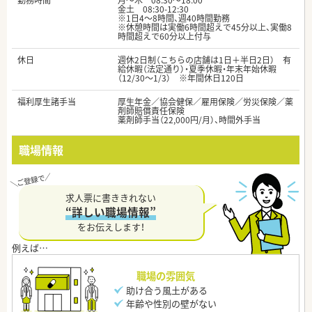
勤務時間
月～木 08:30～18:00
金土 08:30-12:30
※1日4～8時間、週40時間勤務
※休憩時間は実働6時間超えで45分以上、実働8
時間超えで60分以上付与
休日
週休2日制（こちらの店舗は1日＋半日2日） 有
給休暇（法定通り）・夏季休暇・年末年始休暇
（12/30～1/3） ※年間休日120日
福利厚生諸手当
厚生年金／協会健保／雇用保険／労災保険／薬
剤師賠償責任保険
薬剤師手当（22,000円/月）、時間外手当
職場情報
求人票に書ききれない
“詳しい職場情報”
をお伝えします！
職場の雰囲気
助け合う風土がある
年齢や性別の壁がない