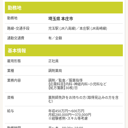
勤務地
勤務地
埼玉県 本庄市
路線・交通手段
児玉駅 (JR八高線)／本庄駅 (JR高崎線)
通勤交通費
有／全額
基本情報
雇用形態
正社員
業種
調剤薬局
業務内容
調剤／監査／服薬指導
【応需科目】内科・神経内科・小児科など
【処方箋数】30枚/日
資格
薬剤師免許をお持ちの方（取得見込みの方を含
む）
給与
年収450万円～600万円
月給280,000円～370,000円
※経験者例・スキル等考慮