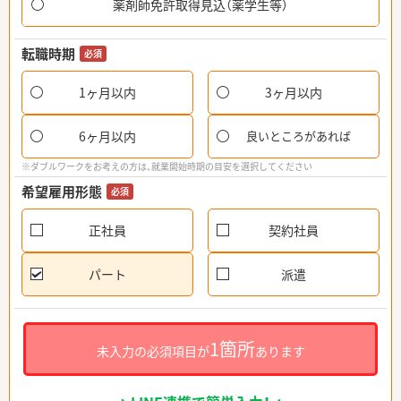
薬剤師免許取得見込（薬学生等）
転職時期
必須
1ヶ月以内
3ヶ月以内
6ヶ月以内
良いところがあれば
※ダブルワークをお考えの方は、就業開始時期の目安を選択してください
希望雇用形態
必須
正社員
契約社員
パート
派遣
1箇所
未入力の必須項目が
あります