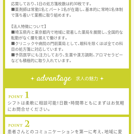
応需しており、1日の処方箋枚数は約30枚です。
■薬剤師は常勤1名とパート1名が在籍し、基本的に常時1名体制
で落ち着いて業務に取り組めます。
【法人特徴について】
■埼玉県内と東京都内で地域に密着した薬局を展開し、全国的な
転勤がなく腰を据えて働けます。
■クリニックや病院の門前薬局として、眼科を除くほぼ全ての科
目の処方箋に対応しています。
■予防医学にも注力しており、生薬や漢方調剤、アロマセラピー
なども積極的に取り入れています。
advantage
求人の魅力
シフトは柔軟に相談可能！日数・時間帯ともにまずはお気軽
にお問合せください。
患者さんとのコミュニケーションを第一に考え、地域に愛