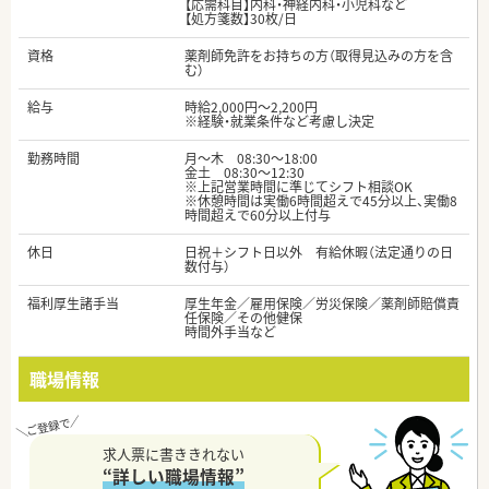
【応需科目】内科・神経内科・小児科など
【処方箋数】30枚/日
資格
薬剤師免許をお持ちの方（取得見込みの方を含
む）
給与
時給2,000円～2,200円
※経験・就業条件など考慮し決定
勤務時間
月～木 08:30～18:00
金土 08:30～12:30
※上記営業時間に準じてシフト相談OK
※休憩時間は実働6時間超えで45分以上、実働8
時間超えで60分以上付与
休日
日祝＋シフト日以外 有給休暇（法定通りの日
数付与）
福利厚生諸手当
厚生年金／雇用保険／労災保険／薬剤師賠償責
任保険／その他健保
時間外手当など
職場情報
求人票に書ききれない
“詳しい職場情報”