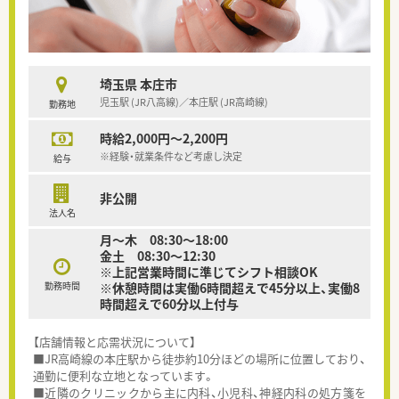
埼玉県 本庄市
児玉駅 (JR八高線)／本庄駅 (JR高崎線)
勤務地
時給2,000円～2,200円
※経験・就業条件など考慮し決定
給与
非公開
法人名
月～木 08:30～18:00
金土 08:30～12:30
※上記営業時間に準じてシフト相談OK
勤務時間
※休憩時間は実働6時間超えで45分以上、実働8
時間超えで60分以上付与
【店舗情報と応需状況について】
■JR高崎線の本庄駅から徒歩約10分ほどの場所に位置しており、
通勤に便利な立地となっています。
■近隣のクリニックから主に内科、小児科、神経内科の処方箋を