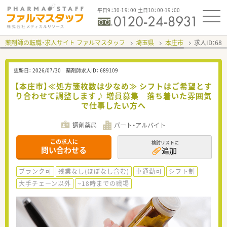
平日9：30-19：00 土日10：00-19：00
薬剤師の転職・求人サイト ファルマスタッフ
埼玉県
本庄市
求人ID：68
更新日：
2026/07/30
薬剤師求人ID：
689109
【本庄市】≪処方箋枚数は少なめ≫ シフトはご希望とす
り合わせて調整します♪ 増員募集 落ち着いた雰囲気
で仕事したい方へ
調剤薬局
パート・アルバイト
この求人に
検討リストに
問い合わせる
追加
ブランク可
残業なし(ほぼなし含む)
車通勤可
シフト制
大手チェーン以外
~18時までの職場