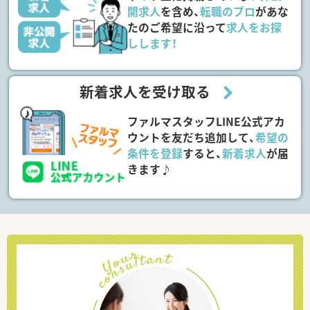
開求人
を含め、
転職のプロ
があな
たのご希望に沿って
求人をお探
しします！
新着求人を受け取る
ファルマスタッフLINE公式アカ
ウントを友だち追加して、
希望の
条件を登録
すると、
新着求人
が届
きます♪