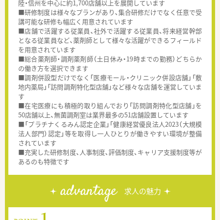
陸・信州を中心に約1,700店舗以上を展開しています
■研修制度は様々なプランがあり、集合研修だけでなく任意で受
講可能な研修も幅広く用意されています
■店舗で活躍する従業員、社外で活躍する従業員、将来経営幹部
となる従業員など、薬剤師として様々な活躍ができるフィールド
を用意されています
■総合薬剤師・調剤薬剤師（土日休み・19時までの勤務）どちらか
の働き方を選択できます
■調剤併設型だけでなく「医療モール・クリニック併設店舗」「敷
地内薬局」「訪問調剤特化型店舗」など様々な店舗を運営していま
す
■在宅医療にも積極的取り組んでおり「訪問調剤特化型店舗」を
50店舗以上、無菌調剤室は業界最多の51店舗設置しています
■「プラチナくるみん認定企業」「健康経営優良法人2023（大規模
法人部門）認定」等を取得し一人ひとりが働きやすい環境が整備
されています
■充実した研修制度、人事制度、評価制度、キャリア支援制度等が
あるのも特徴です
advantage
求人の魅力