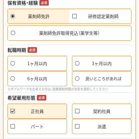
保有資格・経験
必須
薬剤師免許
研修認定薬剤師
薬剤師免許取得見込（薬学生等）
転職時期
必須
1ヶ月以内
3ヶ月以内
6ヶ月以内
良いところがあれば
※ダブルワークをお考えの方は、就業開始時期の目安を選択してください
希望雇用形態
必須
正社員
契約社員
パート
派遣