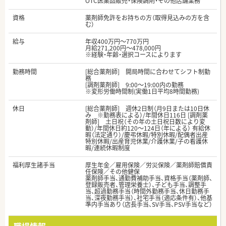
OTC医薬品販売・保険調剤・その他店舗業務
資格
薬剤師免許をお持ちの方（取得見込みの方を含
む）
給与
年収400万円～770万円
月給271,200円～478,000円
※経験・年齢・選択コースによります
勤務時間
[総合薬剤師] 開局時間に合わせてシフト制勤
務
[調剤薬剤師] 9:00～19:00内の勤務
※変形労働時間制(実働1日平均8時間勤務)
休日
[総合薬剤師] 週休2日制（月9日または10日休
み ※勤務表による）/年間休日116日 [調剤薬
剤師] 土日祝（その年の土日祝日数により変
動）/年間休日約120～124日（年による） 有給休
暇（法定通り）/慶弔休暇/特別休暇/配偶者出産
特別休暇/出産育児休業/介護休業/子の看護休
暇/連続休暇制度
福利厚生諸手当
厚生年金／雇用保険／労災保険／薬剤師賠償責
任保険／その他健保
薬剤師手当、通勤費補助手当、資格手当（薬剤師、
登録販売者、管理栄養士）、子ども手当、調整手
当、超過勤務手当（時間外勤務手当、休日勤務手
当、深夜勤務手当）、社宅手当（適応条件有）、他基
準内手当あり（店長手当、SV手当、PSV手当など）