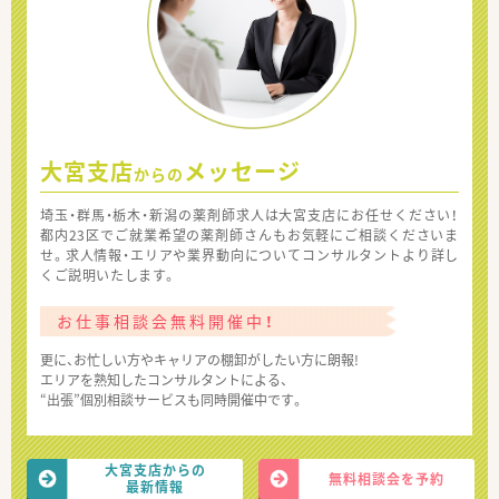
大宮支店
メッセージ
からの
埼玉・群馬・栃木・新潟の薬剤師求人は大宮支店にお任せください！
都内23区でご就業希望の薬剤師さんもお気軽にご相談くださいま
せ。求人情報・エリアや業界動向についてコンサルタントより詳し
くご説明いたします。
お仕事相談会無料開催中！
更に、お忙しい方やキャリアの棚卸がしたい方に朗報!
エリアを熟知したコンサルタントによる、
“出張”個別相談サービスも同時開催中です。
大宮支店からの
無料相談会を予約
最新情報