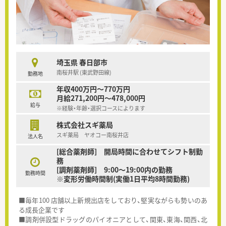
埼玉県 春日部市
南桜井駅 (東武野田線)
勤務地
年収400万円～770万円
月給271,200円～478,000円
給与
※経験・年齢・選択コースによります
株式会社スギ薬局
スギ薬局 ヤオコー南桜井店
法人名
[総合薬剤師] 開局時間に合わせてシフト制勤
務
[調剤薬剤師] 9:00～19:00内の勤務
勤務時間
※変形労働時間制(実働1日平均8時間勤務)
■毎年100 店舗以上新規出店をしており、堅実ながらも勢いのあ
る成長企業です
■調剤併設型ドラッグのパイオニアとして、関東、東海、関西、北