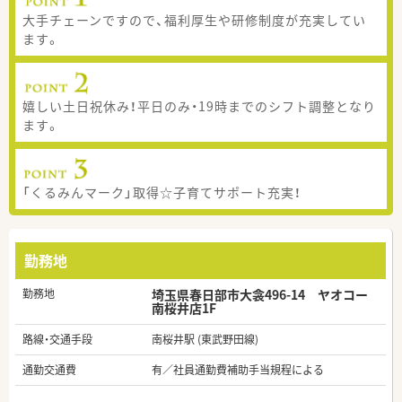
大手チェーンですので、福利厚生や研修制度が充実してい
ます。
嬉しい土日祝休み！平日のみ・19時までのシフト調整となり
ます。
「くるみんマーク」取得☆子育てサポート充実！
勤務地
勤務地
埼玉県春日部市大衾496-14 ヤオコー
南桜井店1F
路線・交通手段
南桜井駅 (東武野田線)
通勤交通費
有／社員通勤費補助手当規程による