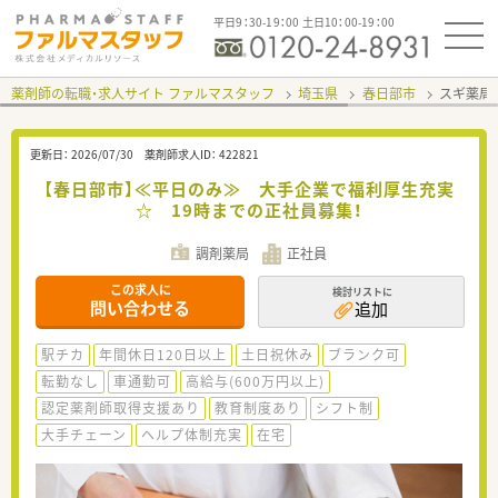
平日9：30-19：00 土日10：00-19：00
薬剤師の転職・求人サイト ファルマスタッフ
埼玉県
春日部市
スギ薬局
更新日：
2026/07/30
薬剤師求人ID：
422821
【春日部市】≪平日のみ≫ 大手企業で福利厚生充実
☆ 19時までの正社員募集！
調剤薬局
正社員
この求人に
検討リストに
問い合わせる
追加
駅チカ
年間休日120日以上
土日祝休み
ブランク可
転勤なし
車通勤可
高給与(600万円以上)
認定薬剤師取得支援あり
教育制度あり
シフト制
大手チェーン
ヘルプ体制充実
在宅