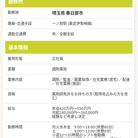
勤務地
勤務地
埼玉県 春日部市
路線・交通手段
一ノ割駅 (東武伊勢崎線)
通勤交通費
有／全額支給
基本情報
雇用形態
正社員
業種
調剤薬局
業務内容
調剤／監査／服薬指導／在宅業務（居宅）／配達
／在宅業務（施設）
資格
薬剤師免許をお持ちの方（取得見込みの方を含
む）
給与
年収420万円～550万円
月給280,000円～360,000円
経験など考慮し決定
勤務時間
月火水木金 9:00～18:00（休憩60分）
土 9:00～13:00（休憩0分）
※週32～35時間のシフト制勤務