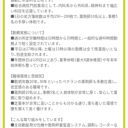
■総合病院門前薬局として、内科系から外科系、精神科まで幅広
い科目を応需しています。
■1日の処方箋枚数は平均150～200枚で、薬剤師10名以上、事務5
名の手厚い体制です。
【勤務実態について】
■週の所定労働時間は32時間から35時間と、一般的な週40時間勤
務より短く設定されています。
■平日は17時以降、土曜は13時以降の勤務は全て残業扱いとな
り、別途支給されます。
■年間休日は120日以上あり、夏季休暇（最大8連休推奨）や年末年
始休暇も整っています。
【職場環境と雰囲気】
■勤続年数20年、30年といったベテランの薬剤師も多数在籍し、
安定感のある職場です。
■薬剤師10名以上、事務5名と人員体制が非常に厚く、安心して業
務に取り組めます。
■定着率が非常に高いことからも分かる通り、落ち着いた環境で
腰を据えて長く働けます。
【こんな取り組みをしています】
■全自動錠剤分包機や散剤秤量監査システム、調剤レコーダーな