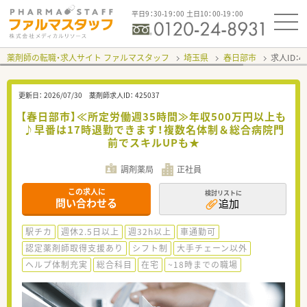
平日9：30-19：00 土日10：00-19：00
薬剤師の転職・求人サイト ファルマスタッフ
埼玉県
春日部市
求人ID：
更新日：
2026/07/30
薬剤師求人ID：
425037
【春日部市】≪所定労働週35時間≫年収500万円以上も
♪早番は17時退勤できます！複数名体制＆総合病院門
前でスキルUPも★
調剤薬局
正社員
この求人に
検討リストに
問い合わせる
追加
駅チカ
週休2.5日以上
週32h以上
車通勤可
認定薬剤師取得支援あり
シフト制
大手チェーン以外
ヘルプ体制充実
総合科目
在宅
~18時までの職場