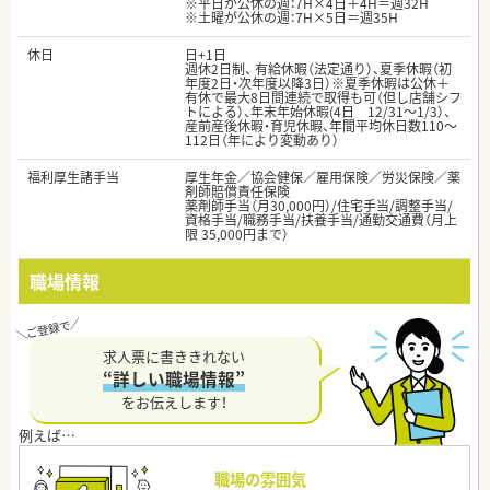
※平日が公休の週：7H×4日＋4H＝週32H
※土曜が公休の週：7H×5日＝週35H
休日
日+1日
週休2日制、 有給休暇（法定通り）、夏季休暇（初
年度2日・次年度以降3日）※夏季休暇は公休＋
有休で最大8日間連続で取得も可（但し店舗シフ
トによる）、年末年始休暇(4日 12/31～1/3）、
産前産後休暇・育児休暇、年間平均休日数110～
112日（年により変動あり）
福利厚生諸手当
厚生年金／協会健保／雇用保険／労災保険／薬
剤師賠償責任保険
薬剤師手当（月30,000円）/住宅手当/調整手当/
資格手当/職務手当/扶養手当/通勤交通費（月上
限 35,000円まで）
職場情報
求人票に書ききれない
“詳しい職場情報”
をお伝えします！
職場の雰囲気