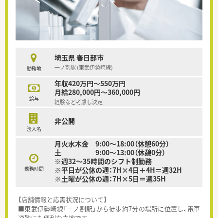
埼玉県 春日部市
一ノ割駅 (東武伊勢崎線)
勤務地
年収420万円～550万円
月給280,000円～360,000円
給与
経験など考慮し決定
非公開
法人名
月火水木金 9:00～18:00（休憩60分）
土 9:00～13:00（休憩0分）
※週32～35時間のシフト制勤務
勤務時間
※平日が公休の週：7H×4日＋4H＝週32H
※土曜が公休の週：7H×5日＝週35H
【店舗情報と応需状況について】
■東武伊勢崎線「一ノ割駅」から徒歩約7分の場所に位置し、電車
通勤にも便利な立地です。