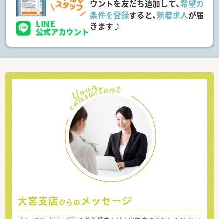
ウントを友だち追加して、
希望の
条件を登録
すると、
新着求人
が届
きます♪
大宮支店
メッセージ
からの