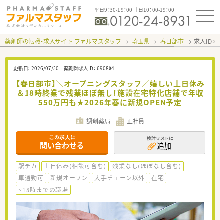
平日9：30-19：00 土日10：00-19：00
薬剤師の転職・求人サイト ファルマスタッフ
埼玉県
春日部市
求人ID：
更新日：
2026/07/30
薬剤師求人ID：
690804
【春日部市】＼オープニングスタッフ／嬉しい土日休み
＆18時終業で残業ほぼ無し！施設在宅特化店舗で年収
550万円も★2026年春に新規OPEN予定
調剤薬局
正社員
この求人に
検討リストに
問い合わせる
追加
駅チカ
土日休み(相談可含む)
残業なし(ほぼなし含む)
車通勤可
新規オープン
大手チェーン以外
在宅
~18時までの職場