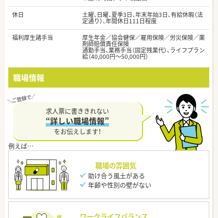
休日
土曜、日曜、夏季3日、年末年始3日、有給休暇（法
定通り）、年間休日111日程度
福利厚生諸手当
厚生年金／協会健保／雇用保険／労災保険／薬
剤師賠償責任保険
通勤手当、業務手当（固定残業代）、ライフプラン
給（40,000円～50,000円）
職場情報
求人票に書ききれない
“詳しい職場情報”
をお伝えします！
職場の雰囲気
助け合う風土がある
年齢や性別の壁がない
ワークライフバランス