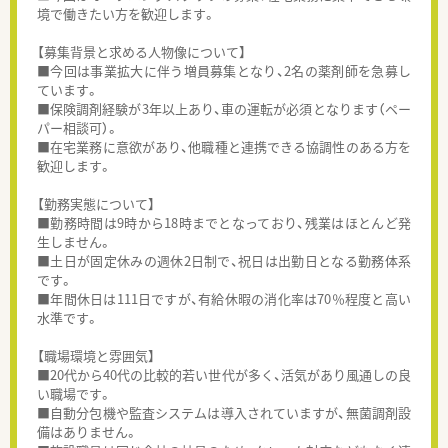
境で働きたい方を歓迎します。
【募集背景と求める人物像について】
■今回は事業拡大に伴う増員募集となり、2名の薬剤師を急募し
ています。
■保険調剤経験が3年以上あり、車の運転が必須となります（ペー
パー相談可）。
■在宅業務に意欲があり、他職種と連携できる協調性のある方を
歓迎します。
【勤務実態について】
■勤務時間は9時から18時までとなっており、残業はほとんど発
生しません。
■土日が固定休みの週休2日制で、祝日は出勤日となる勤務体系
です。
■年間休日は111日ですが、有給休暇の消化率は70％程度と高い
水準です。
【職場環境と雰囲気】
■20代から40代の比較的若い世代が多く、活気があり風通しの良
い職場です。
■自動分包機や監査システムは導入されていますが、無菌調剤設
備はありません。