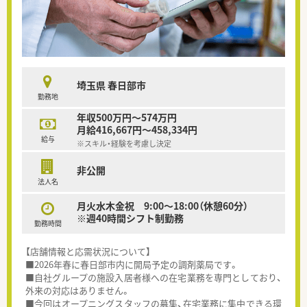
埼玉県 春日部市
勤務地
年収500万円～574万円
月給416,667円～458,334円
給与
※スキル・経験を考慮し決定
非公開
法人名
月火水木金祝 9:00～18:00（休憩60分）
※週40時間シフト制勤務
勤務時間
【店舗情報と応需状況について】
■2026年春に春日部市内に開局予定の調剤薬局です。
■自社グループの施設入居者様への在宅業務を専門としており、
外来の対応はありません。
■今回はオープニングスタッフの募集、在宅業務に集中できる環