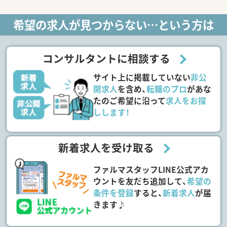
希望の求人が見つからない…という方は
コンサルタントに相談する
サイト上に掲載していない
非公
開求人
を含め、
転職のプロ
があな
たのご希望に沿って
求人をお探
しします！
新着求人を受け取る
ファルマスタッフLINE公式アカ
ウントを友だち追加して、
希望の
条件を登録
すると、
新着求人
が届
きます♪