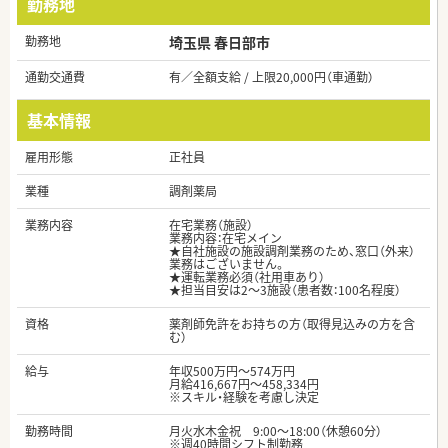
勤務地
勤務地
埼玉県 春日部市
通勤交通費
有／全額支給 / 上限20,000円（車通勤）
基本情報
雇用形態
正社員
業種
調剤薬局
業務内容
在宅業務（施設）
業務内容：在宅メイン
★自社施設の施設調剤業務のため、窓口（外来）
業務はございません。
★運転業務必須（社用車あり）
★担当目安は2～3施設（患者数：100名程度）
資格
薬剤師免許をお持ちの方（取得見込みの方を含
む）
給与
年収500万円～574万円
月給416,667円～458,334円
※スキル・経験を考慮し決定
勤務時間
月火水木金祝 9:00～18:00（休憩60分）
※週40時間シフト制勤務