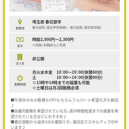
埼玉県 春日部市
春日部駅 (東武伊勢崎線)／春日部駅 (東武野田線)
勤務地
時給2,000円～2,300円
※経験・前職給など考慮
給与
非公開
法人名
月火水木金 10：00～19：00(休憩60分)
土 10：00～14：00(休憩00分)
※13時や14時までの就業も可能
勤務時間
※土曜日は月2回勤務必須
■午前中のみの勤務もOK！もちろんフルパート希望の方も歓迎
♪
■扶養内勤務を希望されている方、週20時間程度までの就業を希
望されている方などにおすすめ♪
■春日部駅から徒歩1分の薬局です。面対応でスキルアップが叶
います♪