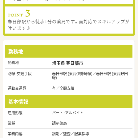
春日部駅から徒歩1分の薬局です。面対応でスキルアップが
叶います♪
勤務地
勤務地
埼玉県 春日部市
路線・交通手段
春日部駅 (東武伊勢崎線)／春日部駅 (東武野田
線)
通勤交通費
有／全額支給
基本情報
雇用形態
パート・アルバイト
業種
調剤薬局
業務内容
調剤／監査／服薬指導