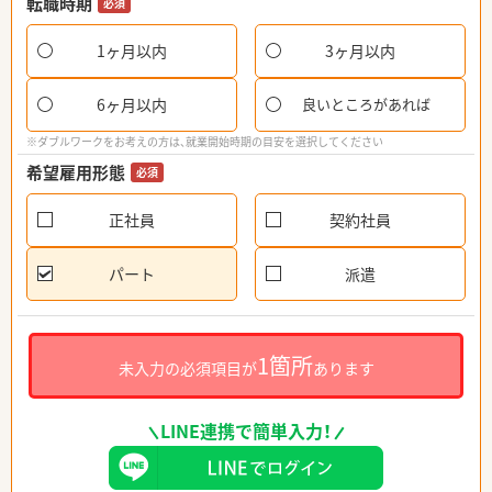
転職時期
必須
1ヶ月以内
3ヶ月以内
6ヶ月以内
良いところがあれば
※ダブルワークをお考えの方は、就業開始時期の目安を選択してください
希望雇用形態
必須
正社員
契約社員
パート
派遣
1箇所
未入力の必須項目が
あります
LINE連携で簡単入力！