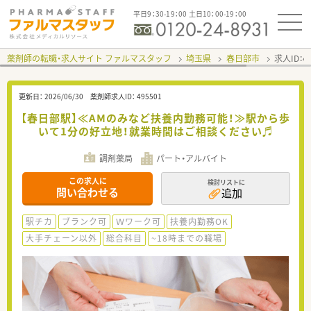
平日9：30-19：00 土日10：00-19：00
薬剤師の転職・求人サイト ファルマスタッフ
埼玉県
春日部市
求人ID：
更新日：
2026/06/30
薬剤師求人ID：
495501
【春日部駅】≪AMのみなど扶養内勤務可能！≫駅から歩
いて1分の好立地！就業時間はご相談ください♬
調剤薬局
パート・アルバイト
この求人に
検討リストに
問い合わせる
追加
駅チカ
ブランク可
Ｗワーク可
扶養内勤務OK
大手チェーン以外
総合科目
~18時までの職場