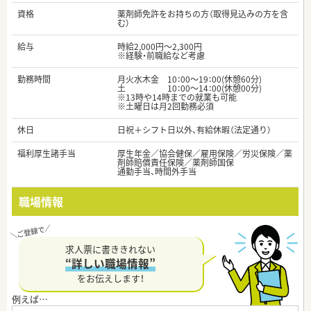
資格
薬剤師免許をお持ちの方（取得見込みの方を含
む）
給与
時給2,000円～2,300円
※経験・前職給など考慮
勤務時間
月火水木金 10：00～19：00(休憩60分)
土 10：00～14：00(休憩00分)
※13時や14時までの就業も可能
※土曜日は月2回勤務必須
休日
日祝＋シフト日以外、有給休暇（法定通り）
福利厚生諸手当
厚生年金／協会健保／雇用保険／労災保険／薬
剤師賠償責任保険／薬剤師国保
通勤手当、時間外手当
職場情報
求人票に書ききれない
“詳しい職場情報”
をお伝えします！