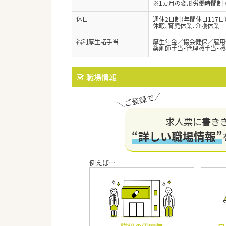
※1カ月の変形労働時間制 
休日
週休2日制（年間休日117
休暇、育児休業、介護休業
福利厚生諸手当
厚生年金／協会健保／雇用
薬剤師手当・管理職手当・職
職場情報
求人票に書き
“詳しい職場情報”