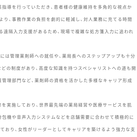
薬指導を行っていただき、患者様の健康維持を多角的な視点か
より、事務作業の負担を劇的に軽減し、対人業務に充てる時間
る遠隔入力支援があるため、現場で複雑な処方箋入力に追われ
後には管理薬剤師への就任や、薬局長へのステップアップも十分
補助などの制度があり、高度な知識を持つスペシャリストへの道も開
質管理部門など、薬剤師の資格を活かした多様なキャリア形成
修を実施しており、世界最先端の薬局経営や医療サービスを肌
分包機や音声入力システムなどを店舗需要に合わせて積極的に
しており、女性がリーダーとしてキャリアを築けるよう強力な支