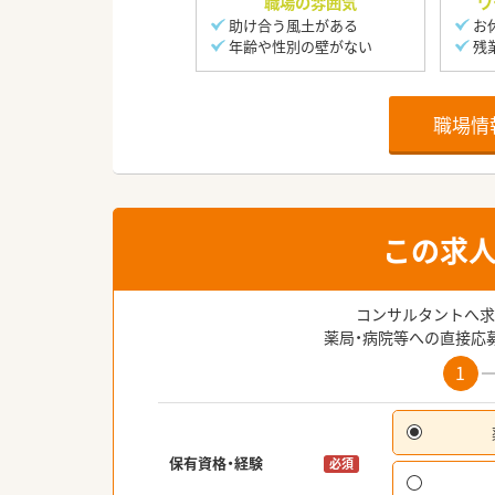
職場の雰囲気
ワ
助け合う風土がある
お
年齢や性別の壁がない
残
職場情
この求
コンサルタントへ求
薬局・病院等への直接応
1
保有資格・経験
必須