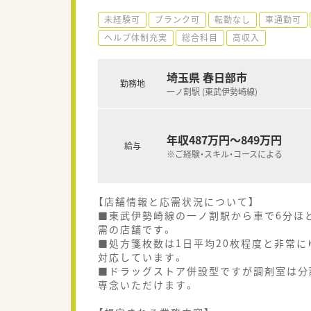
未経験可
ブランク可
転勤なし
車通勤可
ヘルプ体制充実
総合科目
高収入
埼玉県 春日部市
勤務地
一ノ割駅 (東武伊勢崎線)
年収487万円～849万円
給与
※ご経験・スキル・コースによる
【店舗情報と応需状況について】
■東武伊勢崎線の一ノ割駅から車で6分ほ
需の店舗です。
■処方箋枚数は1日平均20枚程度と非常
対応しています。
■ドラッグストア併設型ですが調剤室は分
専念いただけます。