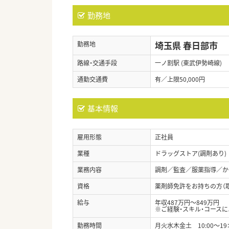
勤務地
埼玉県 春日部市
勤務地
路線・交通手段
一ノ割駅 (東武伊勢崎線)
通勤交通費
有／上限50,000円
基本情報
雇用形態
正社員
業種
ドラッグストア(調剤あり)
業務内容
調剤／監査／服薬指導／か
資格
薬剤師免許をお持ちの方（
給与
年収487万円～849万円
※ご経験・スキル・コースに
勤務時間
月火水木金土 10:00～19：