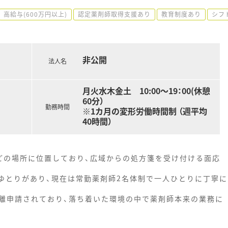
高給与(600万円以上)
認定薬剤師取得支援あり
教育制度あり
シフ
非公開
法人名
月火水木金土 10:00～19：00(休憩
60分）
勤務時間
※1カ月の変形労働時間制 （週平均
40時間）
どの場所に位置しており、広域からの処方箋を受け付ける面応
にゆとりがあり、現在は常勤薬剤師2名体制で一人ひとりに丁寧に
離申請されており、落ち着いた環境の中で薬剤師本来の業務に