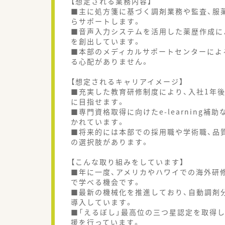
【想定される業務内容】
■主に処方箋に基づく調剤業務や監査、服
らサポートします。
■音声入力システムを活用した薬歴作成に
を創出しています。
■本部のメディカルサポートセンターによ
る心配がありません。
【想定されるキャリアイメージ】
■充実した教育研修制度により、入社1年
に目指せます。
■専門資格取得に向けたe-learning
かれています。
■将来的には本部での採用職や学術職、品
の選択肢があります。
【こんな取り組みをしています】
■年に一度、アメリカやハワイでの海外研
で学べる機会です。
■最新の機械化を推進しており、自動調剤
導入しています。
■「えるぼし」最高位の三つ星認定を取得
援を行っています。