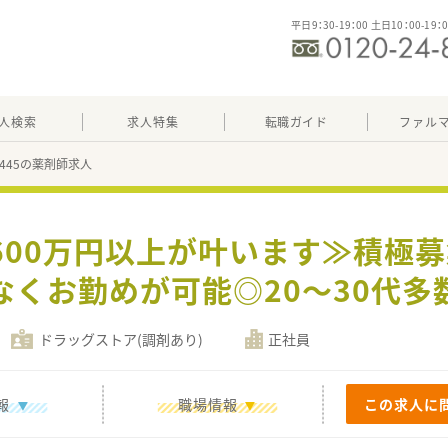
平日9：30-19：00 土日10：00-19：
人検索
求人特集
転職ガイド
ファル
05445の薬剤師求人
600万円以上が叶います≫積極募
なくお勤めが可能◎20～30代多
ドラッグストア(調剤あり)
正社員
報
職場情報
この求人に