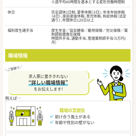
※週平均40時間を基本とする変形労働時間制
休日
完全週休2日制、夏季休暇（3日）、年末年始休暇
（4日）、産前産後休暇、育児休暇、有給休暇（法定
通り）、年間休日120日以上
福利厚生諸手当
厚生年金／協会健保／雇用保険／労災保険／薬
剤師賠償責任保険
時間外手当、通勤手当、管理薬剤師手当（5万円/
月）
職場情報
求人票に書ききれない
“詳しい職場情報”
をお伝えします！
職場の雰囲気
助け合う風土がある
年齢や性別の壁がない