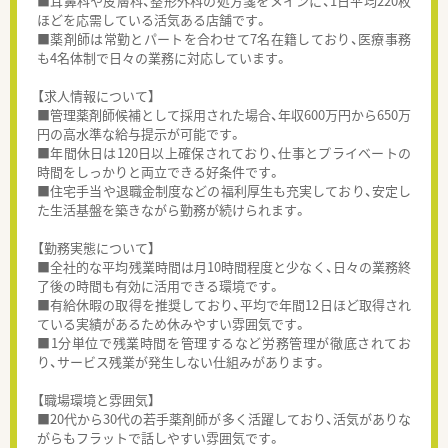
■耳鼻科や皮膚科、整形外科の処方箋をメインに、1日平均220枚
ほどを応需している活気ある店舗です。
■薬剤師は常勤とパートを合わせて7名在籍しており、医療事務
も4名体制で日々の業務に対応しています。
【求人情報について】
■管理薬剤師候補として採用された場合、年収600万円から650万
円の高水準な給与提示が可能です。
■年間休日は120日以上確保されており、仕事とプライベートの
時間をしっかりと両立できる好条件です。
■住宅手当や退職金制度などの福利厚生も充実しており、安定し
た生活基盤を築きながら勤務が続けられます。
【勤務実態について】
■全社的な平均残業時間は月10時間程度と少なく、日々の業務終
了後の時間も有効に活用できる環境です。
■有給休暇の取得を推奨しており、平均で年間12日ほど取得され
ている実績があるため休みやすい雰囲気です。
■1分単位で残業時間を管理するなど労務管理が徹底されてお
り、サービス残業が発生しない仕組みがあります。
【職場環境と雰囲気】
■20代から30代の若手薬剤師が多く活躍しており、活気がありな
がらもフラットで話しやすい雰囲気です。