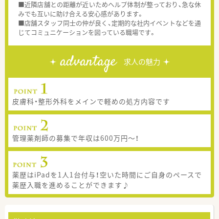
■近隣店舗との距離が近いためヘルプ体制が整っており、急な休
みでも互いに助け合える安心感があります。
■店舗スタッフ同士の仲が良く、定期的な社内イベントなどを通
じてコミュニケーションを図っている職場です。
advantage
求人の魅力
皮膚科・整形外科をメインで軽めの処方内容です
管理薬剤師の募集で年収は600万円～！
薬歴はiPadを1人1台付与！空いた時間にご自身のペースで
薬歴入職を進めることができます♪