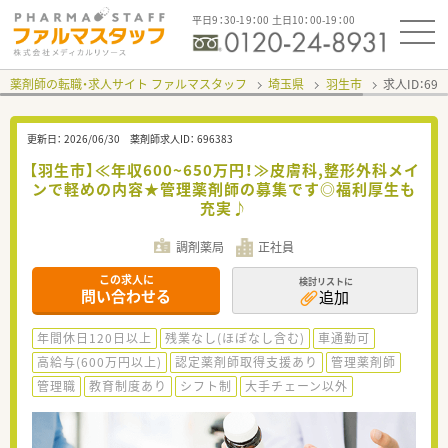
平日9：30-19：00 土日10：00-19：00
薬剤師の転職・求人サイト ファルマスタッフ
埼玉県
羽生市
求人ID：69
更新日：
2026/06/30
薬剤師求人ID：
696383
【羽生市】≪年収600~650万円！≫皮膚科,整形外科メイ
ンで軽めの内容★管理薬剤師の募集です◎福利厚生も
充実♪
調剤薬局
正社員
この求人に
検討リストに
問い合わせる
追加
年間休日120日以上
残業なし(ほぼなし含む)
車通勤可
高給与(600万円以上)
認定薬剤師取得支援あり
管理薬剤師
管理職
教育制度あり
シフト制
大手チェーン以外