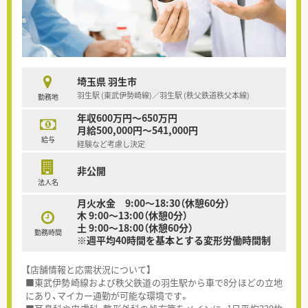
埼玉県 羽生市
羽生駅 (東武伊勢崎線)／羽生駅 (秩父鉄道秩父本線)
勤務地
年収600万円～650万円
月給500,000円～541,000円
給与
経験など考慮し決定
非公開
法人名
月火水金 9:00～18:30（休憩60分）
木 9:00～13:00（休憩0分）
土 9:00～18:00（休憩60分）
勤務時間
※週平均40時間を基本とする変形労働時間制
【店舗情報と応需状況について】
■東武伊勢崎線および秩父鉄道の羽生駅から車で8分ほどの立地
にあり、マイカー通勤が可能な環境です。