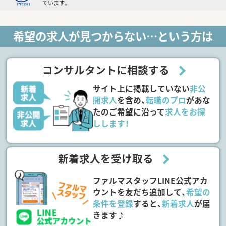
ています。
希望の求人が見つからない…という方は
コンサルタントに相談する
サイト上に掲載していない
非公
開求人
を含め、
転職のプロ
があな
たのご希望に沿って
求人をお探
しします！
新着求人を受け取る
ファルマスタッフLINE公式アカ
ウントを友だち追加して、
希望の
条件を登録
すると、
新着求人
が届
きます♪