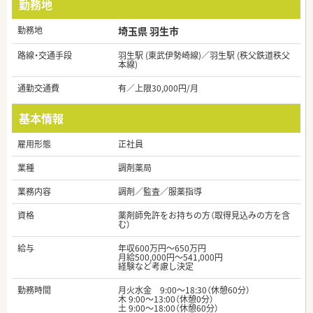
勤務地
勤務地
埼玉県 羽生市
路線・交通手段
羽生駅 (東武伊勢崎線)／羽生駅 (秩父鉄道秩父
本線)
通勤交通費
有／上限30,000円/月
基本情報
雇用形態
正社員
業種
調剤薬局
業務内容
調剤／監査／服薬指導
資格
薬剤師免許をお持ちの方（取得見込みの方を含
む）
給与
年収600万円～650万円
月給500,000円～541,000円
経験など考慮し決定
勤務時間
月火水金 9:00～18:30（休憩60分）
木 9:00～13:00（休憩0分）
土 9:00～18:00（休憩60分）