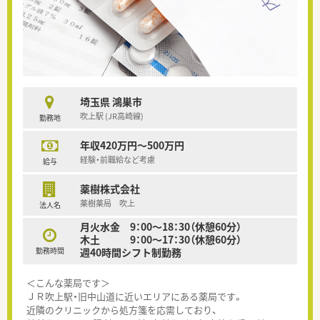
埼玉県 鴻巣市
吹上駅 (JR高崎線)
勤務地
年収420万円～500万円
経験・前職給など考慮
給与
薬樹株式会社
薬樹薬局 吹上
法人名
月火水金 9：00～18：30（休憩60分）
木土 9：00～17：30（休憩60分）
勤務時間
週40時間シフト制勤務
＜こんな薬局です＞
ＪＲ吹上駅・旧中山道に近いエリアにある薬局です。
近隣のクリニックから処方箋を応需しており、