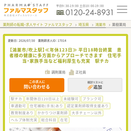
平日9：30-19：00 土日10：00-19：00
薬剤師の転職・求人サイト ファルマスタッフ
埼玉県
鴻巣市
薬樹薬局 
更新日：
2026/07/30
薬剤師求人ID：
17014
【鴻巣市/吹上駅】≪年休123日≫ 平日18時台終業 患
者様の健康に多方面からアプローチできます 住宅手
当・家族手当など福利厚生も充実 駅チカ
調剤薬局
正社員
この求人に
検討リストに
問い合わせる
追加
駅チカ
年間休日120日以上
未経験可
ブランク可
車通勤可
住宅補助(手当)あり
認定薬剤師取得支援あり
教育制度あり
かかりつけ薬剤師
大手チェーン以外
ヘルプ体制充実
総合科目
在宅