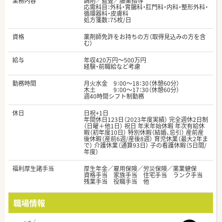
業務内容
調剤／監査／服薬指導
応需科目：外科・胃腸科・肛門科・内科・整形外科・
循環器科・皮膚科
処方箋数：75枚/日
資格
薬剤師免許をお持ちの方（取得見込みの方を含
む）
給与
年収420万円～500万円
経験・前職給など考慮
勤務時間
月火水金 9：00～18：30（休憩60分）
木土 9：00～17：30（休憩60分）
週40時間シフト制勤務
休日
日祝+1日
年間休日123日（2023年度実績） 完全週休2日制
（日曜＋他1日） 祝日 年末年始休暇 年次有給休
暇（初年度10日） 特別休暇（結婚、忌引） 産前産
後休暇（産前6週/産後8週） 育児休業（最大2年ま
で） 介護休業（通算93日） 子の看護休暇（5日間/
年度）
福利厚生諸手当
厚生年金／雇用保険／労災保険／薬業健保
資格手当 家族手当 住宅手当 ランク手当
残業手当 役職手当 他
職場情報