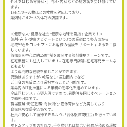
外科をはじめ胃腸科・肛門科・内科などの処方箋を受け付けてい
ます。
1日に70～80枚ほどの枚数を対応しており、
薬剤師さま2～3名体制の店舗です。
＜健康な人・健康な社会・健康な地球を目指す企業です＞
調剤・在宅・健康ナビゲートという3つの業態にて多方面から
地域密着をコンセプトにお客様の健康をサポートする事を目指
しています。
首都圏を中心に約150店舗を展開する調剤薬局チェーンです。
在宅業務にも注力しています。在宅専門店舗、在宅専門チームな
どもあり
より専門的な経験を積むことができます。
異動はありますが、転居なし・通勤圏内でなど
ご自身の希望により選択することが可能です。
薬局内のIT化推進による業務の効率化を進めています。
全店同じシステム導入済ですので、異動時も同じオペレーション
で勤務可能です。
職場復帰・時短勤務・有休消化・産休育休など充実しており
育児休暇復帰率99％です。
社員が安心して復帰できるよう、「育休復帰説明会」を行っていま
す。
ボトムアップ型の社風で、手を挙げれば幅広い経験が積める環境