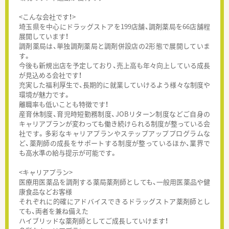
<こんな会社です！>
埼玉県を中心にドラッグストアを199店舗、調剤薬局を66店舗程
展開しています！
調剤薬局は、単独調剤薬局と調剤併設店の2形態で展開していま
す。
今後も新規出店を予定しており、売上高も年々向上している成長
が見込める会社です！
充実した福利厚生で、長期的に就業していけるよう様々な制度や
環境が魅力です。
離職率も低いことも特徴です！
産育休制度、育児時短勤務制度、JOBリターン制度などご自身の
キャリアプランが変わっても働き続けられる制度が整っている会
社です。多彩なキャリアプランやステップアッププログラムな
ど、薬剤師の成長をサポートする制度が整っているほか、業界で
も高水準の給与提示が可能です。
<キャリアプラン>
医療用医薬品を調剤する薬局薬剤師としても、一般用医薬品や健
康食品などお客様
それぞれに的確にアドバイスできるドラッグストア薬剤師とし
ても、両者を兼ね備えた
ハイブリッドな薬剤師としてご成長していけます！