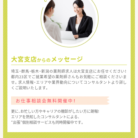
大宮支店
メッセージ
からの
埼玉・群馬・栃木・新潟の薬剤師求人は大宮支店にお任せください！
都内23区でご就業希望の薬剤師さんもお気軽にご相談くださいま
せ。求人情報・エリアや業界動向についてコンサルタントより詳し
くご説明いたします。
お仕事相談会無料開催中！
更に、お忙しい方やキャリアの棚卸がしたい方に朗報!
エリアを熟知したコンサルタントによる、
“出張”個別相談サービスも同時開催中です。