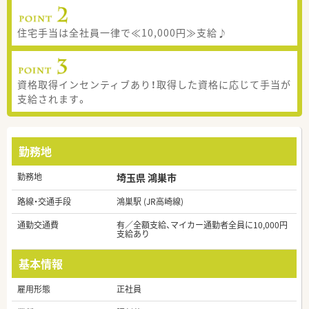
住宅手当は全社員一律で≪10,000円≫支給♪
資格取得インセンティブあり！取得した資格に応じて手当が
支給されます。
勤務地
勤務地
埼玉県 鴻巣市
路線・交通手段
鴻巣駅 (JR高崎線)
通勤交通費
有／全額支給、マイカー通勤者全員に10,000円
支給あり
基本情報
雇用形態
正社員