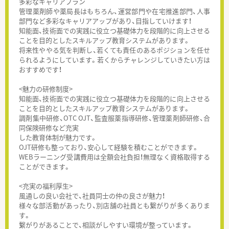
多彩なキャリアプラン
管理薬剤師や薬局長はもちろん、運営部門や在宅推進部門、人事
部門など多彩なキャリアアップがあり、目指していけます！
知能面、技術面での実践に役立つ基礎体力を段階的に向上させる
ことを目的としたスキルアップ教育システムがあります。
将来性ややる気を判断し、若くても責任のあるポジションを任せ
られるようにしています。若くからチャレンジしていきたい方は
おすすめです！
<魅力の研修制度>
知能面、技術面での実践に役立つ基礎体力を段階的に向上させる
ことを目的としたスキルアップ教育システムがあります。
調剤集中研修、OTC OJT、監査服薬指導研修、管理薬剤師研修、合
同保険研修など充実
した教育体制が魅力です。
OJT研修も整っており、安心して経験を積むことができます。
WEBラーニング受講費用は全額会社負担！無理なく資格取得する
ことができます。
<充実の福利厚生>
風通しの良い会社で、社員同士の仲の良さが魅力！
様々な部活動があったり、別店舗の社員とも繋がりが多くありま
す。
繋がりがあることで、相談がしやすい環境が整っています。