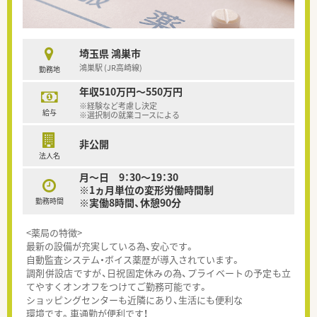
埼玉県 鴻巣市
鴻巣駅 (JR高崎線)
勤務地
年収510万円～550万円
※経験など考慮し決定
給与
※選択制の就業コースによる
非公開
法人名
月～日 9：30～19：30
※1ヵ月単位の変形労働時間制
勤務時間
※実働8時間、休憩90分
<薬局の特徴>
最新の設備が充実している為、安心です。
自動監査システム・ボイス薬歴が導入されています。
調剤併設店ですが、日祝固定休みの為、プライベートの予定も立
てやすくオンオフをつけてご勤務可能です。
ショッピングセンターも近隣にあり、生活にも便利な
環境です。車通勤が便利です！