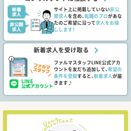
サイト上に掲載していない
非公
開求人
を含め、
転職のプロ
があな
たのご希望に沿って
求人をお探
しします！
新着求人を受け取る
ファルマスタッフLINE公式アカ
ウントを友だち追加して、
希望の
条件を登録
すると、
新着求人
が届
きます♪