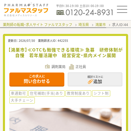
平日9：30-19：00 土日10：00-19：00
薬剤師の転職・求人サイト ファルマスタッフ
埼玉県
鴻巣市
求人ID：44
更新日：
2026/07/30
薬剤師求人ID：
442255
【鴻巣市】≪OTCも勉強できる環境≫ 急募 研修体制が
自慢 若年層活躍中 経営安定・県内メイン展開
調剤薬局
正社員
この求人に
検討リストに
問い合わせる
追加
車通勤可
住宅補助(手当)あり
教育制度あり
シフト制
大手チェーン