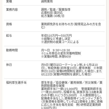
業種
調剤薬局
業務内容
調剤／監査／服薬指導
応需科目：面対応
処方箋数：30枚/日
資格
薬剤師免許をお持ちの方（取得見込みの方を含
む）
給与
年収510万円～550万円
※経験など考慮し決定
※選択制の就業コースによる
勤務時間
月～日 9：30～19：30
※1ヵ月単位の変形労働時間制
※実働8時間、休憩90分
休日
月9日（曜日はローテーション制、8・1月は10
日）、 有給休暇（初年度10日）、慶弔休暇 ※年間
休日116日（実働8時間制を選択した場合）、また
は122日（実働9時間制を選択した場合）
福利厚生諸手当
厚生年金／協会健保／雇用保険／労災保険／薬
剤師賠償責任保険
薬剤師手当（一律115,000円） 管理薬剤師手当
（一律20,000円）、役職手当、家族手当（18歳未満
のお子様1人につき5,000円 ※人数制限なし、
配偶者手当なし）、資格取得インセンティブあり
（対象資格を取得していれば2資格を上限に資格
に応じた手当を毎月支給 例）研修認定薬剤師
1,500円/月）