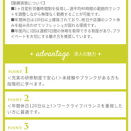
【勤務実態について】
■1ヶ月変形労働時間制を採用し、週平均40時間の範囲内でシフ
トを調整しながら無理なく勤務することが可能です。
■年間休日は120日以上確保されており、祝日や店舗のシフト休
みを組み合わせてリフレッシュが図れる環境です。
■年度内に1回は連続5日間の休暇を取得できる制度があり、プラ
イベートを大切にする働き方を推奨しています。
advantage
求人の魅力
＜充実の研修制度で安心！＞未経験やブランクがある方も
段階的に学べます。
＜年間休日120日以上！＞ワークライフバランスを重視した
い方に最適です。