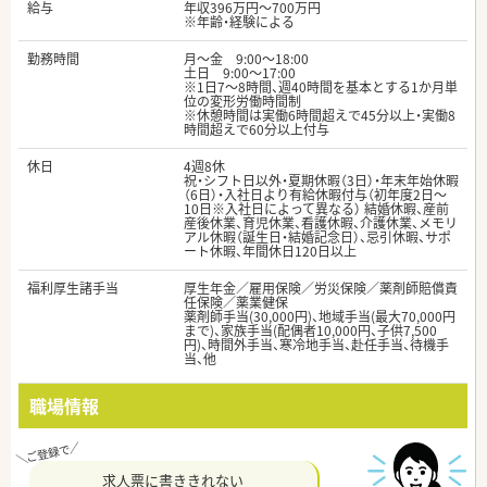
給与
年収396万円～700万円
※年齢・経験による
勤務時間
月〜金 9:00〜18:00
土日 9:00〜17:00
※1日7～8時間、週40時間を基本とする1か月単
位の変形労働時間制
※休憩時間は実働6時間超えで45分以上・実働8
時間超えで60分以上付与
休日
4週8休
祝・シフト日以外・夏期休暇（3日）・年末年始休暇
（6日）・入社日より有給休暇付与（初年度2日～
10日※入社日によって異なる） 結婚休暇、産前
産後休業、育児休業、看護休暇、介護休業、メモリ
アル休暇（誕生日・結婚記念日）、忌引休暇、サポ
ート休暇、年間休日120日以上
福利厚生諸手当
厚生年金／雇用保険／労災保険／薬剤師賠償責
任保険／薬業健保
薬剤師手当(30,000円)、地域手当(最大70,000円
まで)、家族手当(配偶者10,000円、子供7,500
円)、時間外手当、寒冷地手当、赴任手当、待機手
当、他
職場情報
求人票に書ききれない