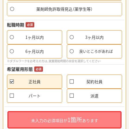
薬剤師免許取得見込（薬学生等）
転職時期
必須
1ヶ月以内
3ヶ月以内
6ヶ月以内
良いところがあれば
※ダブルワークをお考えの方は、就業開始時期の目安を選択してください
希望雇用形態
必須
正社員
契約社員
パート
派遣
1箇所
未入力の必須項目が
あります