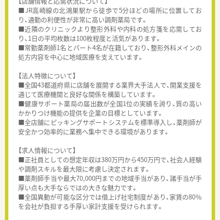
【店舗情報と応需状況について】
■JR高崎線の北鴻巣駅から徒歩で5分ほどの場所に位置してお
り、通勤の利便性が非常に高い調剤薬局です。
■近隣のクリニックより整形外科や内科の処方箋を応需してお
り、1日の平均枚数は100枚程度と活気があります。
■常勤薬剤師1名とパート4名が在籍しており、整形外科メインの
処方内容を中心に地域医療を支えています。
【法人特徴について】
■全国43都道府県に店舗を展開する業界大手法人で、開業支援を
通じて医療機関と良好な関係を構築しています。
■健康サポート薬局の届出数が全国1位の実績を誇り、質の高い
かかりつけ機能の提供を企業の目標としています。
■全店舗にピッキングサポートシステムを標準導入し、薬剤師が
安全かつ効率的に業務へ集中できる環境があります。
【求人情報について】
■正社員としての想定年収は380万円から450万円で、社会人経験
や調剤スキルを最大限に考慮し決定されます。
■薬剤師手当や最大70,000円までの地域手当があり、諸手当が手
厚い点も大手ならではの大きな魅力です。
■全国異動が可能な区分では借上げ社宅制度があり、家賃の80％
を会社が負担する手厚い家計支援を受けられます。