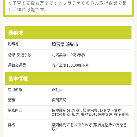
＜子育て支援も万全です＞プラチナくるみん取得企業で長
く活躍が可能です。
勤務地
勤務地
埼玉県 鴻巣市
路線・交通手段
北鴻巣駅 (JR高崎線)
通勤交通費
有／上限150,000円/月
基本情報
雇用形態
正社員
業種
調剤薬局
業務内容
保険調剤（処方箋）、服薬指導、レセプト業務、
OTCの相談・販売、薬歴管理、在庫管理、在宅業務
資格
薬剤師免許をお持ちの方（取得見込みの方を含
む）