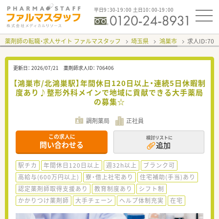
平日9：30-19：00 土日10：00-19：00
薬剤師の転職・求人サイト ファルマスタッフ
埼玉県
鴻巣市
求人ID：70
更新日：
2026/07/21
薬剤師求人ID：
706406
【鴻巣市/北鴻巣駅】年間休日120日以上・連続5日休暇制
度あり♪整形外科メインで地域に貢献できる大手薬局
の募集☆
調剤薬局
正社員
この求人に
検討リストに
問い合わせる
追加
駅チカ
年間休日120日以上
週32h以上
ブランク可
高給与(600万円以上)
寮・借上社宅あり
住宅補助(手当)あり
認定薬剤師取得支援あり
教育制度あり
シフト制
かかりつけ薬剤師
大手チェーン
ヘルプ体制充実
在宅