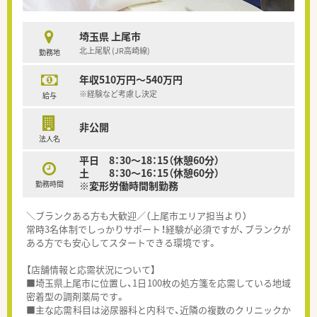
埼玉県 上尾市
北上尾駅 (JR高崎線)
勤務地
年収510万円～540万円
※経験など考慮し決定
給与
非公開
法人名
平日 8：30～18：15（休憩60分）
土 8：30～16：15（休憩60分）
勤務時間
※変形労働時間制勤務
＼ブランクある方も大歓迎／（上尾市エリア担当より）
常時3名体制でしっかりサポート！経験が必須ですが、ブランクが
ある方でも安心してスタートできる環境です。
【店舗情報と応需状況について】
■埼玉県上尾市に位置し、1日100枚の処方箋を応需している地域
密着型の調剤薬局です。
■主な応需科目は泌尿器科と内科で、近隣の複数のクリニックか