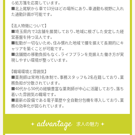
ら処方箋を応需しています。
■北上尾駅から車で13分ほどの場所にあり、車通勤も視野に入れ
た通勤計画が可能です。
【法人特徴について】
■埼玉県内で2店舗を展開しており、地域に根ざした安定した経
営基盤を持つ法人です。
■転勤が一切ないため、住み慣れた地域で腰を据えて長期的にキ
ャリアを築くことが可能です。
■店舗間の移動負担もなく、ライフプランを見据えた働き方が実
現しやすい環境が整っています。
【職場環境と雰囲気】
■薬剤師は常時3名体制で、事務スタッフも2名在籍しており、業
務負担が分散されています。
■40代から50代の経験豊富な薬剤師が中心に活躍しており、落ち
着いた雰囲気の職場です。
■最新の設備である電子薬歴や全自動分包機を導入しており、業
務の効率化が図られています。
advantage
求人の魅力