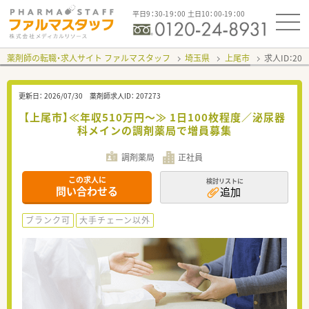
平日9：30-19：00 土日10：00-19：00
薬剤師の転職・求人サイト ファルマスタッフ
埼玉県
上尾市
求人ID：20
更新日：
2026/07/30
薬剤師求人ID：
207273
【上尾市】≪年収510万円～≫ 1日100枚程度／泌尿器
科メインの調剤薬局で増員募集
調剤薬局
正社員
この求人に
検討リストに
問い合わせる
追加
ブランク可
大手チェーン以外