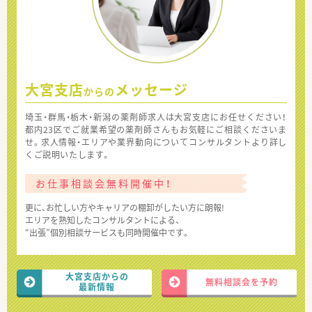
大宮支店
メッセージ
からの
埼玉・群馬・栃木・新潟の薬剤師求人は大宮支店にお任せください！
都内23区でご就業希望の薬剤師さんもお気軽にご相談くださいま
せ。求人情報・エリアや業界動向についてコンサルタントより詳し
くご説明いたします。
お仕事相談会無料開催中！
更に、お忙しい方やキャリアの棚卸がしたい方に朗報!
エリアを熟知したコンサルタントによる、
“出張”個別相談サービスも同時開催中です。
大宮支店からの
無料相談会を予約
最新情報