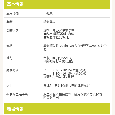
基本情報
雇用形態
正社員
業種
調剤薬局
業務内容
調剤／監査／服薬指導
■科目：泌尿器科・内科
■枚数：約100枚/日
資格
薬剤師免許をお持ちの方（取得見込みの方を含
む）
給与
年収510万円～540万円
※経験など考慮し決定
勤務時間
平日 8：30～18：15（休憩60分）
土 8：30～16：15（休憩60分）
※変形労働時間制勤務
休日
週休2日制（日祝他）、有給休暇など
福利厚生諸手当
厚生年金／協会健保／雇用保険／労災保険
時間外手当
職場情報