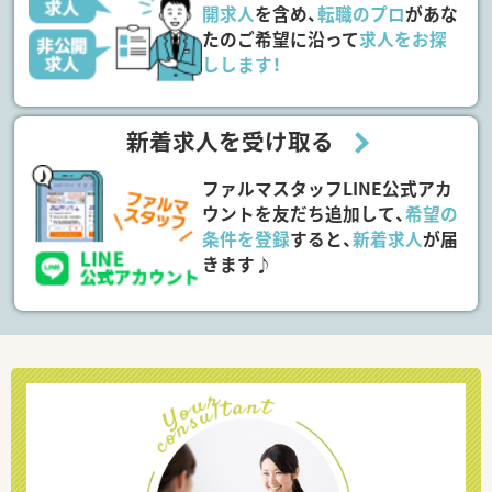
開求人
を含め、
転職のプロ
があな
たのご希望に沿って
求人をお探
しします！
新着求人を受け取る
ファルマスタッフLINE公式アカ
ウントを友だち追加して、
希望の
条件を登録
すると、
新着求人
が届
きます♪