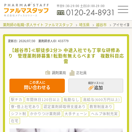
平日9：30-19：00 土日10：00-19：00
薬剤師の転職・求人サイト ファルマスタッフ
埼玉県
越谷市
アイセイ薬
更新日：
2026/07/30
薬剤師求人ID：
433779
【越谷市】≪駅徒歩2分≫ 中途入社でも丁寧な研修あ
り 管理薬剤師募集！転勤有無えらべます 複数科目応
需
調剤薬局
正社員
この求人に
検討リストに
問い合わせる
追加
駅チカ
年間休日120日以上
転勤なし
高給与(600万円以上)
寮・借上社宅あり
認定薬剤師取得支援あり
教育制度あり
シフト制
かかりつけ薬剤師
大手チェーン
ヘルプ体制充実
在宅