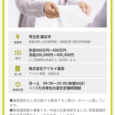
埼玉県 越谷市
南越谷駅 (JR武蔵野線)／新越谷駅 (東武伊勢崎線)
勤務地
年収400万円～600万円
月給250,000円～450,000円
給与
※ご経験等を考慮の上、決定致します。
株式会社アイセイ薬局
アイセイ薬局 新越谷店
法人名
月～土 09：00～19：00（休憩60分）
※※1カ月単位の変形労働時間制
勤務時間
■通勤便利な人気の駅チカ薬局です♪駅ロータリーに面してい
ます。
■管理薬剤師の募集です。中途入社者研修をはじめ、管理業務研
修や店長研修などしっかりサポートします！