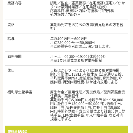
業務内容
調剤／監査／服薬指導／在宅業務（居宅）／かか
りつけ薬剤師業務／在宅業務（施設）
応需科目：皮膚科・内科・胃腸科・肛門外科
処方箋数：170枚/日
資格
薬剤師免許をお持ちの方（取得見込みの方を含
む）
給与
年収400万円～600万円
月給250,000円～450,000円
※ご経験等を考慮の上、決定致します。
勤務時間
月～土 09：00～19：00（休憩60分）
※※1カ月単位の変形労働時間制
休日
日祝ほかシフトによる（月単位変形労働時間
制）、年間休日123日、有給休暇 （法定通り支給、
平均取得率90％）、産前産後休暇、育児休暇、介
護休暇、特別休暇制度、ほか社内規定による
福利厚生諸手当
厚生年金／雇用保険／労災保険／薬剤師賠償責
任保険／薬業健保
薬剤師手当（35,000円）、地域手当（0～150,000
円）、赴任手当（30,000～50,000円）、通勤手当、
職位手当、管理薬剤師手当、店長手当（35,000
円）、時間外勤務手当（1分単位より計算）、休日勤
務手当、日祝出勤手当、年末年始手当、など社内
規定に準ずる
職場情報