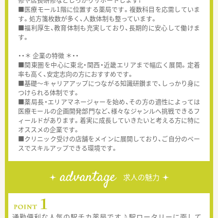
■医療モール1階に位置する薬局です。複数科目を応需していま
す。処方箋枚数が多く、人数体制も整っています。
■福利厚生、教育体制も充実しており、長期的に安心して働けま
す。
・・＊ 企業の特徴 ＊・・
■関東圏を中心に東北・関西・近畿エリアまで幅広く展開。定着
率も高く、安定志向の方におすすめです。
■基礎～キャリアアップにつながる知識研鑚まで、しっかり身に
つけられる体制です。
■薬局長・エリアマネージャーを始め、その方の適性によっては
医療モールの企画開発部門など、様々なジャンルへ挑戦できるフ
ィールドがあります。着実に成長していきたいと考える方に特に
オススメの企業です。
■クリニック受けの店舗をメインに展開しており、ご自分のペー
スでスキルアップできる環境です。
advantage
求人の魅力
通勤便利な人気の駅チカ薬局です♪駅ロータリーに面して