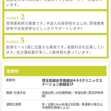
います。
管理薬剤師の募集です。中途入社者研修をはじめ、管理業務
研修や店長研修などしっかりサポートします！
医療モール1階に位置する薬局です。複数科目を応需してい
ます。処方箋枚数が多く、人数体制も整っています。
勤務地
勤務地
埼玉県越谷市南越谷4-9-5クリニックス
テーション新越谷1F
路線・交通手段
南越谷駅 (JR武蔵野線)／新越谷駅 (東武伊勢崎
線)
通勤交通費
有／全額（2km未満は支給無。車通勤の場合は、
市場燃料価格による）