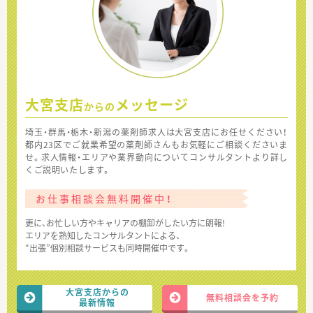
大宮支店
メッセージ
からの
埼玉・群馬・栃木・新潟の薬剤師求人は大宮支店にお任せください！
都内23区でご就業希望の薬剤師さんもお気軽にご相談くださいま
せ。求人情報・エリアや業界動向についてコンサルタントより詳し
くご説明いたします。
お仕事相談会無料開催中！
更に、お忙しい方やキャリアの棚卸がしたい方に朗報!
エリアを熟知したコンサルタントによる、
“出張”個別相談サービスも同時開催中です。
大宮支店からの
無料相談会を予約
最新情報