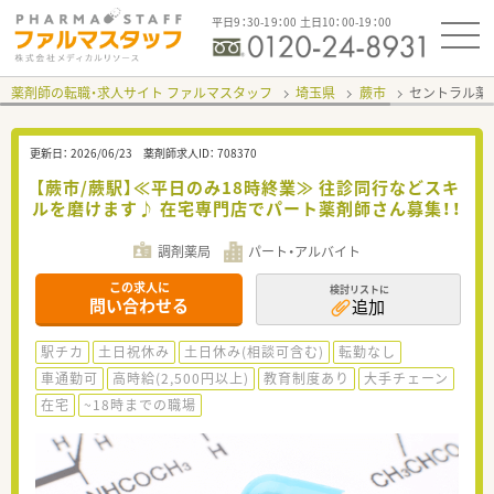
平日9：30-19：00 土日10：00-19：00
薬剤師の転職・求人サイト ファルマスタッフ
埼玉県
蕨市
セントラル薬
更新日：
2026/06/23
薬剤師求人ID：
708370
【蕨市/蕨駅】≪平日のみ18時終業≫ 往診同行などスキ
ルを磨けます♪ 在宅専門店でパート薬剤師さん募集！！
調剤薬局
パート・アルバイト
この求人に
検討リストに
問い合わせる
追加
駅チカ
土日祝休み
土日休み(相談可含む)
転勤なし
車通勤可
高時給(2,500円以上)
教育制度あり
大手チェーン
在宅
~18時までの職場