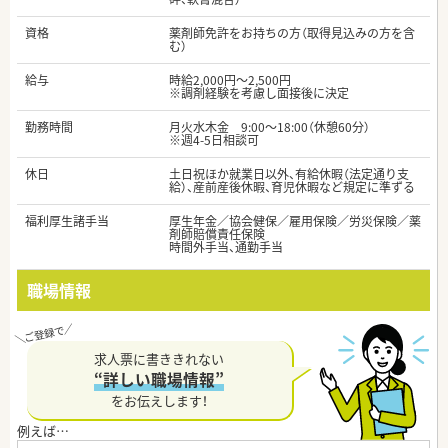
資格
薬剤師免許をお持ちの方（取得見込みの方を含
む）
給与
時給2,000円～2,500円
※調剤経験を考慮し面接後に決定
勤務時間
月火水木金 9:00～18:00（休憩60分）
※週4-5日相談可
休日
土日祝ほか就業日以外、有給休暇（法定通り支
給）、産前産後休暇、育児休暇など規定に準ずる
福利厚生諸手当
厚生年金／協会健保／雇用保険／労災保険／薬
剤師賠償責任保険
時間外手当、通勤手当
職場情報
求人票に書ききれない
“詳しい職場情報”
をお伝えします！