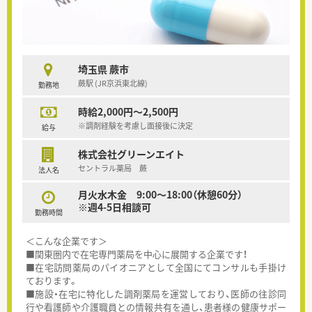
埼玉県 蕨市
蕨駅 (JR京浜東北線)
勤務地
時給2,000円～2,500円
※調剤経験を考慮し面接後に決定
給与
株式会社グリーンエイト
セントラル薬局 蕨
法人名
月火水木金 9:00～18:00（休憩60分）
※週4-5日相談可
勤務時間
＜こんな企業です＞
■関東圏内で在宅専門薬局を中心に展開する企業です！
■在宅訪問薬局のパイオニアとして全国にてコンサルも手掛け
ております。
■施設・在宅に特化した調剤薬局を運営しており、医師の往診同
行や看護師や介護職員との情報共有を通し、患者様の健康サポー