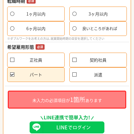
転職時期
必須
1ヶ月以内
3ヶ月以内
6ヶ月以内
良いところがあれば
※ダブルワークをお考えの方は、就業開始時期の目安を選択してください
希望雇用形態
必須
正社員
契約社員
パート
派遣
1箇所
未入力の必須項目が
あります
LINE連携で簡単入力！