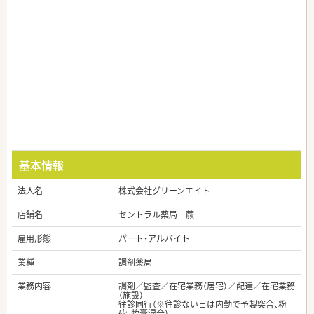
基本情報
法人名
株式会社グリーンエイト
店舗名
セントラル薬局 蕨
雇用形態
パート・アルバイト
業種
調剤薬局
業務内容
調剤／監査／在宅業務（居宅）／配達／在宅業務
（施設）
往診同行（※往診ない日は内勤で予製突合、粉
砕、軟膏混合）