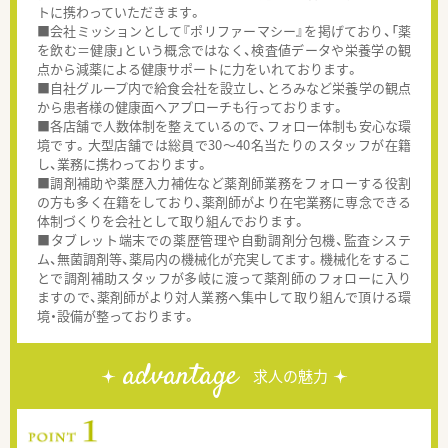
トに携わっていただきます。
■会社ミッションとして『ポリファーマシー』を掲げており、「薬
を飲む＝健康」という概念ではなく、検査値データや栄養学の観
点から減薬による健康サポートに力をいれております。
■自社グループ内で給食会社を設立し、とろみなど栄養学の観点
から患者様の健康面へアプローチも行っております。
■各店舗で人数体制を整えているので、フォロー体制も安心な環
境です。大型店舗では総員で30～40名当たりのスタッフが在籍
し、業務に携わっております。
■調剤補助や薬歴入力補佐など薬剤師業務をフォローする役割
の方も多く在籍をしており、薬剤師がより在宅業務に専念できる
体制づくりを会社として取り組んでおります。
■タブレット端末での薬歴管理や自動調剤分包機、監査システ
ム、無菌調剤等、薬局内の機械化が充実してます。機械化をするこ
とで調剤補助スタッフが多岐に渡って薬剤師のフォローに入り
ますので、薬剤師がより対人業務へ集中して取り組んで頂ける環
境・設備が整っております。
advantage
求人の魅力