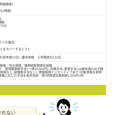
調剤経験者）
日1時間）
5
間制
75分
フトの場合）
トをカバーするシフト
暇（初年度10日）、慶弔休暇 ※年間休日122日
保険／労災保険／薬剤師賠償責任保険
0円） 管理薬剤師手当（一律20,000円）、役職手当、家族手当（18歳未満のお子様
人数制限なし、配偶者手当なし）、資格取得インセンティブあり（対象資格を取得
格に応じた手当を毎月支給 例）研修認定薬剤師1,500円/月）
きれない