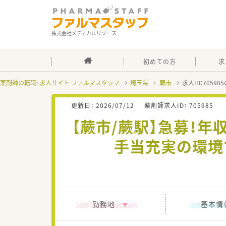
株式会社メディカルリソース
初めての方
求
薬剤師の転職・求人サイト ファルマスタッフ
埼玉県
蕨市
求人ID：7059
更新日：
2026/07/12
薬剤師求人ID：
705985
【蕨市/蕨駅】急募！年
手当充実の環境
勤務地
基本情