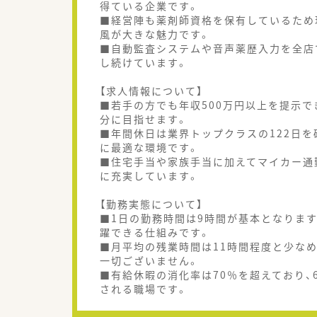
得ている企業です。
■経営陣も薬剤師資格を保有しているため
風が大きな魅力です。
■自動監査システムや音声薬歴入力を全店
し続けています。
【求人情報について】
■若手の方でも年収500万円以上を提示で
分に目指せます。
■年間休日は業界トップクラスの122日
に最適な環境です。
■住宅手当や家族手当に加えてマイカー通
に充実しています。
【勤務実態について】
■1日の勤務時間は9時間が基本となりま
躍できる仕組みです。
■月平均の残業時間は11時間程度と少な
一切ございません。
■有給休暇の消化率は70％を超えており
される職場です。