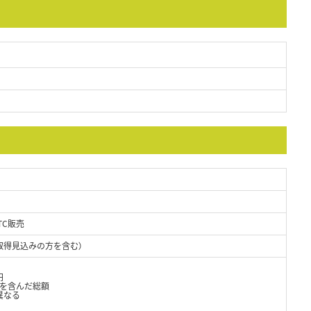
TC販売
取得見込みの方を含む）
円
当を含んだ総額
異なる