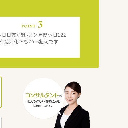
休日日数が魅力！＞年間休日122
！有給消化率も70％超えです