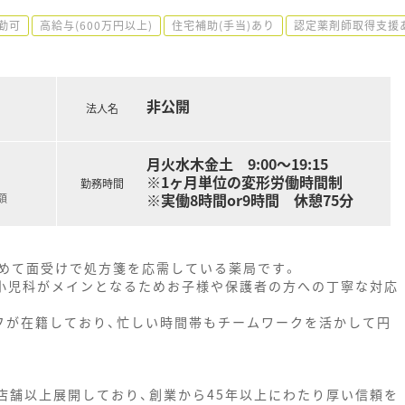
勤可
高給与(600万円以上)
住宅補助(手当)あり
認定薬剤師取得支援
非公開
法人名
月火水木金土 9:00～19:15
※1ヶ月単位の変形労働時間制
勤務時間
※実働8時間or9時間 休憩75分
額
めて面受けで処方箋を応需している薬局です。
、小児科がメインとなるためお子様や保護者の方への丁寧な対応
フが在籍しており、忙しい時間帯もチームワークを活かして円
店舗以上展開しており、創業から45年以上にわたり厚い信頼を