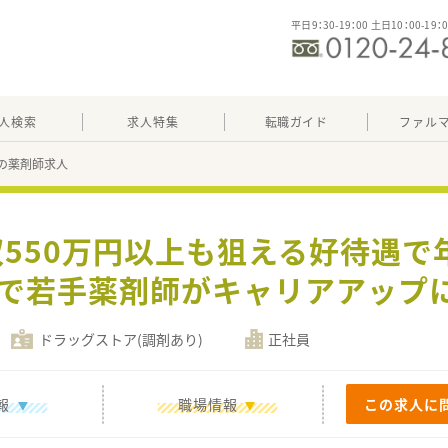
平日9：30-19：00 土日10：00-19：
人検索
求人特集
転職ガイド
ファル
85の薬剤師求人
収550万円以上も狙える好待遇で
で若手薬剤師がキャリアアップ
ドラッグストア(調剤あり)
正社員
報
職場情報
この求人に