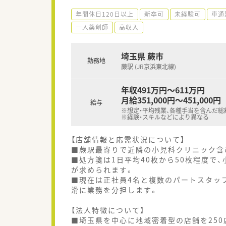
年間休日120日以上
新卒可
未経験可
車通
一人薬剤師
高収入
埼玉県 蕨市
勤務地
蕨駅 (JR京浜東北線)
年収491万円～611万円
月給351,000円～451,000円
給与
※想定・平均残業、各種手当を含んだ総
※経験・スキルなどにより異なる
【店舗情報と応需状況について】
■蕨駅最寄りで近隣の小児科クリニック含
■処方箋は1日平均40枚から50枚程度で
が求められます。
■現在は正社員4名と複数のパートスタッ
滑に業務を分担します。
【法人特徴について】
■埼玉県を中心に地域密着型の店舗を250