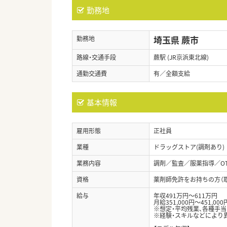
勤務地
埼玉県 蕨市
勤務地
路線・交通手段
蕨駅 (JR京浜東北線)
通勤交通費
有／全額支給
基本情報
雇用形態
正社員
業種
ドラッグストア(調剤あり)
業務内容
調剤／監査／服薬指導／O
資格
薬剤師免許をお持ちの方（
給与
年収491万円～611万円
月給351,000円～451,000
※想定・平均残業、各種手
※経験・スキルなどにより