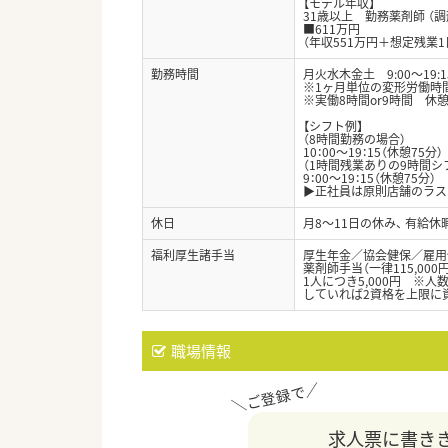
【モデル年収】
31歳以上 勤務薬剤師 （
■611万円
（年収551万円＋想定残業1
勤務時間
月火水木金土 9:00～19:1
※1ヶ月単位の変形労働時
※実働8時間or9時間 休憩
【シフト例】
（8時間勤務の場合）
10：00～19：15（休憩75分）
（1時間残業ありの9時間シ
9：00～19：15（休憩75分）
▶正社員は原則店舗のラス
休日
月8～11日の休み、 有給休
福利厚生諸手当
厚生年金／協会健保／雇用
薬剤師手当（一律115,00
1人につき5,000円 ※
していれば2資格を上限に資
職場情報
求人票に書き