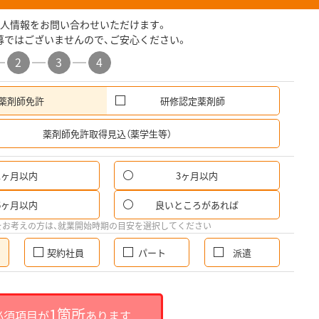
人情報をお問い合わせいただけます。
募ではございませんので、ご安心ください。
2
3
4
薬剤師免許
研修認定薬剤師
希
薬剤師免許取得見込（薬学生等）
1ヶ月以内
3ヶ月以内
6ヶ月以内
良いところがあれば
をお考えの方は、就業開始時期の目安を選択してください
契約社員
パート
派遣
1箇所
必須項目が
あります