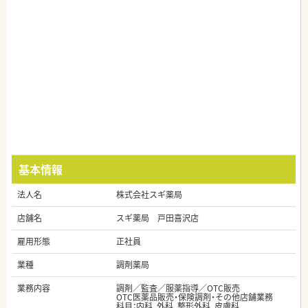
基本情報
法人名
株式会社スギ薬局
店舗名
スギ薬局 戸田喜沢店
雇用形態
正社員
業種
調剤薬局
業務内容
調剤／監査／服薬指導／OTC販売
OTC医薬品販売・保険調剤・その他店舗業務
科目：内科, 外科, 整形外科, 皮膚科