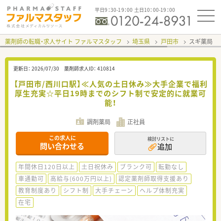
平日9：30-19：00 土日10：00-19：00
薬剤師の転職・求人サイト ファルマスタッフ
埼玉県
戸田市
スギ薬局 
更新日：
2026/07/30
薬剤師求人ID：
410814
【戸田市/西川口駅】≪人気の土日休み≫大手企業で福利
厚生充実☆平日19時までのシフト制で安定的に就業可
能！
調剤薬局
正社員
この求人に
検討リストに
問い合わせる
追加
年間休日120日以上
土日祝休み
ブランク可
転勤なし
車通勤可
高給与(600万円以上)
認定薬剤師取得支援あり
教育制度あり
シフト制
大手チェーン
ヘルプ体制充実
在宅