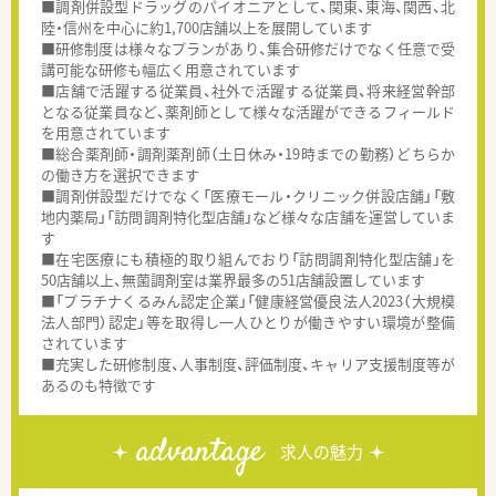
■調剤併設型ドラッグのパイオニアとして、関東、東海、関西、北
陸・信州を中心に約1,700店舗以上を展開しています
■研修制度は様々なプランがあり、集合研修だけでなく任意で受
講可能な研修も幅広く用意されています
■店舗で活躍する従業員、社外で活躍する従業員、将来経営幹部
となる従業員など、薬剤師として様々な活躍ができるフィールド
を用意されています
■総合薬剤師・調剤薬剤師（土日休み・19時までの勤務）どちらか
の働き方を選択できます
■調剤併設型だけでなく「医療モール・クリニック併設店舗」「敷
地内薬局」「訪問調剤特化型店舗」など様々な店舗を運営していま
す
■在宅医療にも積極的取り組んでおり「訪問調剤特化型店舗」を
50店舗以上、無菌調剤室は業界最多の51店舗設置しています
■「プラチナくるみん認定企業」「健康経営優良法人2023（大規模
法人部門）認定」等を取得し一人ひとりが働きやすい環境が整備
されています
■充実した研修制度、人事制度、評価制度、キャリア支援制度等が
あるのも特徴です
advantage
求人の魅力