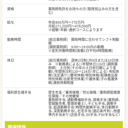
資格
薬剤師免許をお持ちの方（取得見込みの方を含
む）
給与
年収400万円～770万円
月給271,200円～478,000円
※経験・年齢・選択コースによります
勤務時間
[総合薬剤師] 開局時間に合わせてシフト制勤
務
[調剤薬剤師] 9:00～19:00内の勤務
※変形労働時間制(実働1日平均8時間勤務)
休日
[総合薬剤師] 週休2日制（月9日または10日休
み ※勤務表による）/年間休日116日 [調剤薬
剤師] 土日祝（その年の土日祝日数により変
動）/年間休日約120～124日（年による） 有給休
暇（法定通り）/慶弔休暇/特別休暇/配偶者出産
特別休暇/出産育児休業/介護休業/子の看護休
暇/連続休暇制度
福利厚生諸手当
厚生年金／雇用保険／労災保険／薬剤師賠償責
任保険／その他健保
薬剤師手当、通勤費補助手当、資格手当（薬剤師、
登録販売者、管理栄養士）、子ども手当、調整手
当、超過勤務手当（時間外勤務手当、休日勤務手
当、深夜勤務手当）、社宅手当（適応条件有）、他基
準内手当あり（店長手当、SV手当、PSV手当など）
職場情報