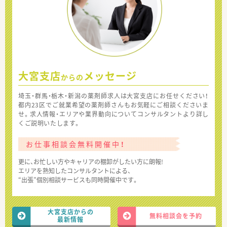
大宮支店
メッセージ
からの
埼玉・群馬・栃木・新潟の薬剤師求人は大宮支店にお任せください！
都内23区でご就業希望の薬剤師さんもお気軽にご相談くださいま
せ。求人情報・エリアや業界動向についてコンサルタントより詳し
くご説明いたします。
お仕事相談会無料開催中！
更に、お忙しい方やキャリアの棚卸がしたい方に朗報!
エリアを熟知したコンサルタントによる、
“出張”個別相談サービスも同時開催中です。
大宮支店からの
無料相談会を予約
最新情報