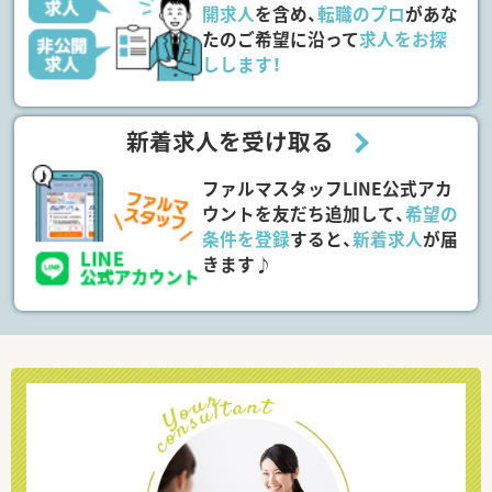
開求人
を含め、
転職のプロ
があな
たのご希望に沿って
求人をお探
しします！
新着求人を受け取る
ファルマスタッフLINE公式アカ
ウントを友だち追加して、
希望の
条件を登録
すると、
新着求人
が届
きます♪