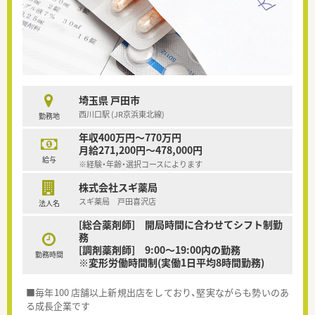
埼玉県 戸田市
西川口駅 (JR京浜東北線)
勤務地
年収400万円～770万円
月給271,200円～478,000円
給与
※経験・年齢・選択コースによります
株式会社スギ薬局
スギ薬局 戸田喜沢店
法人名
[総合薬剤師] 開局時間に合わせてシフト制勤
務
[調剤薬剤師] 9:00～19:00内の勤務
勤務時間
※変形労働時間制(実働1日平均8時間勤務)
■毎年100 店舗以上新規出店をしており、堅実ながらも勢いのあ
る成長企業です