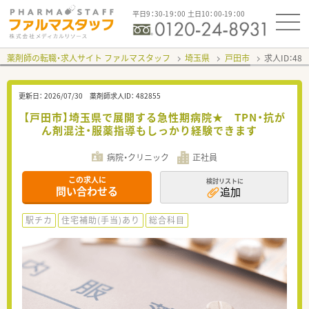
平日9：30-19：00 土日10：00-19：00
薬剤師の転職・求人サイト ファルマスタッフ
埼玉県
戸田市
求人ID：48
更新日：
2026/07/30
薬剤師求人ID：
482855
【戸田市】埼玉県で展開する急性期病院★ TPN・抗が
ん剤混注・服薬指導もしっかり経験できます
病院・クリニック
正社員
この求人に
検討リストに
問い合わせる
追加
駅チカ
住宅補助(手当)あり
総合科目