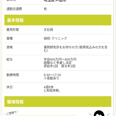
通勤交通費
有
基本情報
雇用形態
正社員
業種
病院・クリニック
資格
薬剤師免許をお持ちの方（取得見込みの方を含
む）
給与
年収400万円～400万円
経験など考慮し決定
昇給年1回 賞与年2回
勤務時間
8:30～17:30
※夜勤あり
休日
4週8休
2,有給休暇,
職場情報