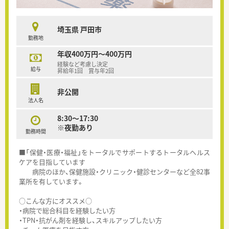
埼玉県 戸田市
勤務地
年収400万円～400万円
経験など考慮し決定
給与
昇給年1回 賞与年2回
非公開
法人名
8:30～17:30
※夜勤あり
勤務時間
■「保健・医療・福祉」をトータルでサポートするトータルヘルス
ケアを目指しています
病院のほか、保健施設・クリニック・健診センターなど全82事
業所を有しています。
○こんな方にオススメ○
・病院で総合科目を経験したい方
・TPN・抗がん剤を経験し、スキルアップしたい方