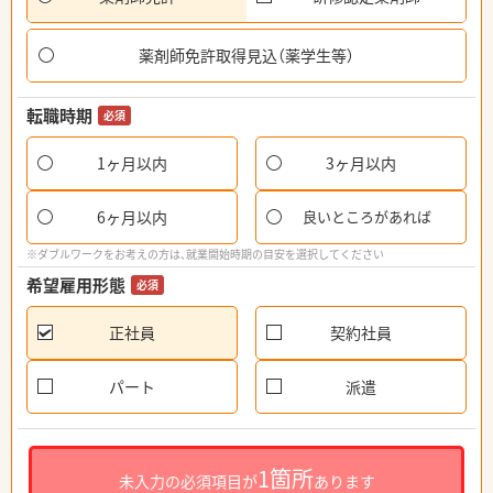
薬剤師免許取得見込（薬学生等）
転職時期
必須
1ヶ月以内
3ヶ月以内
6ヶ月以内
良いところがあれば
※ダブルワークをお考えの方は、就業開始時期の目安を選択してください
希望雇用形態
必須
正社員
契約社員
パート
派遣
1箇所
未入力の必須項目が
あります