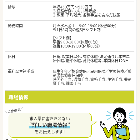
給与
年収450万円～530万円
※経験者例・スキル等考慮
※想定・平均残業、各種手当を含んだ総額
勤務時間
月火水木金土 9:00-19:00（休憩60分）
※1日8時間の週5日シフト制
【シフト例】
早番9:00-18:00（休憩60分）
遅番10:00-19:00（休憩60分）
休日
日祝、就業日以外、有給休暇（法定通り）、年末年
始休暇、慶弔休暇、育児休暇等、年間休日123日
福利厚生諸手当
厚生年金／協会健保／雇用保険／労災保険／薬
剤師賠償責任保険
時間外手当、通勤手当、資格手当、住宅手当、薬剤
師手当、調整手当
職場情報
求人票に書ききれない
“詳しい職場情報”
をお伝えします！