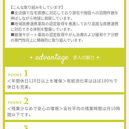
【こんな取り組みをしています】
■全店舗で在宅医療に対応しており居宅や施設への訪問件数を
伸ばしながら地域に貢献しています。
■地域医療連携薬局の認定取得を推進しており高度な医療連携
に対応できる体制を整備しています。
■健康サポート薬局の認定取得やがん治療および緩和ケア分野
の専門性向上に積極的に取り組んでいます。
advantage
求人の魅力
＜年間休日120日以上を確保＞有給消化率はほぼ100％で
休日も充実。
＜残業少なめで安心の環境＞全社平均の残業時間は月10時
間以下です。