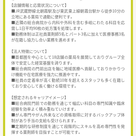
【店舗情報と応需状況について】
■JR武蔵野線北朝霞駅及び東武東上線朝霞台駅から徒歩10分の
立地にある薬局で通勤に便利です。
■近隣の総合病院から内科や外科を含む多岐にわたる科目を応
需し1日平均90枚の処方箋を処理します。
■勤務体制は正社員薬剤師5名とパート3名に加えて医療事務3名
が在籍し協力し合い業務を進めます。
【法人特徴について】
■首都圏を中心として18店舗の薬局を展開しておりグループ全
体で安定した経営基盤を誇ります。
■総合病院の門前出店を軸に地域医療へ貢献しておりかかりつ
け機能や在宅医療を強力に推進中です。
■社員の定着率が高く勤続10年を超えるスタッフも多く在籍し
ており安心して長く働ける環境です。
【想定されるキャリアイメージ】
■総合病院門前での勤務を通じて幅広い科目の専門知識や臨床
経験を効率よく積み重ねていけます。
■がん専門やがん外来などの資格取得に対するバックアップ体
制があり手当の支給も受けられます。
■定期的な研修制度を通じて段階的にスキルを高め専門性を発
揮する薬剤師を目指すことが可能です。