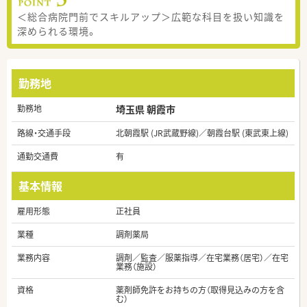
＜総合病院門前でスキルアップ＞広範な科目を扱い知識を
深められる環境。
勤務地
勤務地
埼玉県 朝霞市
路線・交通手段
北朝霞駅 (JR武蔵野線)／朝霞台駅 (東武東上線)
通勤交通費
有
基本情報
雇用形態
正社員
業種
調剤薬局
業務内容
調剤／監査／服薬指導／在宅業務（居宅）／在宅
業務（施設）
資格
薬剤師免許をお持ちの方（取得見込みの方を含
む）