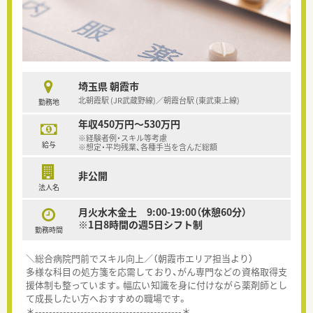
埼玉県 朝霞市
北朝霞駅 (JR武蔵野線)／朝霞台駅 (東武東上線)
勤務地
年収450万円～530万円
※経験者例・スキル等考慮
給与
※想定・平均残業、各種手当を含んだ総額
非公開
法人名
月火水木金土 9:00-19:00（休憩60分）
※1日8時間の週5日シフト制
勤務時間
＼総合病院門前でスキル向上／（朝霞市エリア担当より）
多様な科目の処方箋を応需しており、がん専門などの資格取得支
援体制も整っています。幅広い知識を身に付けながら薬剤師とし
て成長したい方へおすすめの職場です。
＊------------------------------------------＊