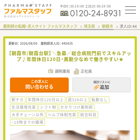
平日9：30-19：00 土日10：00-19：00
薬剤師の転職・求人サイト ファルマスタッフ
埼玉県
朝霞市
求人ID：44
更新日：
2026/08/05
薬剤師求人ID：
445435
【朝霞市/朝霞台駅】＼急募／総合病院門前でスキルアッ
プ♪年間休日120日・異動少なめで働きやすい★
調剤薬局
正社員
この求人に
検討リストに
問い合わせる
追加
駅チカ
年間休日120日以上
週32h以上
転勤なし
生活環境充実
シフト制
かかりつけ薬剤師
大手チェーン以外
ヘルプ体制充実
総合科目
~18時までの職場