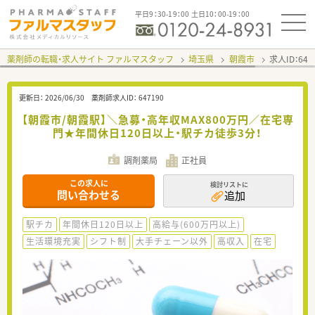
平日9：30-19：00 土日10：00-19：00
薬剤師の転職・求人サイト ファルマスタッフ
埼玉県
朝霞市
求人ID：64
更新日：
2026/06/30
薬剤師求人ID：
647190
【朝霞市/朝霞駅】＼急募・高年収MAX800万円／在宅専
門★年間休日120日以上・駅チカ徒歩3分！
調剤薬局
正社員
この求人に
検討リストに
問い合わせる
追加
駅チカ
年間休日120日以上
高給与(600万円以上)
生活環境充実
シフト制
大手チェーン以外
高収入
在宅