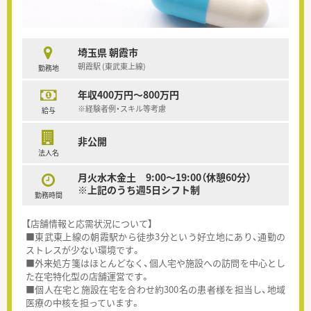
埼玉県 朝霞市
朝霞駅 (東武東上線)
勤務地
年収400万円～800万円
※経験者例・スキル等考慮
給与
非公開
法人名
月火水木金土 9:00～19:00（休憩60分）
※上記のうち週5日シフト制
勤務時間
【店舗情報と応需状況について】
■東武東上線の朝霞駅から徒歩3分という好立地にあり、通勤の
ストレスが少ない環境です。
■外来処方箋はほとんどなく、個人宅や施設への訪問を中心とし
た在宅特化型の店舗運営です。
■個人在宅と施設在宅を合わせ約300名の患者様を担当し、地域
医療の中核を担っています。