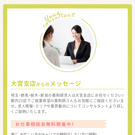
大宮支店
メッセージ
からの
埼玉・群馬・栃木・新潟の薬剤師求人は大宮支店にお任せください！
都内23区でご就業希望の薬剤師さんもお気軽にご相談くださいま
せ。求人情報・エリアや業界動向についてコンサルタントより詳し
くご説明いたします。
お仕事相談会無料開催中！
更に、お忙しい方やキャリアの棚卸がしたい方に朗報!