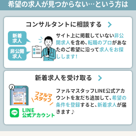
希望の求人が見つからない…という方は
コンサルタントに相談する
サイト上に掲載していない
非公
開求人
を含め、
転職のプロ
があな
たのご希望に沿って
求人をお探
しします！
新着求人を受け取る
ファルマスタッフLINE公式アカ
ウントを友だち追加して、
希望の
条件を登録
すると、
新着求人
が届
きます♪