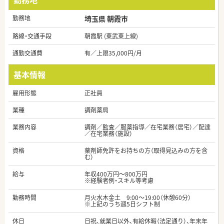
勤務地
埼玉県 朝霞市
路線・交通手段
朝霞駅 (東武東上線)
通勤交通費
有／上限35,000円/月
基本情報
雇用形態
正社員
業種
調剤薬局
業務内容
調剤／監査／服薬指導／在宅業務（居宅）／配達
／在宅業務（施設）
資格
薬剤師免許をお持ちの方（取得見込みの方を含
む）
給与
年収400万円～800万円
※経験者例・スキル等考慮
勤務時間
月火水木金土 9:00～19:00（休憩60分）
※上記のうち週5日シフト制
休日
日祝、就業日以外、有給休暇（法定通り）、年末年