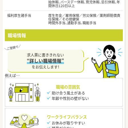
始休暇、バースデー休暇、育児休暇、忌引休暇、年
間休日120日以上
福利厚生諸手当
厚生年金／雇用保険／労災保険／薬剤師賠償責
任保険／その他健保
時間外手当、通勤手当、職能手当
職場情報
求人票に書ききれない
“詳しい職場情報”
をお伝えします！
職場の雰囲気
助け合う風土がある
年齢や性別の壁がない
ワークライフバランス
お休みが取りやすい