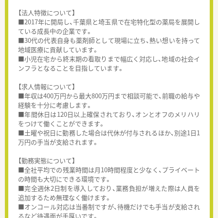
【法人特徴について】
■2017年に開局し、千葉県と埼玉県で在宅特化型の薬局を展開し
ている成長中の企業です。
■30代の代表自身も薬剤師として現場に立ち、熱い想いを持って
地域医療に貢献しています。
■小児在宅から終末期の看取りまで幅広く対応し、地域の社会イ
ンフラとなることを目指しています。
【求人情報について】
■年収は400万円から最大800万円まで相談可能で、前職の給与や
経験を十分に考慮します。
■年間休日は120日以上確保されており、オンとオフのメリハリ
をつけて働くことができます。
■土曜や祝日に勤務した場合は代休が付与されるほか、別途1日1
万円の手当が支給されます。
【勤務実態について】
■全社平均での残業時間は月10時間程度と少なく、プライベート
の時間も大切にできる環境です。
■完全週休2日制を導入しており、業務負担が増えた際は人員を
追加するため無理なく働けます。
■オンコール対応は当番制ですが、待機だけでも手当が支給され
るなど待遇面が手厚いです。