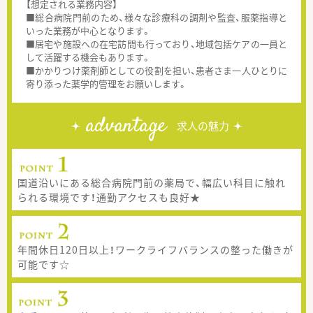
【想定される業務内容】
■総合病院門前のため、様々な診療科の調剤や監査、服薬指導と
いった業務が中心となります。
■居宅や施設への在宅訪問も行っており、地域包括ケアの一員と
して活躍する機会もあります。
■かかりつけ薬剤師としての役割を担い、患者さま一人ひとりに
寄り添った薬学的管理をお願いします。
advantage
求人の魅力
国道沿いにある総合病院門前の薬局で、幅広い科目に触れ
られる環境です！通勤アクセスも良好★
年間休日120日以上！ワークライフバランスの整った働きが
可能です☆