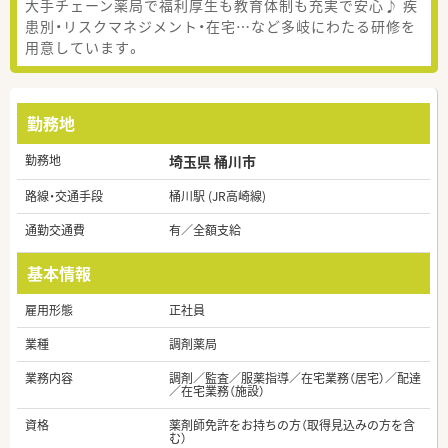
大手チェーン薬局で福利厚生も教育体制も充実で安心♪ 疾
患別・リスクマネジメント・在宅…など多岐にわたる研修を
用意しています。
勤務地
勤務地
埼玉県 桶川市
路線・交通手段
桶川駅 (JR高崎線)
通勤交通費
有／全額支給
基本情報
雇用形態
正社員
業種
調剤薬局
業務内容
調剤／監査／服薬指導／在宅業務（居宅）／配達
／在宅業務（施設）
資格
薬剤師免許をお持ちの方（取得見込みの方を含
む）