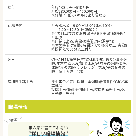
給与
年収430万円～610万円
月給280,000円～400,000円
※経験・年齢・スキルにより異なる
勤務時間
月火水木金 9:00～18:00（休憩60分）
土 9:00～17:30（休憩60分）
※1カ月単位の変形労働時間制（実働168時間/
月単位）
※店舗による/実働40時間以内(週平均)
※休憩時間は実働6時間超えで45分以上、実働8
時間超えで60分以上付与
休日
週休2日制/祝祭日/有給休暇（法定通り）/夏季休
暇/年末年始休暇/慶弔休暇/産前産後休暇/育児
休暇/介護休暇/リフレッシュ休暇/子の看護休
暇 ※年間休日120日
福利厚生諸手当
厚生年金／雇用保険／薬剤師賠償責任保険／薬
業健保
役職手当/管理薬剤師手当/時間外勤務手当/休
日勤務手当 他
職場情報
求人票に書ききれない
“詳しい職場情報”