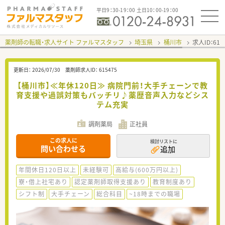
平日9：30-19：00 土日10：00-19：00
薬剤師の転職・求人サイト ファルマスタッフ
埼玉県
桶川市
求人ID：61
更新日：
2026/07/30
薬剤師求人ID：
615475
【桶川市】≪年休120日≫ 病院門前！大手チェーンで教
育支援や過誤対策もバッチリ♪薬歴音声入力などシス
テム充実
調剤薬局
正社員
この求人に
検討リストに
問い合わせる
追加
年間休日120日以上
未経験可
高給与(600万円以上)
寮・借上社宅あり
認定薬剤師取得支援あり
教育制度あり
シフト制
大手チェーン
総合科目
~18時までの職場