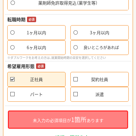
薬剤師免許取得見込（薬学生等）
転職時期
必須
1ヶ月以内
3ヶ月以内
6ヶ月以内
良いところがあれば
※ダブルワークをお考えの方は、就業開始時期の目安を選択してください
希望雇用形態
必須
正社員
契約社員
パート
派遣
1箇所
未入力の必須項目が
あります