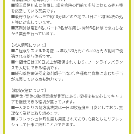
■埼玉県桶川市に位置し、総合病院の門前で多岐にわたる処方箋
を応需している薬局です。
■最寄り駅からは車で約10分ほどの立地で、1日に平均165枚の処
方箋に対応しています。
■薬剤師は常勤6名、パート2名が在籍し、常時5名体制で協力しな
がら業務を行っています。
【求人情報について】
■ご経験やスキルを考慮し、年収420万円から550万円の範囲で優
遇される給与体系です。
■年間休日は120日以上が確保されており、ワークライフバラン
スを大切にできる環境です。
■緩和薬物療法認定薬剤師手当など、各種専門資格に応じた手当
が充実している点も魅力です。
【勤務実態について】
■産休・育休の取得実績が豊富にあり、復帰後も安心してキャリ
アを継続できる環境が整っています。
■一人あたりの処方箋枚数は一日30枚程度を目安としており、無
理なく業務に取り組めます。
■リフレッシュ休暇制度も用意されており、心身ともにリフレッ
シュして仕事に臨むことができます。