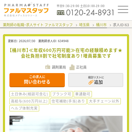
平日9：30-19：00 土日10：00-19：00
薬剤師の転職・求人サイト ファルマスタッフ
埼玉県
桶川市
求人ID：63
更新日：
2026/07/30
薬剤師求人ID：
634948
【桶川市】≪年収600万円可能≫在宅の経験積めます★
会社負担8割で社宅制度あり！増員募集です
調剤薬局
正社員
この求人に
検討リストに
問い合わせる
追加
土日休み(相談可含む)
ブランク可
車通勤可
高給与(600万円以上)
住宅補助(手当)あり
大手チェーン以外
ヘルプ体制充実