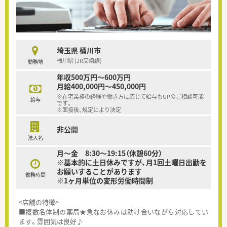
埼玉県 桶川市
桶川駅 (JR高崎線)
勤務地
年収500万円～600万円
月給400,000円～450,000円
※在宅業務の経験や働き方に応じて給与もUPのご相談可能
給与
です。
※面接後、規定により決定
非公開
法人名
月～金 8:30～19:15（休憩60分）
※基本的に土日休みですが、月1回土曜日出勤を
お願いすることがあります
勤務時間
※1ヶ月単位の変形労働時間制
<店舗の特徴>
■複数名体制の薬局★急なお休みは助け合いながら対応してい
ます。雰囲気は良好♪