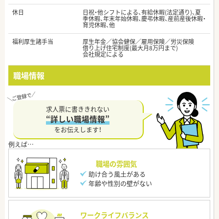
休日
日祝・他シフトによる、有給休暇(法定通り)、夏
季休暇、年末年始休暇、慶弔休暇、産前産後休暇・
育児休暇、他
福利厚生諸手当
厚生年金／協会健保／雇用保険／労災保険
借り上げ住宅制度(最大月8万円まで)
会社規定による
職場情報
求人票に書ききれない
“詳しい職場情報”
をお伝えします！
職場の雰囲気
助け合う風土がある
年齢や性別の壁がない
ワークライフバランス