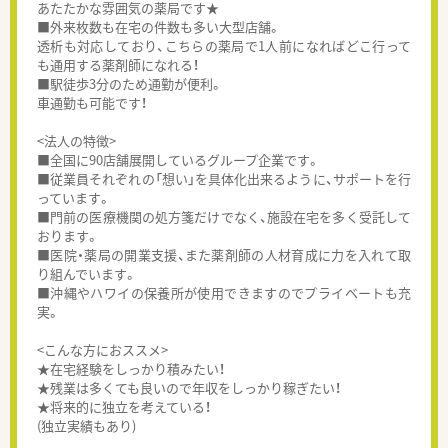
あたたかな雰囲気の薬局です★
■外来枚数も在宅の件数も多い大型店舗。
透析も対応しており、こちらの薬局で1人前になればどこ行って
も通用する薬剤師になれる！
■駅徒歩3分のため通勤が便利。
車通勤も可能です！
<法人の特徴>
■全国に90店舗展開しているグループ企業です。
■従業員それぞれの「想い」を具体化出来るように、サポートを行
っています。
■門前の医療機関の処方箋だけでなく、施設在宅を多く受託して
おります。
■医院・薬局の開業支援、また薬剤師の人材育成に力を入れて取
り組んでいます。
■沖縄やハワイの保養所が使用できますのでプライベートも充
実。
<こんな方におススメ>
★在宅経験をしっかり積みたい！
★残業は多くても良いので年収をしっかり稼ぎたい！
★将来的に独立を考えている！
(独立実績もあり)