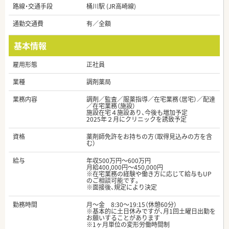
路線・交通手段
桶川駅 (JR高崎線)
通勤交通費
有／全額
基本情報
雇用形態
正社員
業種
調剤薬局
業務内容
調剤／監査／服薬指導／在宅業務（居宅）／配達
／在宅業務（施設）
施設在宅４施設あり、今後も増加予定
2025年２月にクリニックを誘致予定
資格
薬剤師免許をお持ちの方（取得見込みの方を含
む）
給与
年収500万円～600万円
月給400,000円～450,000円
※在宅業務の経験や働き方に応じて給与もUP
のご相談可能です。
※面接後、規定により決定
勤務時間
月～金 8:30～19:15（休憩60分）
※基本的に土日休みですが、月1回土曜日出勤を
お願いすることがあります
※1ヶ月単位の変形労働時間制