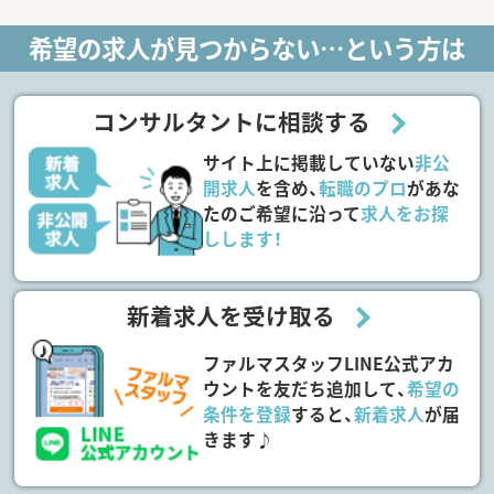
希望の求人が見つからない…という方は
コンサルタントに相談する
サイト上に掲載していない
非公
開求人
を含め、
転職のプロ
があな
たのご希望に沿って
求人をお探
しします！
新着求人を受け取る
ファルマスタッフLINE公式アカ
ウントを友だち追加して、
希望の
条件を登録
すると、
新着求人
が届
きます♪