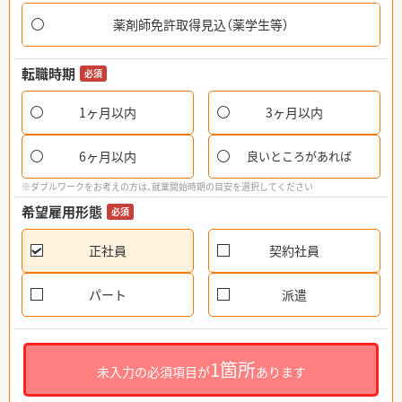
薬剤師免許取得見込（薬学生等）
転職時期
必須
1ヶ月以内
3ヶ月以内
6ヶ月以内
良いところがあれば
※ダブルワークをお考えの方は、就業開始時期の目安を選択してください
希望雇用形態
必須
正社員
契約社員
パート
派遣
1箇所
未入力の必須項目が
あります