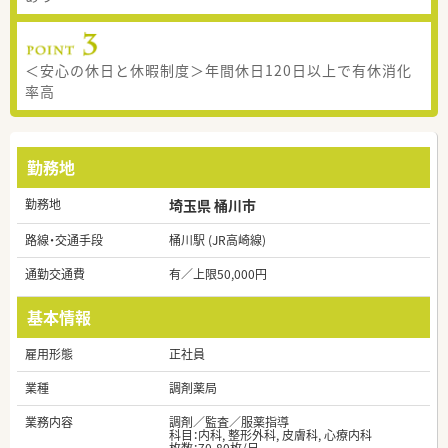
＜安心の休日と休暇制度＞年間休日120日以上で有休消化
率高
勤務地
勤務地
埼玉県 桶川市
路線・交通手段
桶川駅 (JR高崎線)
通勤交通費
有／上限50,000円
基本情報
雇用形態
正社員
業種
調剤薬局
業務内容
調剤／監査／服薬指導
科目：内科, 整形外科, 皮膚科, 心療内科