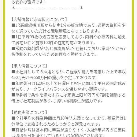
る安心の環境です！
＊------------------------------------------＊
【店舗情報と応需状況について】
■JR高崎線桶川駅から徒歩1分の好立地であり、通勤の負担を少
なく通っていただける職場環境となっております。
■1日平均95枚の処方箋を応需しており、内科や心療内科に加え
て居宅13件と施設100件の在宅対応があります。
■常勤の薬剤師が7名と事務員が3名在籍しており、常時4名から7
名体制をとっているため無理なく勤務できます。
【求人情報について】
■正社員としての採用となり、ご経験や能力を考慮した上で年収
450万円から550万円の提示を予定しております。
■年間休日は120日以上で日曜日と祝日に加えて平日の固定休み
があり、ワークライフバランスを保ちやすい環境です。
■単身者で条件を満たす方には家賃上限10万円の7割を補助する
借上げ社宅制度があり、手厚い福利厚生が魅力です。
【勤務実態について】
■全社平均の残業時間は月10時間未満となっており、残業代は1
分単位で支給されるためしっかりと還元されます。
■有給休暇は基本的に申請が通りやすく、入社5年以内の従業員
はほぼ全日を消化しているという実績がございます。