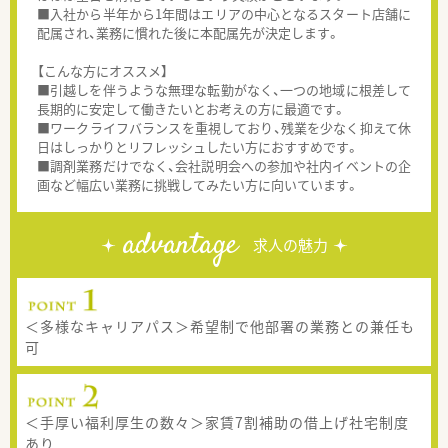
■入社から半年から1年間はエリアの中心となるスタート店舗に
配属され、業務に慣れた後に本配属先が決定します。
【こんな方にオススメ】
■引越しを伴うような無理な転勤がなく、一つの地域に根差して
長期的に安定して働きたいとお考えの方に最適です。
■ワークライフバランスを重視しており、残業を少なく抑えて休
日はしっかりとリフレッシュしたい方におすすめです。
■調剤業務だけでなく、会社説明会への参加や社内イベントの企
画など幅広い業務に挑戦してみたい方に向いています。
advantage
求人の魅力
＜多様なキャリアパス＞希望制で他部署の業務との兼任も
可
＜手厚い福利厚生の数々＞家賃7割補助の借上げ社宅制度
あり