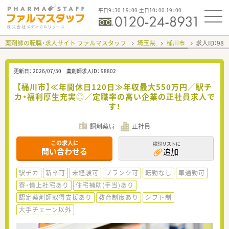
平日9：30-19：00 土日10：00-19：00
薬剤師の転職・求人サイト ファルマスタッフ
埼玉県
桶川市
求人ID：98
更新日：
2026/07/30
薬剤師求人ID：
98802
【桶川市】≪年間休日120日≫年収最大550万円／駅チ
カ・福利厚生充実◎／定職率の高い企業の正社員求人で
す！
調剤薬局
正社員
この求人に
検討リストに
問い合わせる
追加
駅チカ
新卒可
未経験可
ブランク可
転勤なし
車通勤可
寮・借上社宅あり
住宅補助(手当)あり
認定薬剤師取得支援あり
教育制度あり
シフト制
大手チェーン以外