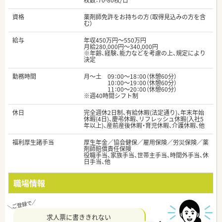
枚数：70-80枚/日
資格
薬剤師免許をお持ちの方（取得見込みの方を含
む）
給与
年収450万円～550万円
月給280,000円～340,000円
※年齢、経験、能力などを考慮の上、規定により
決定
勤務時間
月～土 09：00～18：00（休憩60分）
10：00～19：00（休憩60分）
11：00～20：00（休憩60分）
※週40時間シフト制
休日
完全週休2日制、有給休暇(法定通り)、年末年始
休暇(4日)、慶弔休暇、リフレッシュ休暇(入社5
年以上)、産前産後休暇・育児休暇、介護休暇、他
福利厚生諸手当
厚生年金／協会健保／雇用保険／労災保険／薬
剤師賠償責任保険
役職手当、家族手当、世帯主手当、時間外手当、休
日手当、他
職場情報
求人票に書ききれない