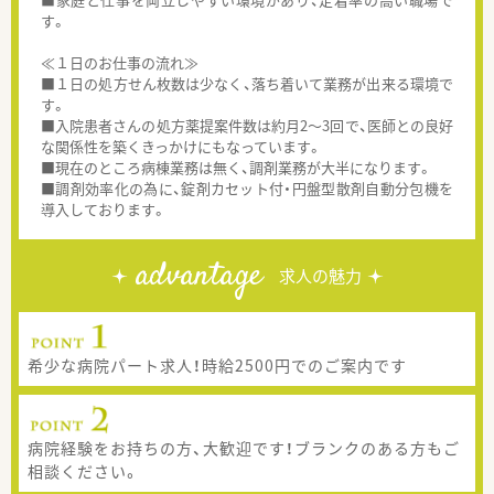
す。
≪１日のお仕事の流れ≫
■１日の処方せん枚数は少なく、落ち着いて業務が出来る環境で
す。
■入院患者さんの処方薬提案件数は約月2～3回で、医師との良好
な関係性を築くきっかけにもなっています。
■現在のところ病棟業務は無く、調剤業務が大半になります。
■調剤効率化の為に、錠剤カセット付・円盤型散剤自動分包機を
導入しております。
advantage
求人の魅力
希少な病院パート求人！時給2500円でのご案内です
病院経験をお持ちの方、大歓迎です！ブランクのある方もご
相談ください。