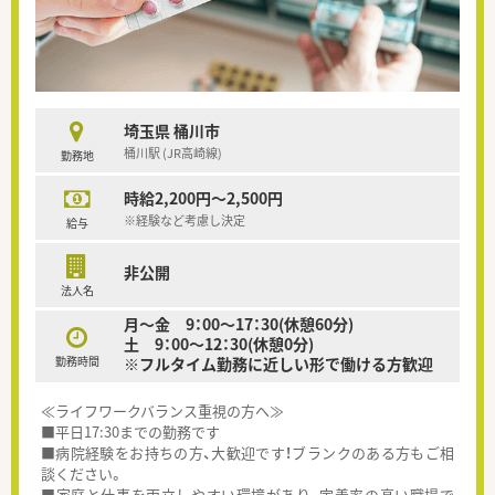
埼玉県 桶川市
桶川駅 (JR高崎線)
勤務地
時給2,200円～2,500円
※経験など考慮し決定
給与
非公開
法人名
月～金 9：00～17：30(休憩60分)
土 9：00～12：30(休憩0分)
勤務時間
※フルタイム勤務に近しい形で働ける方歓迎
≪ライフワークバランス重視の方へ≫
■平日17:30までの勤務です
■病院経験をお持ちの方、大歓迎です！ブランクのある方もご相
談ください。
■家庭と仕事を両立しやすい環境があり、定着率の高い職場で