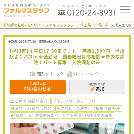
平日9：30-19：00 土日10：00-19：00
薬剤師の転職・求人サイト ファルマスタッフ
埼玉県
桶川市
求人ID：35
更新日：
2026/07/30
薬剤師求人ID：
350845
【桶川市】≪平日17:30まで♪≫ 時給2,500円 桶川
駅よりバスor車通勤可 勤務曜日は応相談★希少な病
院でパート募集 入院調剤のみ
病院・クリニック
パート・アルバイト
この求人に
検討リストに
問い合わせる
追加
土日休み(相談可含む)
ブランク可
Ｗワーク可
残業なし(ほぼなし含む)
転勤なし
車通勤可
扶養内勤務OK
60歳以上可
教育制度あり
シフト制
~18時までの職場