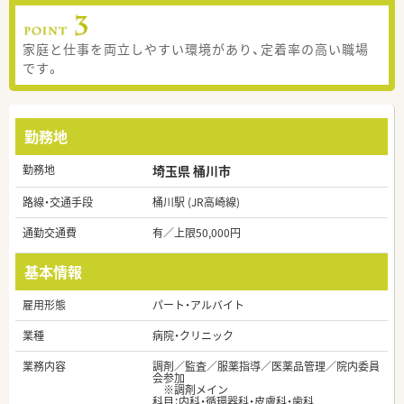
家庭と仕事を両立しやすい環境があり、定着率の高い職場
です。
勤務地
勤務地
埼玉県 桶川市
路線・交通手段
桶川駅 (JR高崎線)
通勤交通費
有／上限50,000円
基本情報
雇用形態
パート・アルバイト
業種
病院・クリニック
業務内容
調剤／監査／服薬指導／医薬品管理／院内委員
会参加
※調剤メイン
科目：内科・循環器科・皮膚科・歯科