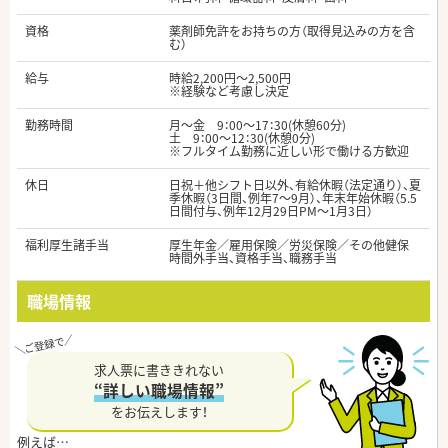
資格
薬剤師免許をお持ちの方（取得見込みの方を含
む）
給与
時給2,200円～2,500円
※経験など考慮し決定
勤務時間
月～金 9：00～17：30(休憩60分)
土 9：00～12：30(休憩0分)
※フルタイム勤務に近しい形で働ける方歓迎
休日
日祝＋他シフト日以外、有給休暇（法定通り）、夏
季休暇（3日間、例年7～9月）、年末年始休暇（5.5
日間付与、例年12月29日PM～1月3日）
福利厚生諸手当
厚生年金／雇用保険／労災保険／その他健保
時間外手当、資格手当、職務手当
職場情報
求人票に書ききれない
“詳しい職場情報”
をお伝えします！