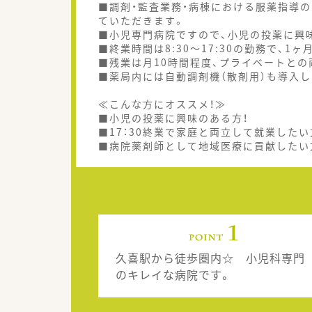
■調剤・監査業務・病棟における服薬指導
ていただきます。
■小児専門病院ですので、小児の投薬に興
■終業時間は8:30～17:30の勤務で、
■残業は月10時間程度、プライベートとの
■薬局内には自動調剤機（散剤用）も導入
≪こんな方にオススメ！≫
■小児の投薬に興味のある方！
■17：30終業で家庭と両立して就業したい
■病院薬剤師として地域医療に貢献したい
久喜駅から徒歩圏内☆ 小児科専門
のキレイな病院です。