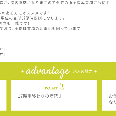
のほか、院内調剤になりますので外来の服薬指導業務にも従事し
味のある方にオススメです！
1ヶ月単位の変形労働時間制になります。
両立も可能です！
しており、薬剤師業務の効率化も図っています。
方！
方！
advantage
求人の魅力
17時半終わりの病院♪
お
な