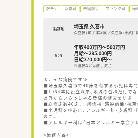
駅チカ
新卒可
未経験可
ブランク可
転
埼玉県 久喜市
勤務地
久喜駅 (JR宇都宮線)／久喜駅 (東武伊
年収400万円～500万円
月給～295,000円
給与
日給370,000円～
※経験など考慮し決定
≪こんな病院です≫
■埼玉県久喜市で40床を有する小児科専
■1964年に設立以来、地域の皆様だけで
県外からいらっしゃる皆様の健康をサポー
■総病床数40床、一般病棟・感染病棟・抗
■小児科を中心に、アレルギー科・皮膚科
ます。
■アレルギー科は「日本アレルギー学会ア
<業務内容>