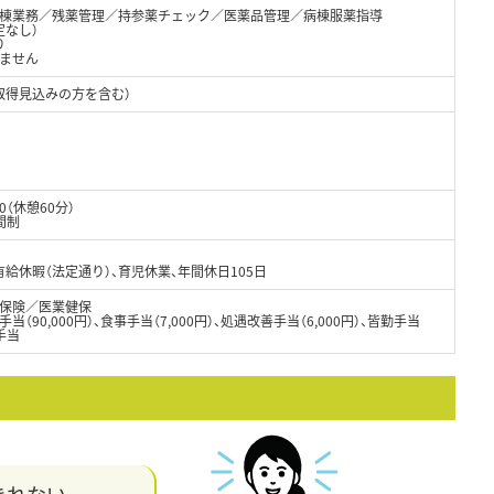
棟業務／残薬管理／持参薬チェック／医薬品管理／病棟服薬指導
定なし）
り
ません
取得見込みの方を含む）
0（休憩60分）
間制
給休暇（法定通り）、育児休業、年間休日105日
保険／医業健保
（90,000円）、食事手当（7,000円）、処遇改善手当（6,000円）、皆勤手当
手当