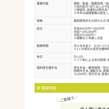
業務内容
調剤／監査／服薬指導／病
※院内処方（切り出しの予
※神経科、皮膚科は院外あ
※半年は病棟業務は発生し
資格
薬剤師免許をお持ちの方（
給与
年収400万円～500万円
月給～295,000円
日給370,000円～
※経験など考慮し決定
勤務時間
月火水木金土 8:30～17:3
※1ヶ月単位の変形労働時
休日
日+1日
シフト制による休日取得、有
福利厚生諸手当
厚生年金／雇用保険／労災
時間外手当、通勤手当、資格手当
（5,000円）、役付手当、家族
職場情報