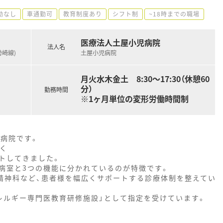
勤なし
車通勤可
教育制度あり
シフト制
~18時までの職場
医療法人土屋小児病院
法人名
勢崎線)
土屋小児病院
月火水木金土 8:30～17:30（休憩60
分）
勤務時間
※1ヶ月単位の変形労働時間制
門病院です。
なく
トしてきました。
菌病室と3つの機能に分かれているのが特徴です。
・精神科など、患者様を幅広くサポートする診療体制を整えてい
レルギー専門医教育研修施設」として指定を受けています。