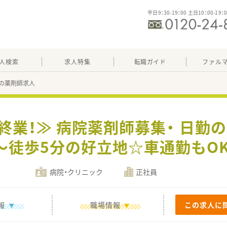
平日9：30-19：00 土日10：00-19：
人検索
求人特集
転職ガイド
ファル
の薬剤師求人
分終業！≫ 病院薬剤師募集・ 日勤
～徒歩5分の好立地☆車通勤もOK
病院・クリニック
正社員
報
職場情報
この求人に