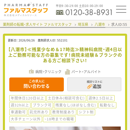
平日9：30-19：00 土日10：00-19：00
薬剤師の転職・求人サイト ファルマスタッフ
埼玉県
八潮市
求人ID：55
更新日：
2026/06/26
薬剤師求人ID：
552101
【八潮市】≪残業少なめ＆17時迄≫精神科病院・週4日以
上ご勤務可能な方の募集です！病院未経験＆ブランクの
ある方ご相談下さい！
病院・クリニック
パート・アルバイト
この求人に
検討リストに
問い合わせる
追加
年間休日120日以上
土日休み(相談可含む)
週休2.5日以上
週32h以上
ブランク可
残業なし(ほぼなし含む)
転勤なし
車通勤可
託児所あり
教育制度あり
シフト制
大手チェーン以外
~18時までの職場