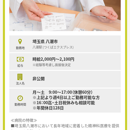
埼玉県 八潮市
八潮駅 (つくばエクスプレス)
勤務地
時給2,000円～2,100円
※経験等考慮し面接後決定
給与
非公開
法人名
月～土 9:00〜17:00（休憩60分）
※上記より週4日以上ご勤務可能な方
※16：00迄・土日祝休みも相談可能
勤務時間
※年間休日128日
≪病院の特徴≫
■埼玉県八潮市において長年地域に密着した精神科医療を提供