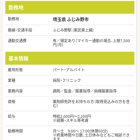
勤務地
勤務地
埼玉県 ふじみ野市
路線・交通手段
ふじみ野駅 (東武東上線)
通勤交通費
有／規定あり（マイカー通勤の場合、上限7,500
円/月）
基本情報
雇用形態
パート・アルバイト
業種
病院・クリニック
業務内容
調剤／監査／服薬指導／病棟服薬指導
資格
薬剤師免許をお持ちの方（取得見込みの方を含
む）
給与
時給2,000円～2,200円
※経験・スキル等考慮
勤務時間
月～土 9:00～ 17:00(休憩60分)
※終業時間や日数、土日休みなどもご相談でき
ます。