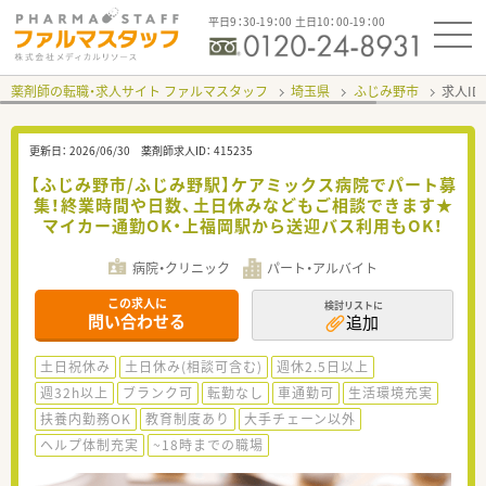
平日9：30-19：00 土日10：00-19：00
薬剤師の転職・求人サイト ファルマスタッフ
埼玉県
ふじみ野市
求人ID
更新日：
2026/06/30
薬剤師求人ID：
415235
【ふじみ野市/ふじみ野駅】ケアミックス病院でパート募
集！終業時間や日数、土日休みなどもご相談できます★
マイカー通勤OK・上福岡駅から送迎バス利用もOK！
病院・クリニック
パート・アルバイト
この求人に
検討リストに
問い合わせる
追加
土日祝休み
土日休み(相談可含む)
週休2.5日以上
週32h以上
ブランク可
転勤なし
車通勤可
生活環境充実
扶養内勤務OK
教育制度あり
大手チェーン以外
ヘルプ体制充実
~18時までの職場