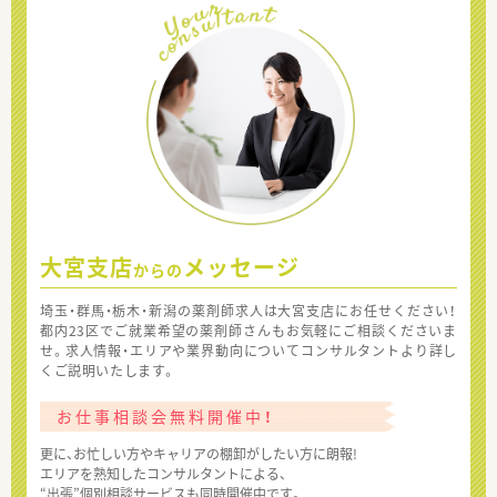
大宮支店
メッセージ
からの
埼玉・群馬・栃木・新潟の薬剤師求人は大宮支店にお任せください！
都内23区でご就業希望の薬剤師さんもお気軽にご相談くださいま
せ。求人情報・エリアや業界動向についてコンサルタントより詳し
くご説明いたします。
お仕事相談会無料開催中！
更に、お忙しい方やキャリアの棚卸がしたい方に朗報!
エリアを熟知したコンサルタントによる、
“出張”個別相談サービスも同時開催中です。