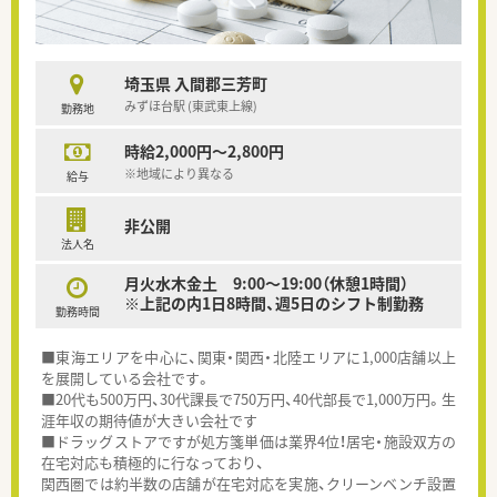
埼玉県 入間郡三芳町
みずほ台駅 (東武東上線)
勤務地
時給2,000円～2,800円
※地域により異なる
給与
非公開
法人名
月火水木金土 9:00～19:00（休憩1時間）
※上記の内1日8時間、週5日のシフト制勤務
勤務時間
■東海エリアを中心に、関東・関西・北陸エリアに1,000店舗以上
を展開している会社です。
■20代も500万円、30代課長で750万円、40代部長で1,000万円。生
涯年収の期待値が大きい会社です
■ドラッグストアですが処方箋単価は業界4位！居宅・施設双方の
在宅対応も積極的に行なっており、
関西圏では約半数の店舗が在宅対応を実施、クリーンベンチ設置