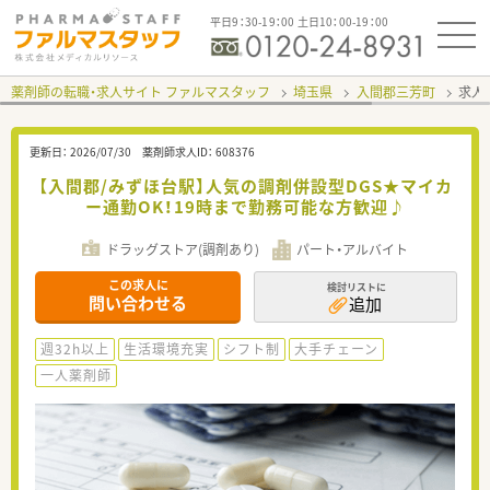
平日9：30-19：00 土日10：00-19：00
薬剤師の転職・求人サイト ファルマスタッフ
埼玉県
入間郡三芳町
求人I
更新日：
2026/07/30
薬剤師求人ID：
608376
【入間郡/みずほ台駅】人気の調剤併設型DGS★マイカ
ー通勤OK！19時まで勤務可能な方歓迎♪
ドラッグストア(調剤あり)
パート・アルバイト
この求人に
検討リストに
問い合わせる
追加
週32h以上
生活環境充実
シフト制
大手チェーン
一人薬剤師