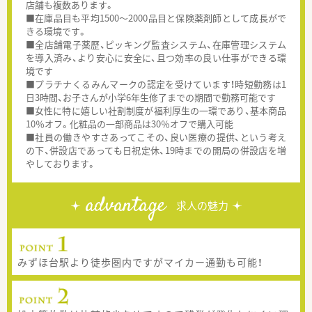
店舗も複数あります。
■在庫品目も平均1500～2000品目と保険薬剤師として成長がで
きる環境です。
■全店舗電子薬歴、ピッキング監査システム、在庫管理システム
を導入済み、より安心に安全に、且つ効率の良い仕事ができる環
境です
■プラチナくるみんマークの認定を受けています！時短勤務は1
日3時間、お子さんが小学6年生修了までの期間で勤務可能です
■女性に特に嬉しい社割制度が福利厚生の一環であり、基本商品
10％オフ。化粧品の一部商品は30％オフで購入可能
■社員の働きやすさあってこその、良い医療の提供、という考え
の下、併設店であっても日祝定休、19時までの開局の併設店を増
やしております。
advantage
求人の魅力
みずほ台駅より徒歩圏内ですがマイカー通勤も可能！