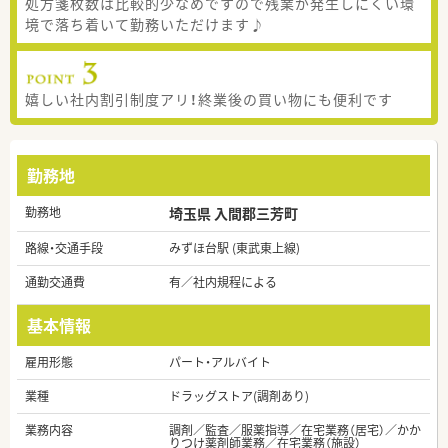
処方箋枚数は比較的少なめですので残業が発生しにくい環
境で落ち着いて勤務いただけます♪
嬉しい社内割引制度アリ！終業後の買い物にも便利です
勤務地
勤務地
埼玉県 入間郡三芳町
路線・交通手段
みずほ台駅 (東武東上線)
通勤交通費
有／社内規程による
基本情報
雇用形態
パート・アルバイト
業種
ドラッグストア(調剤あり)
業務内容
調剤／監査／服薬指導／在宅業務（居宅）／かか
りつけ薬剤師業務／在宅業務（施設）