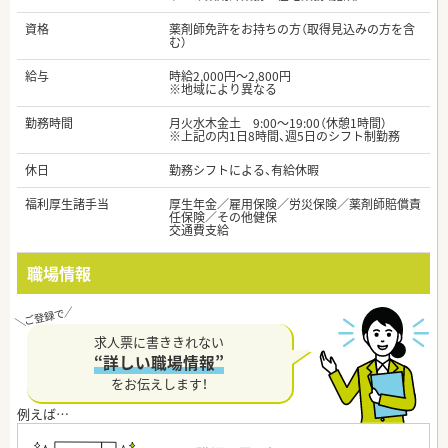
資格
薬剤師免許をお持ちの方（取得見込みの方を含
む）
給与
時給2,000円～2,800円
※地域により異なる
勤務時間
月火水木金土 9:00～19:00（休憩1時間）
※上記の内1日8時間、週5日のシフト制勤務
休日
勤務シフトによる、有給休暇
福利厚生諸手当
厚生年金／雇用保険／労災保険／薬剤師賠償責
任保険／その他健保
交通費支給
職場情報
求人票に書ききれない
“詳しい職場情報”
をお伝えします！