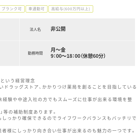
ブランク可
車通勤可
高給与(600万円以上)
非公開
法人名
月～金
勤務時間
9：00～18：00（休憩60分）
」という経営理念
いドラッグストア、かかりつけ薬局を創ることを目指している
、未経験や中途入社の方でもスムーズに仕事が出来る環境を整
ﾞ」等の補助制度あります。
もしっかり確保できるのでライフワークバランスもバッチリで
者様にしっかり向き合い仕事が出来るのも魅力の一つです。