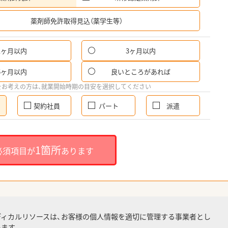
希
薬剤師免許取得見込（薬学生等）
1ヶ月以内
3ヶ月以内
6ヶ月以内
良いところがあれば
をお考えの方は、就業開始時期の目安を選択してください
契約社員
パート
派遣
1箇所
必須項目が
あります
ディカルリソースは、お客様の個人情報を適切に管理する事業者とし
ます。