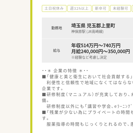
土日祝休み
週32h以上
新卒可
未経験可
埼玉県 児玉郡上里町
勤務地
神保原駅 (JR高崎線)
年収514万円～740万円
月給240,000円～350,000円
給与
※経験など考慮し決定
・・＊ 企業の特徴 ＊・・
■「健康と美と衛生において社会貢献する
利便性と信頼性で地域になくてはならな
企業です。
■研修制度（マニュアル）が充実しており
備。
研修制度以外にも「講習や学会、eﾗｰﾆﾝｸ
■「残業が少ない為にプライベートの時間
す。
服薬指導の時間もじっくりとれるので、患