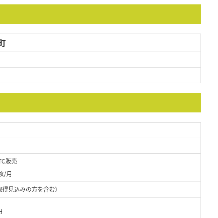
町
TC販売
枚/月
取得見込みの方を含む）
円