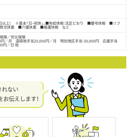
8日以上) ※基本「日・祝休」、■有給休暇：法定どおり ■慶弔休暇 ■リフ
■育児休業 ■介護休業 ■看護休暇 など
保険／労災保険
000円／月 遠隔地手当20,000円／月 特別地区手当：30,000円 応援手当
00円／日 他
きれない
をお伝えします！