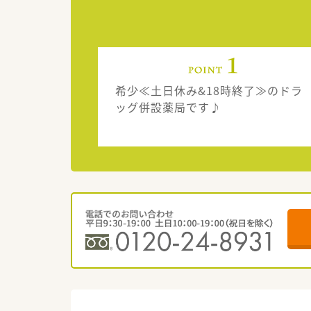
希少≪土日休み&18時終了≫のドラ
ッグ併設薬局です♪