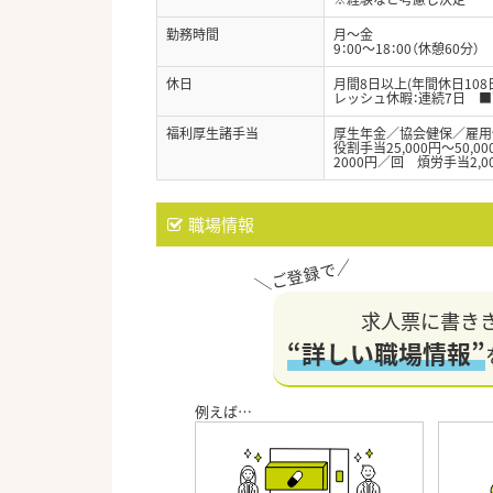
勤務時間
月～金
9：00～18：00（休憩60分）
休日
月間8日以上(年間休日10
レッシュ休暇：連続7日 
福利厚生諸手当
厚生年金／協会健保／雇用
役割手当25,000円～50,
2000円／回 煩労手当2,0
職場情報
求人票に書き
“詳しい職場情報”