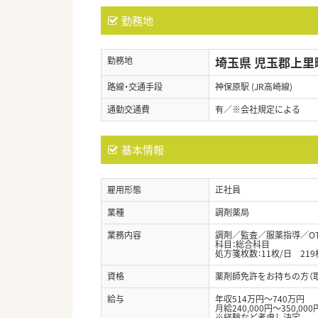
勤務地
埼玉県 児玉郡上里
勤務地
路線・交通手段
神保原駅 (JR高崎線)
通勤交通費
有／※会社規定による
基本情報
雇用形態
正社員
業種
調剤薬局
業務内容
調剤／監査／服薬指導／O
科目：総合科目
処方箋枚数：11枚/日 219
資格
薬剤師免許をお持ちの方（
給与
年収514万円～740万円
月給240,000円～350,000
※経験など考慮し決定