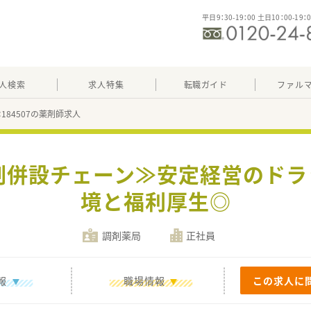
平日9：30-19：00 土日10：00-19：
人検索
求人特集
転職ガイド
ファル
：184507の薬剤師求人
剤併設チェーン≫安定経営のド
境と福利厚生◎
調剤薬局
正社員
報
職場情報
この求人に