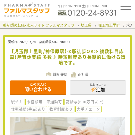
平日9：30-19：00 土日10：00-19：00
薬剤師の転職・求人サイト ファルマスタッフ
埼玉県
児玉郡上里町
求人I
更新日：
2026/07/30
薬剤師求人ID：
200651
【児玉郡上里町/神保原駅】≪駅徒歩OK≫ 複数科目応
需！産育休実績 多数♪ 時短制度あり長期的に働ける環
境です。
調剤薬局
正社員
この求人に
検討リストに
問い合わせる
追加
駅チカ
未経験可
車通勤可
高給与(600万円以上)
住宅補助(手当)あり
教育制度あり
大手チェーン