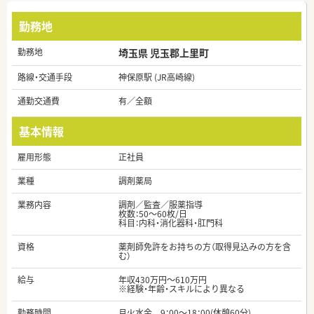
勤務地
勤務地
埼玉県 児玉郡上里町
路線・交通手段
神保原駅 (JR高崎線)
通勤交通費
有／全額
基本情報
雇用形態
正社員
業種
調剤薬局
業務内容
調剤／監査／服薬指導
枚数：50～60枚/日
科目：内科・消化器科・肛門科
資格
薬剤師免許をお持ちの方（取得見込みの方を含
む）
給与
年収430万円～610万円
※経験・年齢・スキルにより異なる
勤務時間
月火水金 9：00～18：00(休憩60分)