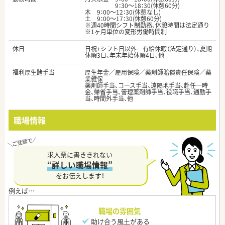
9：30～18：30(休憩60分)
木 9：00～12：30(休憩なし)
土 9：00～17：30(休憩60分)
※週40時間シフト制勤務、休憩時間は法定通り
※1ヶ月単位の変形労働時間制
休日
日祝+シフト日以外 有給休暇（法定通り）、夏期
休暇3日、年末年始休暇4日、他
福利厚生諸手当
厚生年金／雇用保険／薬剤師賠償責任保険／薬
業健保
薬剤師手当、コース手当、遠隔地手当、赴任一時
金、帰省手当、管理薬剤師手当、役職手当、通勤手
当、時間外手当、他
職場情報
求人票に書ききれない
“詳しい職場情報”
をお伝えします！
職場の雰囲気
助け合う風土がある