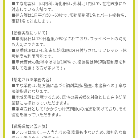
■主な応需科目は内科、消化器科、外科、肛門科で、在宅医療にも
対応している店舗です。
■処方箋は1日平均50～60枚で、常勤薬剤師1名とパート複数名、
事務1名で対応します。
【勤務実態について】
■年間休日は120日程度が確保されており、プライベートの時間
も大切にできます。
■夏季休暇は3日、年末年始休暇は4日付与され、リフレッシュ休
暇制度も利用可能です。
■産休育休の取得率はほぼ100%で、復帰後は時短勤務制度を利
用して活躍する方が多いです。
【想定される業務内容】
■主な業務は、処方箋に基づく調剤業務、監査、患者様への丁寧な
服薬指導となります。
■地域医療に貢献するため、居宅の患者様を対象とした在宅訪問
業務にも携わっていただきます。
■重点方針として「かかりつけ薬剤師」の推進を掲げており、その
役割を担っていただきます。
【職場環境と雰囲気】
■ノルマは無く、一人当たりの業務量も少ないため、精神的な負
担なく働きやすい環境です。