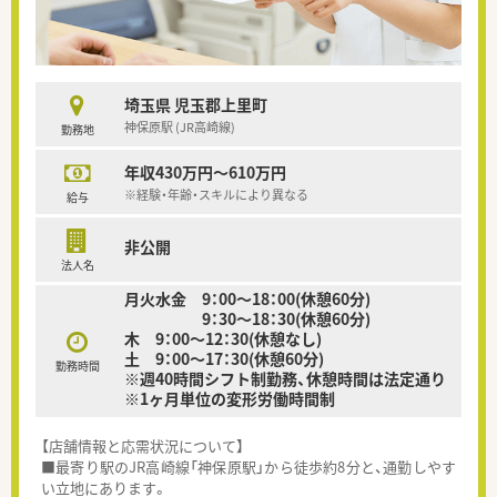
埼玉県 児玉郡上里町
神保原駅 (JR高崎線)
勤務地
年収430万円～610万円
※経験・年齢・スキルにより異なる
給与
非公開
法人名
月火水金 9：00～18：00(休憩60分)
9：30～18：30(休憩60分)
木 9：00～12：30(休憩なし)
土 9：00～17：30(休憩60分)
勤務時間
※週40時間シフト制勤務、休憩時間は法定通り
※1ヶ月単位の変形労働時間制
【店舗情報と応需状況について】
■最寄り駅のJR高崎線「神保原駅」から徒歩約8分と、通勤しやす
い立地にあります。