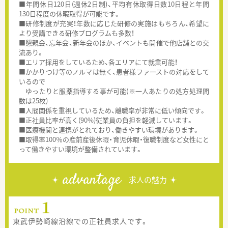
■年間休日120日(週休2日制)、平均有休取得日数10日程と年間
130日程度の休暇取得が可能です。
■研修制度が充実！年数に応じた研修の実施はもちろん、希望に
より受講できる研修プログラムも多数！
■懇親会、忘年会、新年会のほか、イベントも開催で他店舗との交
流あり。
■エリア採用をしているため、各エリアにて就業可能！
■かかりつけ等のノルマは無く、患者様ファーストの対応をして
いるので
ゆったりと服薬指導する事が可能(※一人あたりの処方処理間
数は25枚)
■人間関係を重視しているため、離職率が非常に低い傾向です。
■正社員比率が高く(90%)従業員の負担を軽減しています。
■医療機関と連携がとれており、働きやすい環境があります。
■取得率100％の産前産後休暇・育児休暇・復職制度など女性にと
って働きやすい環境が整備されています。
advantage
求人の魅力
東武伊勢崎線沿線での正社員求人です。