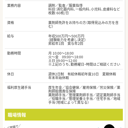
業務内容
調剤／監査／服薬指導
科目：消化器内科、一般内科、小児科、皮膚科など
枚数：60枚/日
資格
薬剤師免許をお持ちの方（取得見込みの方を含
む）
給与
年収500万円～500万円
（経験能力を考慮し決定）
昇給年1回 賞与年2回
勤務時間
月 10:00～18:00
火～金 09:00～18:00
土日 09:00～12:00
※上記のうち、勤務曜日・時間はご相談ください
休日
週休2日制 有給休暇初年度10日 夏期休暇
年末年始休暇
福利厚生諸手当
厚生年金／協会健保／雇用保険／労災保険／薬
剤師賠償責任保険
薬剤師手当／管理薬剤師手当／認定薬剤師手当
／役職手当／管理栄養士手当／住宅手当／地域
手当（地域によって異なる）
職場情報