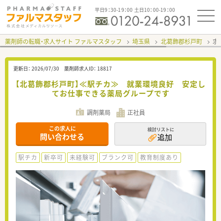
平日9：30-19：00 土日10：00-19：00
薬剤師の転職・求人サイト ファルマスタッフ
埼玉県
北葛飾郡杉戸町
求
更新日：
2026/07/30
薬剤師求人ID：
18817
【北葛飾郡杉戸町】≪駅チカ≫ 就業環境良好 安定し
てお仕事できる薬局グループです
調剤薬局
正社員
この求人に
検討リストに
問い合わせる
追加
駅チカ
新卒可
未経験可
ブランク可
教育制度あり