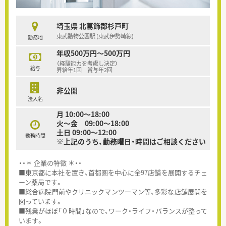
埼玉県 北葛飾郡杉戸町
東武動物公園駅 (東武伊勢崎線)
勤務地
年収500万円～500万円
（経験能力を考慮し決定）
給与
昇給年1回 賞与年2回
非公開
法人名
月 10:00～18:00
火～金 09:00～18:00
土日 09:00～12:00
勤務時間
※上記のうち、勤務曜日・時間はご相談ください
・・＊ 企業の特徴 ＊・・
■東京都に本社を置き、首都圏を中心に全97店舗を展開するチェ
ーン薬局です。
■総合病院門前やクリニックマンツーマン等、多彩な店舗展開を
図っています。
■残業がほぼ「０時間」なので、ワーク・ライフ・バランスが整って
います。