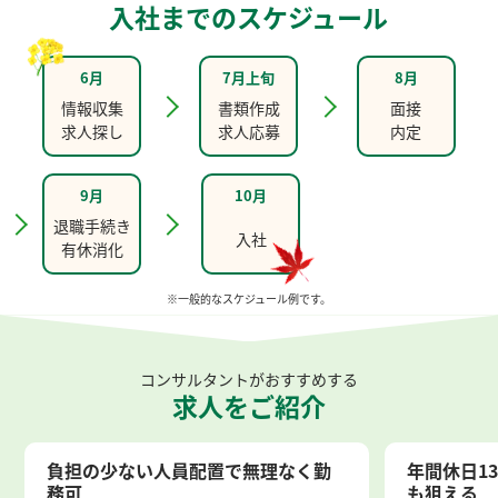
入社までのスケジュール
6月
7月上旬
8月
情報収集
書類作成
面接
求人探し
求人応募
内定
9月
10月
退職手続き
入社
有休消化
※一般的なスケジュール例です。
コンサルタントがおすすめする
求人をご紹介
負担の少ない人員配置で無理なく勤
年間休日1
務可
も狙える