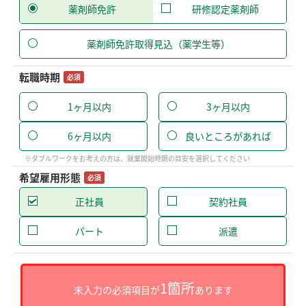
薬剤師免許
研修認定薬剤師
薬剤師免許取得見込（薬学生等）
転職時期
必須
1ヶ月以内
3ヶ月以内
6ヶ月以内
良いところがあれば
※ダブルワークをお考えの方は、就業開始時期の目安を選択してください
希望雇用形態
必須
正社員
契約社員
パート
派遣
1箇所
未入力の必須項目が
あります