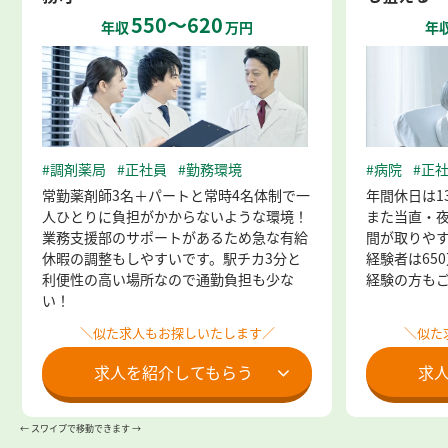
550～620
年収
万円
年
#調剤薬局
#正社員
#勤務環境
#病院
#正
常勤薬剤師3名＋パートと常時4名体制で一
年間休日は1
人ひとりに負担がかからないような環境！
また当直・
業務支援部のサポートがあるため急な有給
間が取りや
休暇の調整もしやすいです。駅チカ3分と
経験者は65
利便性の高い場所なので通勤負担も少な
経験の方も
い！
＼似た求人もお探しいたします／
＼似た
求人を紹介してもらう
求