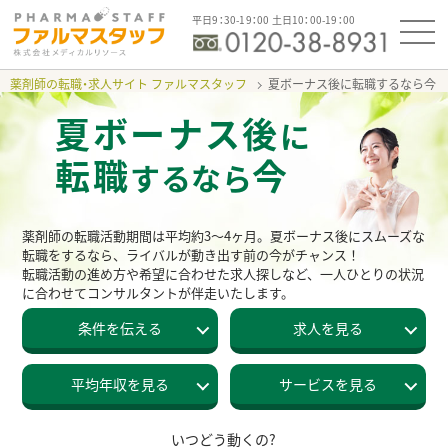
平日9：30-19：00 土日10：00-19：00
薬剤師の転職・求人サイト ファルマスタッフ
夏ボーナス後に転職するなら今
夏ボーナス後
に
転職
今
するなら
薬剤師の転職活動期間は平均約3～4ヶ月。夏ボーナス後にスムーズな
転職をするなら、ライバルが動き出す前の今がチャンス！
転職活動の進め方や希望に合わせた求人探しなど、一人ひとりの状況
に合わせてコンサルタントが伴走いたします。
条件を伝える
求人を見る
平均年収を見る
サービスを見る
いつどう動くの?