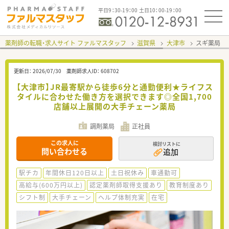
平日9：30-19：00 土日10：00-19：00
薬剤師の転職・求人サイト ファルマスタッフ
滋賀県
大津市
スギ薬局 
更新日：
2026/07/30
薬剤師求人ID：
608702
【大津市】JR最寄駅から徒歩6分と通勤便利★ライフス
タイルに合わせた働き方を選択できます◎全国1,700
店舗以上展開の大手チェーン薬局
調剤薬局
正社員
この求人に
検討リストに
問い合わせる
追加
駅チカ
年間休日120日以上
土日祝休み
車通勤可
高給与(600万円以上)
認定薬剤師取得支援あり
教育制度あり
シフト制
大手チェーン
ヘルプ体制充実
在宅