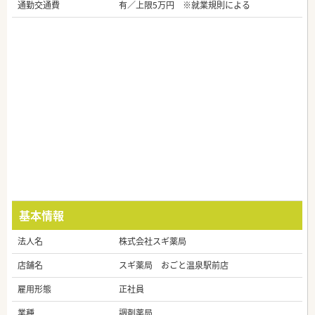
通勤交通費
有／上限5万円 ※就業規則による
基本情報
法人名
株式会社スギ薬局
店舗名
スギ薬局 おごと温泉駅前店
雇用形態
正社員
業種
調剤薬局