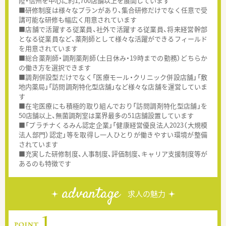
陸・信州を中心に約1,700店舗以上を展開しています
■研修制度は様々なプランがあり、集合研修だけでなく任意で受
講可能な研修も幅広く用意されています
■店舗で活躍する従業員、社外で活躍する従業員、将来経営幹部
となる従業員など、薬剤師として様々な活躍ができるフィールド
を用意されています
■総合薬剤師・調剤薬剤師（土日休み・19時までの勤務）どちらか
の働き方を選択できます
■調剤併設型だけでなく「医療モール・クリニック併設店舗」「敷
地内薬局」「訪問調剤特化型店舗」など様々な店舗を運営していま
す
■在宅医療にも積極的取り組んでおり「訪問調剤特化型店舗」を
50店舗以上、無菌調剤室は業界最多の51店舗設置しています
■「プラチナくるみん認定企業」「健康経営優良法人2023（大規模
法人部門）認定」等を取得し一人ひとりが働きやすい環境が整備
されています
■充実した研修制度、人事制度、評価制度、キャリア支援制度等が
あるのも特徴です
advantage
求人の魅力