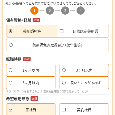
薬局・病院等への直接応募ではございませんので、ご安心ください。
1
2
3
4
保有資格・経験
必須
薬剤師免許
研修認定薬剤師
薬剤師免許取得見込（薬学生等）
転職時期
必須
1ヶ月以内
3ヶ月以内
6ヶ月以内
良いところがあれば
※ダブルワークをお考えの方は、就業開始時期の目安を選択してください
希望雇用形態
必須
正社員
契約社員