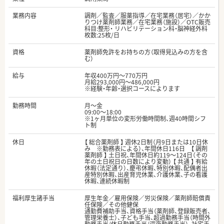
業務内容
調剤／監査／服薬指導／在宅業務（居宅）／かか
りつけ薬剤師業務／在宅業務（施設）／OTC販売
科目:整形・ リハビリテーション科・脳神経外科
枚数:25枚/日
資格
薬剤師免許をお持ちの方（取得見込みの方を含
む）
給与
年収400万円～770万円
月給293,000円～486,000円
※経験・年齢・選択コースによります
勤務時間
月～金
09:00～18:00
※1ヶ月単位の変形労働時間制、週40時間シフ
ト制
休日
【 総合薬剤師 】 週休2日制（月9日または10日休
み ※勤務表による）、年間休日116日 【 調剤
薬剤師 】 土日祝、年間休日約119～124日（その
年の土日祝日の日数により変動） 【 共通 】 有給
休暇（法定通り）、慶弔休暇、特別休暇、配偶者出
産特別休暇、出産育児休業、介護休業、子の看護
休暇、連続休暇制
福利厚生諸手当
厚生年金／雇用保険／労災保険／薬剤師賠償責
任保険／その他健保
通勤費補助手当、資格手当（薬剤師、登録販売者、
管理栄養士）、子ども手当、超過勤務手当（時間外