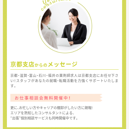
京都支店
メッセージ
からの
京都・滋賀・富山・石川・福井の薬剤師求人は京都支店にお任せ下さ
い！スタッフがあなたの就職・転職活動を力強くサポートいたしま
す。
お仕事相談会無料開催中！
更に、お忙しい方やキャリアの棚卸がしたい方に朗報!
エリアを熟知したコンサルタントによる、
“出張”個別相談サービスも同時開催中です。