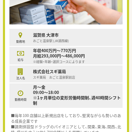
滋賀県 大津市
おごと温泉駅 (JR湖西線)
勤務地
年収400万円～770万円
月給293,000円～486,000円
給与
※経験・年齢・選択コースによります
株式会社スギ薬局
スギ薬局 おごと温泉駅前店
法人名
月～金
09:00～18:00
※1ヶ月単位の変形労働時間制、週40時間シフト
勤務時間
制
■毎年100 店舗以上新規出店をしており、堅実ながらも勢いのあ
る成長企業です
■調剤併設型ドラッグのパイオニアとして、関東、東海、関西、北