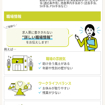
勤務手当/休日勤務手当/深夜勤務手当）、社宅手
当（適応条件有）、他基準内手当あり（店長手当、
SV手当、PSV手当など）
職場情報
求人票に書ききれない
“詳しい職場情報”
をお伝えします！
職場の雰囲気
助け合う風土がある
年齢や性別の壁がない
ワークライフバランス
お休みが取りやすい
残業が少ない