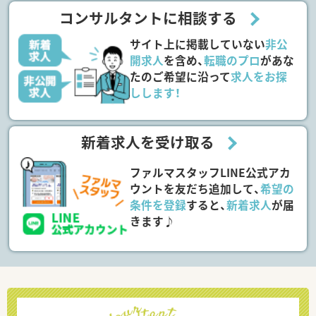
コンサルタントに相談する
サイト上に掲載していない
非公
開求人
を含め、
転職のプロ
があな
たのご希望に沿って
求人をお探
しします！
新着求人を受け取る
ファルマスタッフLINE公式アカ
ウントを友だち追加して、
希望の
条件を登録
すると、
新着求人
が届
きます♪