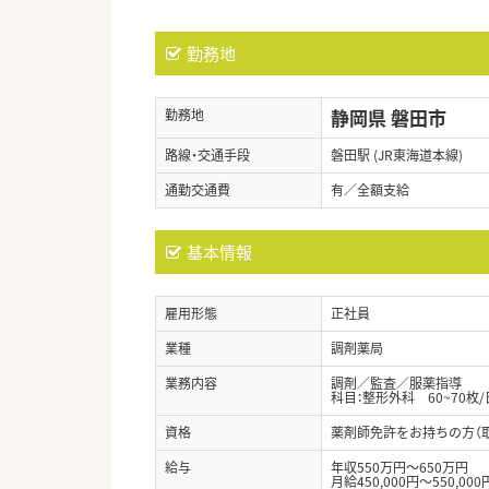
勤務地
静岡県 磐田市
勤務地
路線・交通手段
磐田駅 (JR東海道本線)
通勤交通費
有／全額支給
基本情報
雇用形態
正社員
業種
調剤薬局
業務内容
調剤／監査／服薬指導
科目：整形外科 60~70枚/
資格
薬剤師免許をお持ちの方（
給与
年収550万円～650万円
月給450,000円～550,000