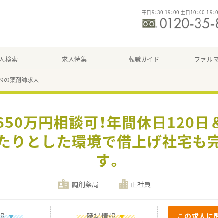
平日9：30-19：00 土日10：00-19：
人検索
求人特集
転職ガイド
ファル
729の薬剤師求人
650万円相談可！年間休日120
たりとした環境で借上げ社宅も
す。
調剤薬局
正社員
報
職場情報
この求人に