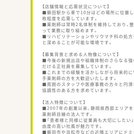
【店舗情報と応需状況について】
■磐田駅から車で10分ほどの場所に位置し
枚程度を応需しています。
■薬剤師は常時2名体制を維持しており、
って業務に取り組めます。
■リハビリテーションやリウマチ科の処方
と深めることが可能な環境です。
【募集背景と求める人物像について】
■今後の新規出店や組織体制のさらなる強
だける正社員を募集しています。
■これまでの経験を活かしながら将来的に
手薬剤師の方を大歓迎いたします。
■周囲のスタッフや医療事務の方々と円滑
協調性のある方を求めています。
【法人特徴について】
■2007年の創業以来、静岡県西部エリア
薬剤師目線の法人です。
■「患者様と同様に従業員も大切にしたい
由度の高い社風が魅力です。
■磐田市や浜松市などの近隣エリアにドミ