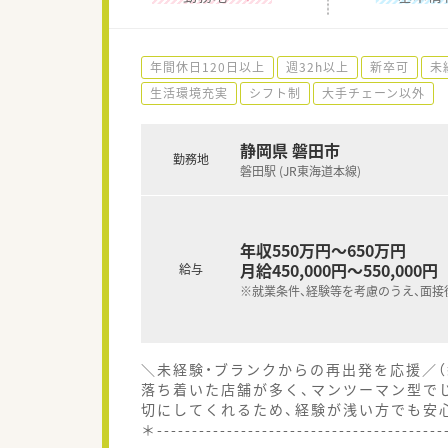
年間休日120日以上
週32h以上
新卒可
未
生活環境充実
シフト制
大手チェーン以外
静岡県 磐田市
勤務地
磐田駅 (JR東海道本線)
年収550万円～650万円
月給450,000円～550,000円
給与
※就業条件、経験等を考慮のうえ、面接
＼未経験・ブランクからの再出発を応援／（
落ち着いた店舗が多く、マンツーマン型で
切にしてくれるため、経験が浅い方でも安
＊----------------------------------------