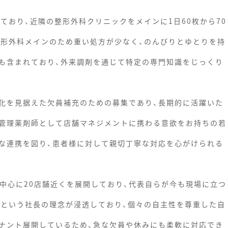
ており、近隣の整形外科クリニックをメインに1日60枚から70
整形外科メインのため重い処方が少なく、のんびりとゆとりを持
も含まれており、外来調剤を通じて特定の専門知識をじっくり
化を見据えた欠員補充のための募集であり、長期的に活躍いた
管理薬剤師として店舗マネジメントに携わる意欲をお持ちの若
な連携を図り、患者様に対して親切丁寧な対応を心がけられる
を中心に20店舗近くを展開しており、代表自らが今も現場に立つ
」という社長の理念が浸透しており、個々の自主性を尊重した自
ナント展開しているため、急な欠員や休みにも柔軟に対応でき