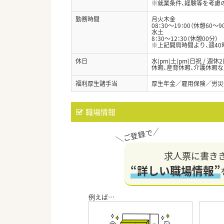
※就業条件、経験等を考慮
勤務時間
月火木金
08：30～19：00（休憩60～9
水土
8：30～12：30（休憩00分）
※上記開局時間より、週4
休日
水(pm)土(pm)日祝 / 
休暇、産育休暇、介護休暇な
福利厚生諸手当
厚生年金／雇用保険／労災
職場情報
求人票に書き
“詳しい職場情報”