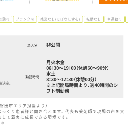
経験可
ブランク可
残業なし(ほぼなし含む)
転勤なし
車通勤可
非公開
法人名
月火木金
08：30～19：00（休憩60～90分）
水土
勤務時間
8：30～12：30（休憩00分）
後決定。
※上記開局時間より、週40時間のシ
フト制勤務
磐田市エリア担当より）
じっくり患者様と向き合えます。代表も薬剤師で現場の声を大
心して着実に成長できる環境です。
--＊