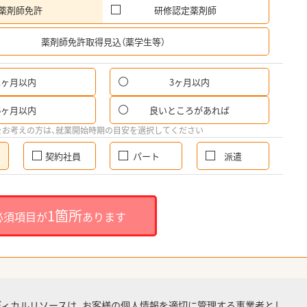
薬剤師免許
研修認定薬剤師
希
薬剤師免許取得見込（薬学生等）
1ヶ月以内
3ヶ月以内
6ヶ月以内
良いところがあれば
をお考えの方は、就業開始時期の目安を選択してください
契約社員
パート
派遣
1箇所
必須項目が
あります
ディカルリソースは、お客様の個人情報を適切に管理する事業者とし