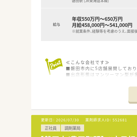
磐田駅 (JR東海道本線)
年収550万円～650万円
月給458,000円～541,000円
給与
※就業条件、経験等を考慮のうえ、面接
≪こんな会社です≫
■磐田市内に5店舗展開しており
■出店形態はマンツーマン型が
■かかりつけ薬局として従業員
■今後も同地域に根ざした地域
更新日：
2026/07/30
薬剤師求人ID：
552681
正社員
調剤薬局