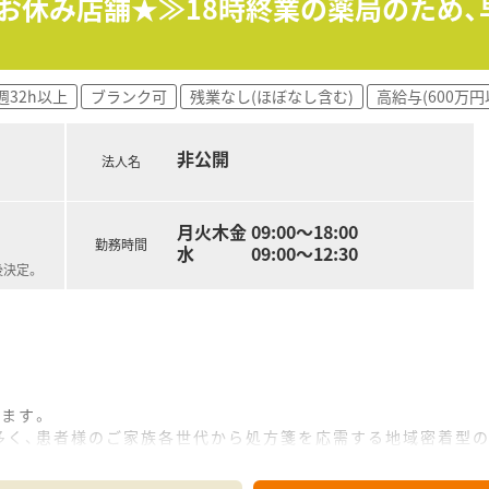
祝お休み店舗★≫18時終業の薬局のため
週32h以上
ブランク可
残業なし(ほぼなし含む)
高給与(600万円
非公開
法人名
月火木金 09:00～18:00
勤務時間
水 09:00～12:30
後決定。
ます。
多く、患者様のご家族各世代から処方箋を応需する地域密着型の
は積極的に認定薬剤師を取得しております。
医療、無理な異動の心配もございません。