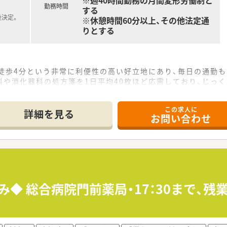
※週40時間勤務の月間変形労働制と
勤務時間
する
後決定。
※休憩時間60分以上、その他法定通
りとする
ら徒歩4分という非常に利便性の高い好立地にあり、毎日の通勤
や消化器科の処方箋を1日平均40枚ほど応需しており、じっ
ており、事務スタッフとも緊密に連携しながら対応しております
この求人に
詳細を見る
お問い合わせ
体は1981年から続く歴史ある法人であり、浜松を中心に1,00
通り、店舗カラーには緑を強調した清潔感のある造りを採用し、
ており、専用の在宅医療室を完備するなど、薬剤師が専門業務に
み◆ 総合病院門前薬局・17：30まで、
年収は500万円から720万円と幅広く、これまでの経験やス
で月額45,000円までの補助が用意されており、遠方から転
っており、現職での引き継ぎ状況等に合わせて調整いたしますの