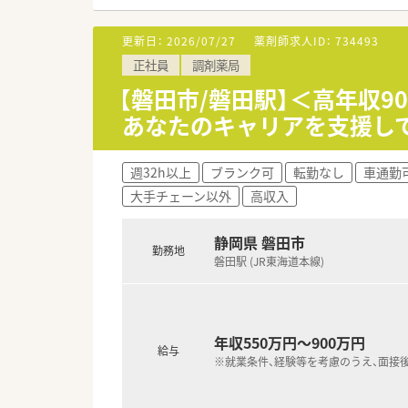
■産休育休の取得率は100％を
更新日：
2026/07/27
薬剤師求人ID：
734493
【職場環境と雰囲気】
正社員
調剤薬局
■店舗は2階建ての広々とした
■管理薬剤師を含めコミュニケ
【磐田市/磐田駅】＜高年収
■待合室も広くゆったりとして
あなたのキャリアを支援し
【想定されるモデル年収】
週32h以上
ブランク可
転勤なし
車通勤
■30代の経験者モデルで年収5
大手チェーン以外
高収入
■評価制度により最大で年間7
■残業代は1分単位で支給され
静岡県 磐田市
勤務地
磐田駅 (JR東海道本線)
年収550万円～900万円
給与
※就業条件、経験等を考慮のうえ、面接