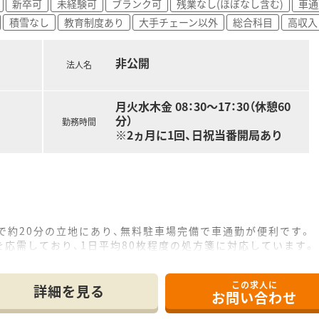
新卒可
未経験可
ブランク可
残業なし(ほぼなし含む)
車通
積雪なし
教育制度あり
大手チェーン以外
総合科目
高収入
非公開
法人名
月火水木金 08：30～17：30（休憩60
分）
勤務時間
※2ヵ月に1回、日祝当番開局あり
で約20分の立地にあり、無料駐車場完備で車通勤が便利です。
応需しており、1日平均80枚程度の処方箋に対応しています。
名のゆとりある体制で、事務員も複数名在籍しており手厚い配置
この求人に
詳細を見る
お問い合わせ
薬局グループで、無借金経営を続ける安定した経営基盤が強みで
療機関との信頼関係を重視した堅実な薬局運営を長年続けていま