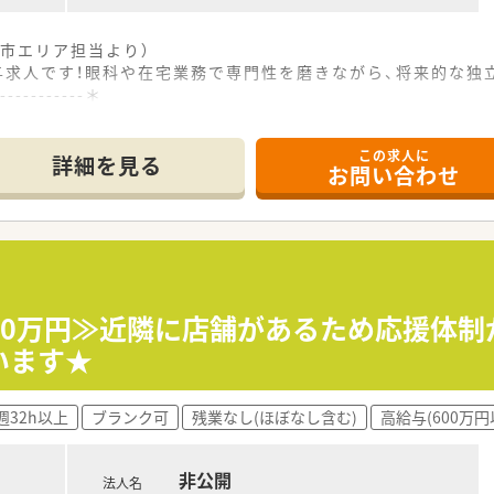
市エリア担当より）
与求人です！眼科や在宅業務で専門性を磨きながら、将来的な独
------------＊
この求人に
12分の場所に立地しており、マイカー通勤も可能で快適に通
詳細を見る
お問い合わせ
0枚の処方箋を応需しており、特定の領域に特化した専門的な知
剤師が在籍しており、居宅の在宅業務にも対応し地域医療に大き
西部を中心にして6店舗の調剤薬局を展開し、地域に密着した医
実現するため、過去に分社化を行い、地域ごとのニーズに迅速に
間に立ちたいという願いが込められており、地域のプロスポー
650万円≫近隣に店舗があるため応援体
います★
タッフ6名が在籍しており、協力し合いながら業務を進めるアッ
た社内イベントも定期的に開催されており、スタッフ間のコミュ
週32h以上
ブランク可
残業なし(ほぼなし含む)
高給与(600万円
代の方が活躍できる環境であり、60代の方であっても元気に働
非公開
法人名