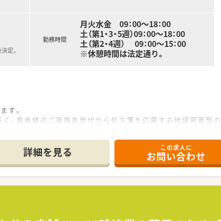
月火水金 09：00～18：00
土（第1・3・5週）09：00～18：00
勤務時間
土（第2・4週） 09：00～15：00
後決定。
※休憩時間は法定通り。
ます。
多く、患者様のご家族各世代から処方箋を応需する地域密着型の
は積極的に認定薬剤師を取得しております。
医療、無理な異動の心配もございません。
この求人に
詳細を見る
お問い合わせ