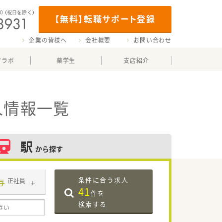
00
（祝日を除く）
【無料】転職サポート登録
企業の皆様へ
会社概要
お問い合わせ
マラボ
薬学生
支店紹介
人情報一覧
駅
から探す
条件に合う求人
与
正社員
41
件を
検索する