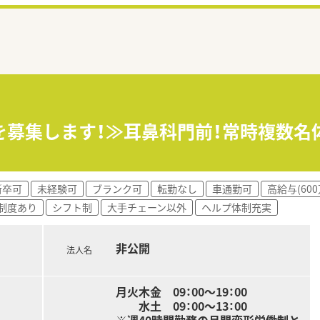
を募集します！≫耳鼻科門前！常時複数名
新卒可
未経験可
ブランク可
転勤なし
車通勤可
高給与(60
制度あり
シフト制
大手チェーン以外
ヘルプ体制充実
非公開
法人名
月火木金 09：00～19：00
水土 09：00～13：00