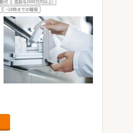
勤可
高給与(600万円以上)
~18時までの職場
です。
す。
す。