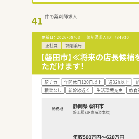
件の薬剤師求人
41
更新日：
2026/08/03
薬剤師求人ID：
734930
正社員
調剤薬局
【磐田市】≪将来の店長候補
ただけます！
駅チカ
年間休日120日以上
週32h以上
積雪なし
新幹線近く
生活環境充実
教育
静岡県 磐田市
勤務地
磐田駅 (JR東海道本線)
年収500万円～620万円