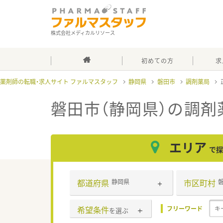
株式会社メディカルリソース
初めての方
求
薬剤師の転職・求人サイト ファルマスタッフ
静岡県
磐田市
調剤薬局
磐田市（静岡県）の調剤
エリア
で探
都道府県
市区町村
静岡県
希望条件
フリーワード
を選ぶ