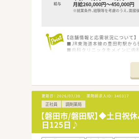
月給260,000円～450,000円
給与
※就業条件、経験等を考慮のうえ、面接
【店舗情報と応需状況について】
■JR東海道本線の豊田町駅か
■内科クリニックをメインに内科
■薬剤師は常時2名体制を敷い
【法人特徴について】
■会社設立は1993年ですが母
■「緑の葉」を意味する社名の
す。
■早くから在宅業務にも注力し
更新日：
2026/07/30
薬剤師求人ID：
340317
す。
正社員
調剤薬局
【求人情報について】
【磐田市/磐田駅】◆土日祝休
■正社員の勤務薬剤師として想定
日125日♪
■住宅補助制度として単身者限定
■入社時期は都度相談可能とな