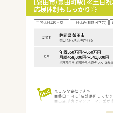
【磐田市/豊田町駅】≪土日
応援体制もしっかり◎
年間休日120日以上
土日休み(相談可含む)
静岡県 磐田市
勤務地
豊田町駅 (JR東海道本線)
年収550万円～650万円
月給458,000円～541,000円
給与
※就業条件、経験等を考慮のうえ、面接
≪こんな会社です≫
■磐田市内に5店舗展開しており
■出店形態はマンツーマン型が
■かかりつけ薬局として従業員
■今後も同地域に根ざした地域