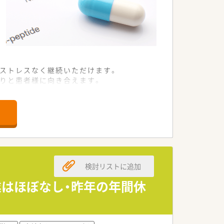
もストレスなく継続いただけます。
くりと患者様に向き合えます。
。
0年続く企業を目指して発展しています。
地域住民に親しまれる運営を行っていま
特化できる先進的な環境を整えていま
検討リストに追加
残業はほぼなし・昨年の年間休
キルを正当に評価して決定いたします。
職を希望される方の新生活を支援します。
で、無理のない転職が可能です。