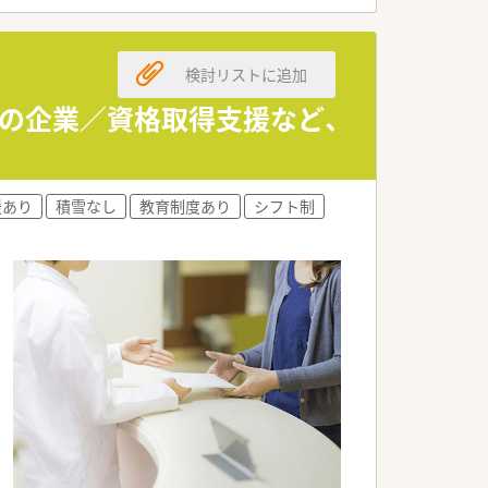
ます。
検討リストに追加
す。
です。
開の企業／資格取得支援など、
。
援あり
積雪なし
教育制度あり
シフト制
力です。
す。
です。