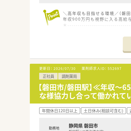
＼高年収も目指せる環境／（磐田
年収900万円も視野に入る高給
＊------------------------------
【店舗情報と応需状況について】
■磐田駅を最寄り駅とし、駅から
■眼科メインで1日50枚から6
■正社員1名とパート6名の薬
【法人特徴について】
更新日：
2026/07/30
薬剤師求人ID：
552697
■1992年に設立され、静岡県
正社員
調剤薬局
■よりきめ細やかな薬局運営を
■社名には患者様と医療機関の
【磐田市/磐田駅】≪年収～
な様協力し合って働かれて
【職場環境と雰囲気】
■正社員1名に対してパートス
■懇親会やゴルフコンペといっ
年間休日120日以上
土日休み(相談可含む)
■年齢や性別を問わず幅広い世
静岡県 磐田市
勤務地