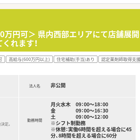
誇り、男性の育休取得実績もあるなど働きやすい環境が整ってい
作りで、清潔感のある調剤室や休憩室が完備され快適に過ごせま
ーションが円滑で、人間関係が良好な働きやすい職場環境が自慢
900万円可＞ 県内西部エリアにて店舗展
おり、患者様だけでなく働くスタッフにとっても快適な空間です
てくれます！
可
高給与(600万円以上)
住宅補助(手当)あり
認定薬剤師取得支
00万円から600万円程度と、地域内でも高水準の給与体系が魅
ヶ月分の賞与支給実績もあり、年収アップも十分に狙える環境で
るほか、住宅手当や資格手当などの各種手当も充実しており安心
非公開
法人名
月火水木 09：00～18：00
金 09：00～16：30
土 09：00～12：00
勤務時間
※シフト制勤務
後決定。
※休憩：実働6時間を超える場合に45
分、8時間を超える場合に60分