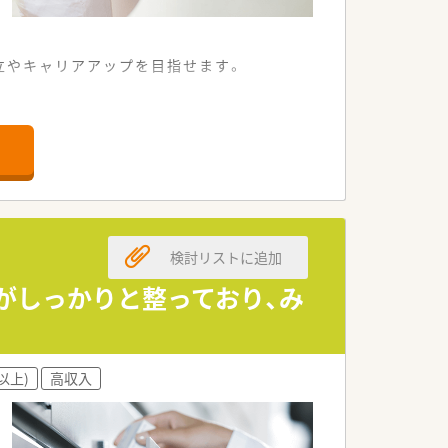
立やキャリアアップを目指せます。
勤できる環境が整っています。
識を深く身につけられます。
く貢献している薬局です。
療サービスの提供を続けています。
検討リストに追加
応える体制を構築しております。
ツチームのスポンサーも務めています。
制がしっかりと整っており、み
トホームで温かい雰囲気の職場です。
ニケーションが活発に行われています。
以上)
高収入
く意欲があれば歓迎されています。