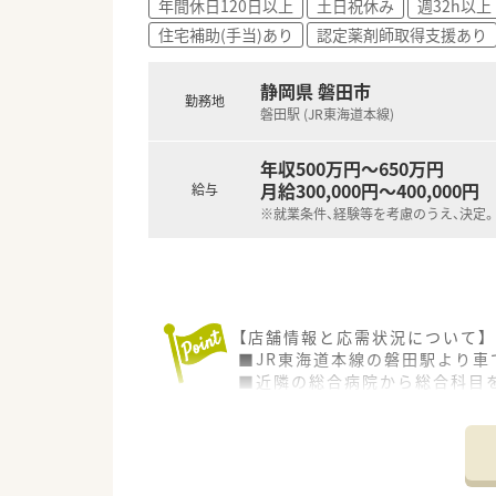
年間休日120日以上
土日祝休み
週32h以上
住宅補助(手当)あり
認定薬剤師取得支援あり
静岡県 磐田市
勤務地
磐田駅 (JR東海道本線)
年収500万円～650万円
月給300,000円～400,000円
給与
※就業条件、経験等を考慮のうえ、決定。
【店舗情報と応需状況について】
■JR東海道本線の磐田駅より車
■近隣の総合病院から総合科目を
■薬剤師は常勤3名とパート1
【法人特徴について】
■千葉県を中心に展開する調剤
■無理な出店を行わず、門前医