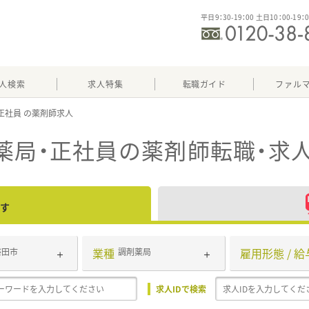
平日9：30-19：00 土日10：00-19：
人検索
求人特集
転職ガイド
ファル
正社員
薬局・正社員
の薬剤師転職・求
す
業種
雇用形態 / 給
磐田市
調剤薬局
求人IDで検索