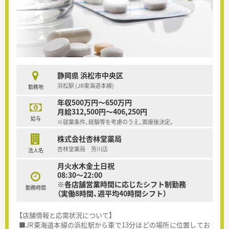
静岡県 浜松市中央区
浜松駅 (JR東海道本線)
勤務地
年収500万円～650万円
月給312,500円～406,250円
給与
※就業条件、経験等を考慮のうえ、面接後決定。
株式会社杏林堂薬局
杏林堂薬局 芳川店
法人名
月火水木金土日祝
08:30～22:00
※各店舗営業時間に応じたシフト制勤務
勤務時間
（実働8時間、週平均40時間シフト）
【店舗情報と応需状況について】
■JR東海道本線の浜松駅から車で13分ほどの場所に位置してお