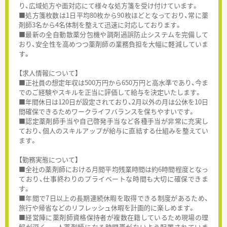
り、広域処方や面対応にて様々な処方箋を受け付けています。
■処方箋枚数は1日平均80枚から90枚ほどとなっており、常に薬
剤師3名から4名体制を整えて迅速に対応しております。
■最新の全自動散薬分包機や調剤過誤防止システムを完備して
おり、安全性を高めつつ薬剤師の業務負担を大幅に軽減していま
す。
【求人情報について】
■正社員の想定年収は500万円から650万円と高水準であり、今ま
でのご経験やスキルを正当に評価して給与を決定いたします。
■年間休日は120日が設定されており、2月以外の月は公休を10日
間確保できるためワークライフバランスを保ちやすいです。
■認定薬剤師手当や自己啓発手当など各種手当が非常に充実し
ており、個人のスキルアップが給与に直結する仕組みを整えてい
ます。
【勤務実態について】
■全社の薬剤師における月間平均残業時間は約6時間程度となっ
ており、仕事終わりのプライベートな時間も大切に確保できま
す。
■年間で7日以上の長期連続休暇を取得できる制度があるため、
旅行や帰省などのリフレッシュ休暇を計画的に楽しめます。
■経営陣に薬剤師資格保持者が複数在籍しているため現場の理
解が深く、一人薬剤師になる時間帯がないよう配置されていま