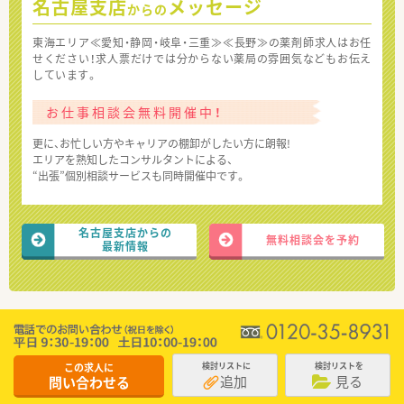
名古屋支店
メッセージ
からの
東海エリア≪愛知・静岡・岐阜・三重≫≪長野≫の薬剤師求人はお任
せください！求人票だけでは分からない薬局の雰囲気などもお伝え
しています。
お仕事相談会無料開催中！
更に、お忙しい方やキャリアの棚卸がしたい方に朗報!
エリアを熟知したコンサルタントによる、
“出張”個別相談サービスも同時開催中です。
名古屋支店からの
無料相談会を予約
最新情報
この求人に
検討リストに
検討リストを
追加
見る
問い合わせる