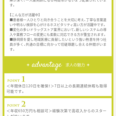
す。
【こんな方が活躍中】
■患者様一人ひとりと向き合うことを大切に考え、丁寧な言葉遣
いや明るい挨拶を心がけるホスピタリティ高い方が活躍中です。
■変化の多いドラッグストア業界において、新しいシステムの導
入や業務フローの変更にも柔軟に対応できる方が重宝されます。
■静岡県を愛し地域医療に貢献したいという強い熱意を持つ社
員が多く、共通の目標に向かって切磋琢磨し合える仲間がいま
す。
advantage
求人の魅力
＜年間休日120日を確保！＞7日以上の長期連続休暇も取得
可能です。
＜年収650万円も相談可＞経験次第で高収入からのスター
トが叶います。