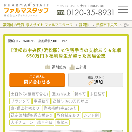
平日9：30-19：00 土日10：00-19：00
薬剤師の転職・求人サイト ファルマスタッフ
静岡県
浜松市中央区
杏林
更新日：
2026/06/19
薬剤師求人ID：
13192
【浜松市中央区/浜松駅】≪住宅手当の支給あり★年収
650万円≫福利厚生が整った薬局企業
調剤薬局
正社員
この求人に
検討リストに
問い合わせる
追加
土日休み(相談可含む)
週32h以上
新卒可
未経験可
ブランク可
車通勤可
高給与(600万円以上)
寮・借上社宅あり
住宅補助(手当)あり
認定薬剤師取得支援あり
教育制度あり
シフト制
大手チェーン
総合科目
高収入