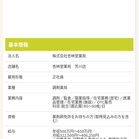
基本情報
法人名
株式会社杏林堂薬局
店舗名
杏林堂薬局 芳川店
雇用形態
正社員
業種
調剤薬局
業務内容
調剤／監査／服薬指導／在宅業務（居宅）／医薬
品管理／在宅業務（施設）／OTC販売
科目：総合（面応需）80～90枚/日
資格
薬剤師免許をお持ちの方（取得見込みの方を含
む）
給与
年収500万円～650万円
月給312,500円～406,250円