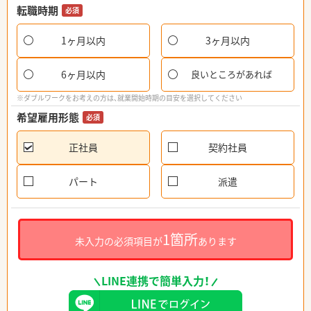
転職時期
必須
1ヶ月以内
3ヶ月以内
6ヶ月以内
良いところがあれば
※ダブルワークをお考えの方は、就業開始時期の目安を選択してください
希望雇用形態
必須
正社員
契約社員
パート
派遣
1箇所
未入力の必須項目が
あります
LINE連携で簡単入力！