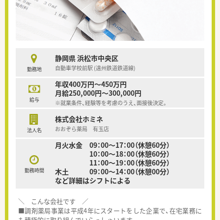
静岡県 浜松市中央区
自動車学校前駅 (遠州鉄道鉄道線)
勤務地
年収400万円～450万円
月給250,000円～300,000円
給与
※就業条件、経験等を考慮のうえ、面接後決定。
株式会社ホミネ
おおぞら薬局 有玉店
法人名
月火水金 09：00～17：00（休憩60分）
10：00～18：00（休憩60分）
11：00～19：00（休憩60分）
勤務時間
木土 09：00～14：00（休憩00分）
など詳細はシフトによる
＼ こんな会社です ／
■調剤薬局事業は平成4年にスタートをした企業で、在宅業務に
も積極的に取り組んでいらっしゃいます。