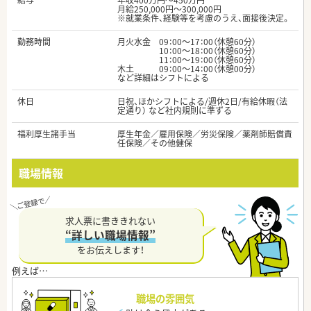
給与
年収400万円～450万円
月給250,000円～300,000円
※就業条件、経験等を考慮のうえ、面接後決定。
勤務時間
月火水金 09：00～17：00（休憩60分）
10：00～18：00（休憩60分）
11：00～19：00（休憩60分）
木土 09：00～14：00（休憩00分）
など詳細はシフトによる
休日
日祝、ほかシフトによる/週休2日/有給休暇（法
定通り） など社内規則に準ずる
福利厚生諸手当
厚生年金／雇用保険／労災保険／薬剤師賠償責
任保険／その他健保
職場情報
求人票に書ききれない
“詳しい職場情報”
をお伝えします！
職場の雰囲気