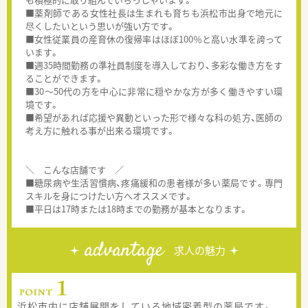
■薬剤師である女性社長は生まれも育ちも浜松市出身で地元に
尽くしたいという思いが強い方です。
■女性従業員の産育休の復帰率はほぼ100％と高い水準を誇って
います。
■週35時間勤務の準社員制度を導入しており、多彩な働き方をす
ることができます。
■30～50代の方を中心に非常に穏やかな方が多く働きやすい環
境です。
■希望があれば応援や異動といった形で様々な科の処方、医師の
考え方に触れる事が出来る環境です。
＼ こんな店舗です ／
■糖尿病や生活習慣病、疼痛緩和の患者様が多い薬局です。専門
スキルを身につけたい方へオススメです。
■平日は17時または18時までの勤務が基本となります。
advantage
求人の魅力
浜松市内に店舗展開をしている地域密着型の薬局です。