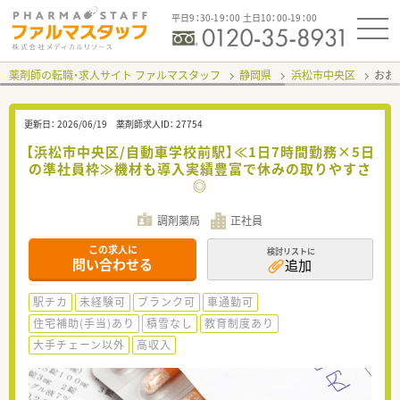
平日9：30-19：00 土日10：00-19：00
薬剤師の転職・求人サイト ファルマスタッフ
静岡県
浜松市中央区
おお
更新日：
2026/06/19
薬剤師求人ID：
27754
【浜松市中央区/自動車学校前駅】≪1日7時間勤務×5日
の準社員枠≫機材も導入実績豊富で休みの取りやすさ
◎
調剤薬局
正社員
この求人に
検討リストに
問い合わせる
追加
駅チカ
未経験可
ブランク可
車通勤可
住宅補助(手当)あり
積雪なし
教育制度あり
大手チェーン以外
高収入